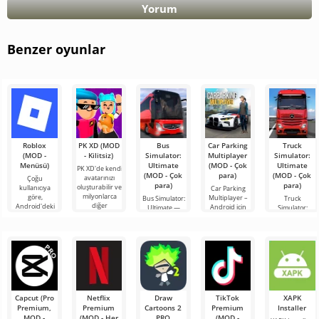
Yorum
Benzer oyunlar
Roblox
PK XD (MOD
Bus
Car Parking
Truck
(MOD -
- Kilitsiz)
Simulator:
Multiplayer
Simulator:
Menüsü)
Ultimate
(MOD - Çok
Ultimate
PK XD'de kendi
(MOD - Çok
para)
(MOD - Çok
avatarınızı
Çoğu
para)
para)
oluşturabilir ve
kullanıcıya
Car Parking
milyonlarca
göre,
Multiplayer –
Bus Simulator:
Truck
diğer
Android'deki
Android için
Ultimate —
Simulator:
katılımcıya
en popüler
tasarlanmış,
renkli ve
Ultimate, bir
katılabilirsiniz.
oyun hâlâ
oyuncuların
heyecan verici
yük taşımacılığı
Renkli
Roblox. Bu
araç kontrol
bir Android
simülatörü ile
proje, sınırsız
unsurlarını
oyunu,
Android için
olanaklarıyla
kullanarak
oyunculara
bir iş
dünyanın dört
bileşeninin
bir
Capcut (Pro
Netflix
Draw
TikTok
XAPK
Premium,
Premium
Cartoons 2
Premium
Installer
MOD -
(MOD - Her
PRO
(MOD -