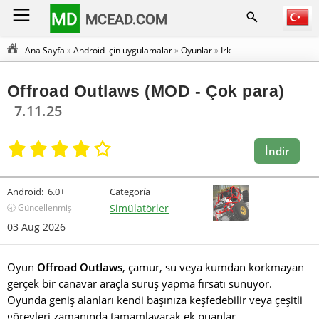
MD
MCEAD.COM
Ana Sayfa
»
Android için uygulamalar
»
Oyunlar
»
Irk
Offroad Outlaws (MOD - Çok para)
7.11.25
İndir
Android:
6.0+
Categoría
🕣 Güncellenmiş
Simülatörler
03 Aug 2026
Oyun
Offroad Outlaws
, çamur, su veya kumdan korkmayan
gerçek bir canavar araçla sürüş yapma fırsatı sunuyor.
Oyunda geniş alanları kendi başınıza keşfedebilir veya çeşitli
görevleri zamanında tamamlayarak ek puanlar