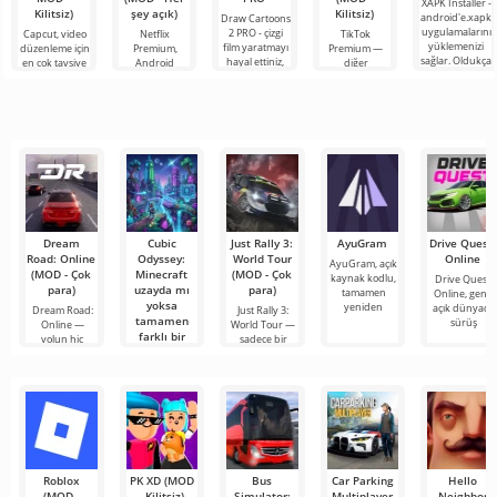
XAPK Installer -
Kilitsiz)
şey açık)
Kilitsiz)
android'e.xapk
Draw Cartoons
uygulamalarını
2 PRO - çizgi
Capcut, video
Netflix
TikTok
yüklemenizi
film yaratmayı
düzenleme için
Premium,
Premium —
sağlar. Oldukça
hayal ettiniz,
en çok tavsiye
Android
diğer
basit ve
ancak her şey
edilen
cihazlarda film,
kullanıcılarla
anlaşılır bir
çok zor ve
araçlardan biri
dizi ve TV
çevrimiçi
hatta imkansız
olarak öne
şovlarını
buluşmanızı
çıkıyor ve hem
izlemek için en
veya özel bir
mobil
popüler
şeyler
hizmetlerden
bulmanızı
sağlayan
Dream
Cubic
Just Rally 3:
AyuGram
Drive Quest:
Road: Online
Odyssey:
World Tour
Online
AyuGram, açık
(MOD - Çok
Minecraft
(MOD - Çok
kaynak kodlu,
Drive Quest:
para)
uzayda mı
para)
tamamen
Online, geniş
yoksa
yeniden
açık dünyada
Dream Road:
Just Rally 3:
tamamen
sürüş
Online —
World Tour —
farklı bir
yolun hiç
sadece bir
oyun mu?
bitmediği açık
yarış oyunu
Cubic Odyssey
— hayatta
kalma, üretim
ve açık
Roblox
PK XD (MOD
Bus
Car Parking
Hello
(MOD -
- Kilitsiz)
Simulator:
Multiplayer
Neighbor