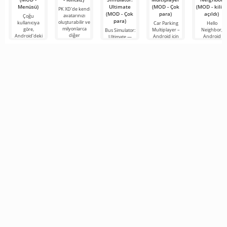
Menüsü)
Ultimate
(MOD - Çok
(MOD - kilidi
PK XD'de kendi
(MOD - Çok
para)
açıldı)
avatarınızı
Çoğu
para)
oluşturabilir ve
kullanıcıya
Car Parking
Hello
milyonlarca
göre,
Multiplayer –
Neighbor,
Bus Simulator:
diğer
Android'deki
Android için
Android
Ultimate —
katılımcıya
en popüler
tasarlanmış,
cihazlar için
renkli ve
katılabilirsiniz.
oyun hâlâ
oyuncuların
"Komşunuzu
heyecan verici
Renkli
Roblox. Bu
araç kontrol
Nasıl Alırsınız"
bir Android
proje, sınırsız
unsurlarını
kitabından
oyunu,
olanaklarıyla
kullanarak
alınan, ancak 
oyunculara
dünyanın dört
bir