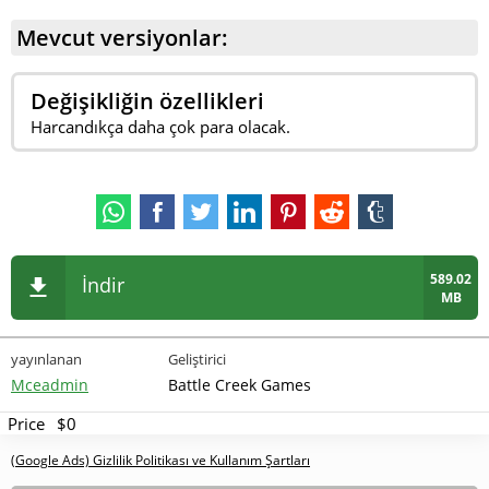
doğru hesaplamazsanız aracı sürükleyebilir. Burada sığ
Mevcut versiyonlar:
sudan geçme deneyimi ve hassas hesaplama işe yarar.
Ancak dikkat edin — suyun altında süspansiyona zarar
Değişikliğin özellikleri
verebilecek keskin kayalar gizlidir.
Harcandıkça daha çok para olacak.
589.02
İndir
MB
yayınlanan
Geliştirici
Mceadmin
Battle Creek Games
Price
$0
(Google Ads) Gizlilik Politikası ve Kullanım Şartları