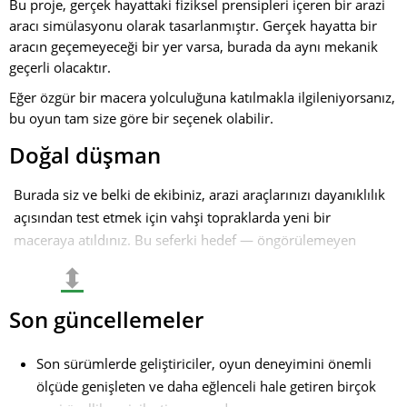
Bu proje, gerçek hayattaki fiziksel prensipleri içeren bir arazi
aracı simülasyonu olarak tasarlanmıştır. Gerçek hayatta bir
aracın geçemeyeceği bir yer varsa, burada da aynı mekanik
geçerli olacaktır.
Eğer özgür bir macera yolculuğuna katılmakla ilgileniyorsanız,
bu oyun tam size göre bir seçenek olabilir.
Doğal düşman
Burada siz ve belki de ekibiniz, arazi araçlarınızı dayanıklılık
açısından test etmek için vahşi topraklarda yeni bir
maceraya atıldınız. Bu seferki hedef — öngörülemeyen
doğal tuzakları ve zorlu arazisiyle bilinen Gök Gürültüsü
⬍
Geçidi'ni fethetmek. Ancak kimse doğanın kendisinin en
büyük düşmanınız olacağını beklemiyordu.
Son güncellemeler
Başlangıç
Son sürümlerde geliştiriciler, oyun deneyimini önemli
Her şey, geçide yaklaştığınızda başlar. Sizi "Dikkat!
ölçüde genişleten ve daha eğlenceli hale getiren birçok
Heyelanlar ve geçilmez alanlar. Giriş kendi