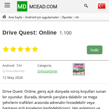
MD
MCEAD.COM
Ana Sayfa
»
Android için uygulamalar
»
Oyunlar
»
Irk
Drive Quest: Online
1.100
İndir
Android:
7.0+
Categoría
🕣 Güncellenmiş
Simülatörler
12 May 2026
Drive Quest: Online, geniş açık dünyada sürüş koşulları sunan
bir oyundur. Burada, dinamik yarışlara dalabilir ve mega
şehirlerin trafikleri arasında adrenalin hissedebilir veya
haritanın gizli köşelerini keşfedebilirsiniz. Her eyleminiz ve