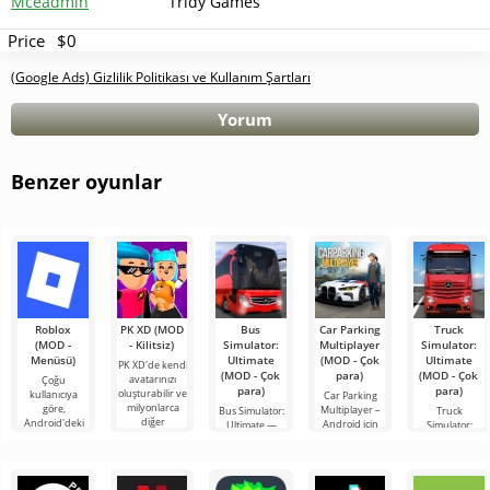
Mceadmin
Tridy Games
Price
$0
(Google Ads) Gizlilik Politikası ve Kullanım Şartları
Yorum
Benzer oyunlar
Roblox
PK XD (MOD
Bus
Car Parking
Truck
(MOD -
- Kilitsiz)
Simulator:
Multiplayer
Simulator:
Menüsü)
Ultimate
(MOD - Çok
Ultimate
PK XD'de kendi
(MOD - Çok
para)
(MOD - Çok
avatarınızı
Çoğu
para)
para)
oluşturabilir ve
kullanıcıya
Car Parking
milyonlarca
göre,
Multiplayer –
Bus Simulator:
Truck
diğer
Android'deki
Android için
Ultimate —
Simulator:
katılımcıya
en popüler
tasarlanmış,
renkli ve
Ultimate, bir
katılabilirsiniz.
oyun hâlâ
oyuncuların
heyecan verici
yük taşımacılığı
Renkli
Roblox. Bu
araç kontrol
bir Android
simülatörü ile
proje, sınırsız
unsurlarını
oyunu,
Android için