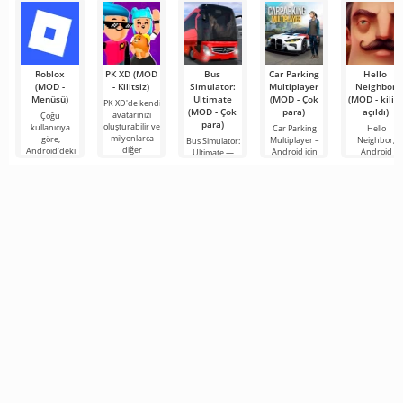
Roblox
PK XD (MOD
Bus
Car Parking
Hello
(MOD -
- Kilitsiz)
Simulator:
Multiplayer
Neighbor
Menüsü)
Ultimate
(MOD - Çok
(MOD - kilidi
PK XD'de kendi
(MOD - Çok
para)
açıldı)
avatarınızı
Çoğu
para)
oluşturabilir ve
kullanıcıya
Car Parking
Hello
milyonlarca
göre,
Multiplayer –
Neighbor,
Bus Simulator:
diğer
Android'deki
Android için
Android
Ultimate —
katılımcıya
en popüler
tasarlanmış,
cihazlar için
renkli ve
katılabilirsiniz.
oyun hâlâ
oyuncuların
"Komşunuzu
heyecan verici
Renkli
Roblox. Bu
araç kontrol
Nasıl Alırsınız"
bir Android
proje, sınırsız
unsurlarını
kitabından
oyunu,
olanaklarıyla
kullanarak
alınan, ancak 
oyunculara
dünyanın dört
bir