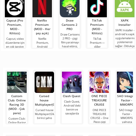
olanaklarıyla
kullanarak
oyunculara
bir iş
dünyanın dört
bileşeninin
bir
Capcut (Pro
Netflix
Draw
TikTok
XAPK
Premium,
Premium
Cartoons 2
Premium
Installer
MOD -
(MOD - Her
PRO
(MOD -
XAPK Installer -
Kilitsiz)
şey açık)
Kilitsiz)
android'e.xapk
Draw Cartoons
uygulamalarını
2 PRO - çizgi
Capcut, video
Netflix
TikTok
yüklemenizi
film yaratmayı
düzenleme için
Premium,
Premium —
sağlar. Oldukça
hayal ettiniz,
en çok tavsiye
Android
diğer
basit ve
ancak her şey
edilen
cihazlarda film,
kullanıcılarla
anlaşılır bir
çok zor ve
araçlardan biri
dizi ve TV
çevrimiçi
hatta imkansız
olarak öne
şovlarını
buluşmanızı
çıkıyor ve hem
izlemek için en
veya özel bir
mobil
popüler
şeyler
hizmetlerden
bulmanızı
sağlayan
Custom
Cursed
Clash Quest
ONE PIECE
SAO Integra
Club: Online
house
TREASURE
Factor -
Clash Quest,
Racing 3D
Multiplayer(GMM)
CRUISE
MMORPG
Android'deki
(MOD - Çok
benim ve
Cursed house
ONE PIECE
SAO Integral
para)
savaşlarda
Multiplayer(GMM),
TREASURE
Factor -
birinci şahıs
CRUISE – One
MMORPG,
Custom Club:
Piece çizgi
yalnızca
Online Racing
Japonya'da
3D, dünyanın
her