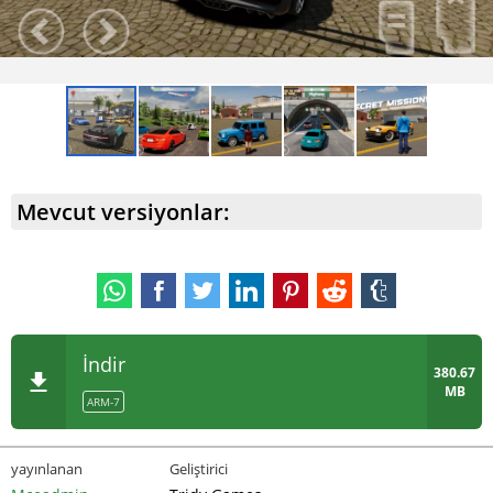
Mevcut versiyonlar:
İndir
380.67
MB
ARM-7
yayınlanan
Geliştirici