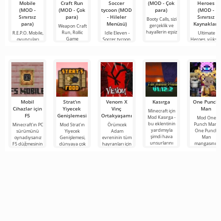
Mobile
Craft Run
Soccer
(MOD - Çok
Heroes
(MOD -
(MOD - Çok
tycoon (MOD
para)
(MOD -
Sınırsız
para)
- Hileler
Sınırsız
Booty Calls, sizi
para)
Menüsü)
Kaynaklar)
gerçeklik ve
Weapon Craft
hayallerin eşsiz
Run, Rollic
R.E.P.O. Mobile,
Idle Eleven -
Ultimate
Game
oyuncuları
Soccer tycoon,
Heroes, yükse
stüdyosu
karanlık ve
sizi bir futbol
performanslı
tarafından
gizemli
2D
Mobil
Strat'ın
Venom X
Kasırga
One Punch
Cihazlar için
Yiyecek
Vinç
Man
Minecraft için
F5
Genişlemesi
Ortakyaşamı
Mod Kasırga -
Mod One
bu eklentinin
Punch Man,
Minecraft'ın PC
Mod Strat'ın
Örümcek
yardımıyla
One Punch
sürümünü
Yiyecek
Adam
şimdi hava
Man
oynadıysanız
Genişlemesi,
evreninin tüm
unsurlarını
mangasının
F5 düğmesinin
dünyaya çok
hayranları için
kontrol etmek
ana
işlevine
çeşitli yeni
Minecraft için
için
karakterlerini
aşinasınızdır.
ürünler,
Mod Venom X
Minecraft
Kısaca bu
bitkiler, pişirme
Vinç
evrenine ekler
seçenek oyun
yöntemleri ve
Ortakyaşamı'yu
Popüler