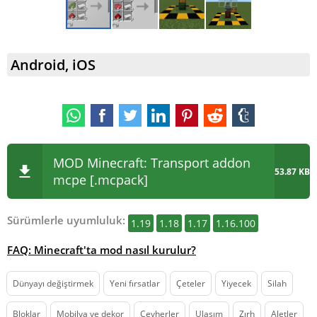
Android, iOS
MOD Minecraft: Transport addon
53.87 KB
mcpe [.mcpack]
Sürümlerle uyumluluk:
1.19
1.18
1.17
1.16.100
FAQ: Minecraft'ta mod nasıl kurulur?
Dünyayı değiştirmek
Yeni fırsatlar
Çeteler
Yiyecek
Silah
Bloklar
Mobilya ve dekor
Cevherler
Ulaşım
Zırh
Aletler