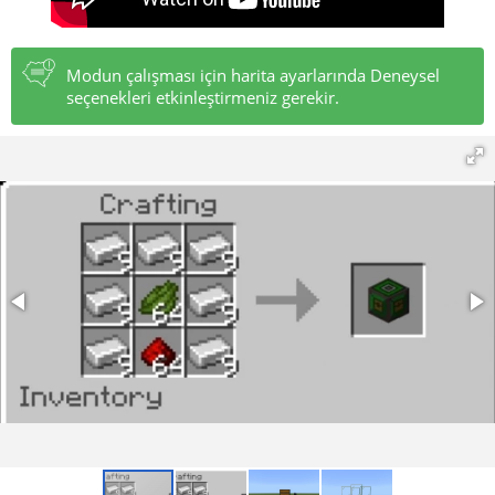
Modun çalışması için harita ayarlarında Deneysel
seçenekleri etkinleştirmeniz gerekir.