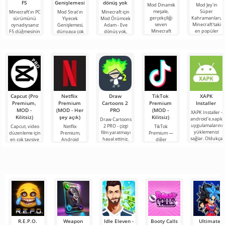
F5
Genişlemesi
dönüş yok
Mod Dinamik
Mod Jey'in
meşale,
Süper
Minecraft'ın PC
Mod Strat'ın
Minecraft için
gerçekçiliği
Kahramanları,
sürümünü
Yiyecek
Mod Örümcek
seven
Minecraft'taki
oynadıysanız
Genişlemesi,
Adam - Eve
Minecraft
en popüler
F5 düğmesinin
dünyaya çok
dönüş yok,
oyuncuları için
filmlerde,
işlevine
çeşitli yeni
Marvel
faydalı bir
mangalarda,
aşinasınızdır.
ürünler,
evreninden
eklentidir.
oyunlarda ve
Kısaca bu
bitkiler, pişirme
popüler
Eklenti,
TV
seçenek oyun
yöntemleri ve
karakterleri
bloklu
Capcut (Pro
Netflix
Draw
TikTok
XAPK
Premium,
Premium
Cartoons 2
Premium
Installer
MOD -
(MOD - Her
PRO
(MOD -
XAPK Installer -
Kilitsiz)
şey açık)
Kilitsiz)
android'e.xapk
Draw Cartoons
uygulamalarını
2 PRO - çizgi
Capcut, video
Netflix
TikTok
yüklemenizi
film yaratmayı
düzenleme için
Premium,
Premium —
sağlar. Oldukça
hayal ettiniz,
en çok tavsiye
Android
diğer
basit ve
ancak her şey
edilen
cihazlarda film,
kullanıcılarla
anlaşılır bir
çok zor ve
araçlardan biri
dizi ve TV
çevrimiçi
hatta imkansız
olarak öne
şovlarını
buluşmanızı
çıkıyor ve hem
izlemek için en
veya özel bir
mobil
popüler
şeyler
hizmetlerden
bulmanızı
sağlayan
R.E.P.O.
Weapon
Idle Eleven -
Booty Calls
Ultimate