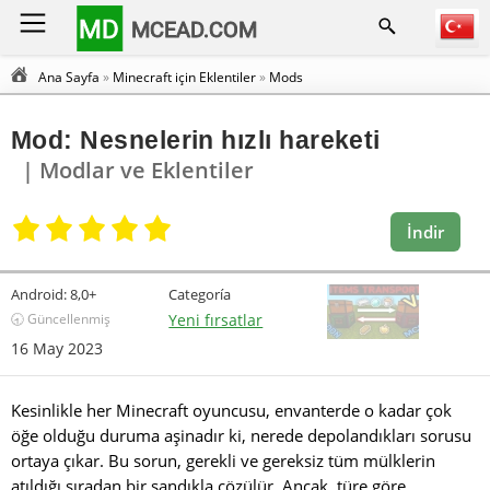
MD
MCEAD.COM
Ana Sayfa
»
Minecraft için Eklentiler
»
Mods
Mod: Nesnelerin hızlı hareketi
| Modlar ve Eklentiler
İndir
Android:
8,0+
Categoría
🕣 Güncellenmiş
Yeni fırsatlar
16 May 2023
Kesinlikle her Minecraft oyuncusu, envanterde o kadar çok
öğe olduğu duruma aşinadır ki, nerede depolandıkları sorusu
ortaya çıkar. Bu sorun, gerekli ve gereksiz tüm mülklerin
atıldığı sıradan bir sandıkla çözülür. Ancak, türe göre