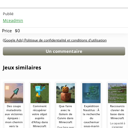
Publié
Mceadmin
Price
$0
(Google Ads) Politique de confidentialité et conditions d'utilisation
Un commentaire
Jeux similaires
Des coups
Comment
Que faire
Expédition
Raccourcis
maladroits
récupérer
avec le
Nautilus : À
clavier de
aux victoires
votre objet
Golem de
la recherche
base dans
épiques :
auprès
Cuivre dans
du
Minecraft
mon chemin
d'Allay dans
Minecraft
cauchemar
La capacité à
vers la
Minecraft
sous-marin
s'orienter
Que faire avec