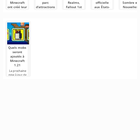
Minecraft
parc
Realms,
officielle
Sombre et
ont créé leur
d'attractions
Fallout 1st
aux États-
Nouvelles
premier
Minecraft
et ESO Plus
Unis en tant
Règles du
chef-
World
pourraient
que
Jeu
d'œuvre —
être inclus
patrimoine
Lors de la
Le monde de
Micro World
dans le
culturel
diffusion de
Minecraft a
Game Pass
Minecraft Live
encore changé
Deux des plus
La musique de
Ultimate
2026, un
et cette
grands bacs à
Minecraft se
sable de notre
place
Imaginez que
époque
désormais aux
tous vos
services de
Quels mobs
jeux préférés
seront
ajoutés à
Minecraft
1.21
La prochaine
mise à jour de
Minecraft 1.21
continue d'être
entourée de
rumeurs et de
nouvelles