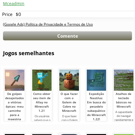
Mceadmin
Price
$0
(Google Ads) Política de Privacidade e Termos de Uso
Comente
Jogos semelhantes
De golpes
Como obter
O que fazer
Expedição
Atalhos de
desajeitados
seu item de
com o
Nautilus:
teclado
a vitórias
Allay no
Golem de
Em busca do
básicos no
épicas: meu
Minecraft
Cobre no
pesadelo
Minecraft
caminho
1.21
Minecraft
subaquático
A capacidade
para a
do Minecraft
de navegar
Os usuários
O que fazer
maestria
1.22!
rapidamente e
sabem que o
com o Golem
com a lança
gerenciar de
Allay mob no
de Cobre no
Olá,
no Minecraft
forma eficaz é
Minecraft 1.21
Minecraft No
aventureiros!
uma qualidade
ajuda a coletar
mundo de
Sinceramente,
Olá,