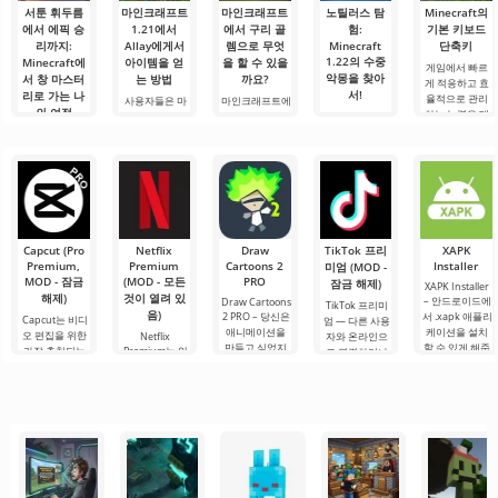
서툰 휘두름
마인크래프트
마인크래프트
노틸러스 탐
Minecraft의
에서 에픽 승
1.21에서
에서 구리 골
험:
기본 키보드
리까지:
Allay에게서
렘으로 무엇
Minecraft
단축키
1.22의 수중
Minecraft에
아이템을 얻
을 할 수 있을
게임에서 빠르
악몽을 찾아
서 창 마스터
는 방법
까요?
게 적응하고 효
서!
리로 가는 나
율적으로 관리
사용자들은 마
마인크래프트에
의 여정
하는 능력은 매
인크래프트 1.21
서 구리 골렘으
안녕하세요, 모
우 중요한 기술
에서 Allay 몹이
로 무엇을 할 수
험가 여러분! 솔
안녕하세요, 큐
입니다.
아이템을 수집
있을까요? 마인
직히 말해서, 이
브 세계의 실험
Minecraft의 기
하는 데 도움을
크래프트 세계
글을 쓰는 동안
가 여러분! 오늘
본 키를 사용하
주며, 그와 친구
에서는 항상 무
에도 감정이 북
저는 상상의 흰
면 필요한 요소
가 되어야 한다
언가가 일어납
받쳐 오릅니다.
가운을 입기로
를 선택하고, 기
는 것을 알고 있
니다: 새로운 블
오늘은 단순한
했습니다 그리
능, 인벤토리 또
습니다. 그가 도
록, 신비로운 생
리뷰가 아닙니
고.
는 주변 물체와
움을 주도록.
물 군계, 그리고.
다 — 이것은 저
Capcut (Pro
Netflix
Draw
TikTok 프리
XAPK
의.
Premium,
Premium
Cartoons 2
Installer
미엄 (MOD -
MOD - 잠금
(MOD - 모든
PRO
잠금 해제)
XAPK Installer
해제)
것이 열려 있
– 안드로이드에
Draw Cartoons
TikTok 프리미
음)
2 PRO – 당신은
서 .xapk 애플리
Capcut는 비디
엄 — 다른 사용
애니메이션을
케이션을 설치
오 편집을 위한
Netflix
자와 온라인으
만들고 싶었지
할 수 있게 해줍
가장 추천되는
Premium는 안
로 연결하거나
만, 너무 어렵고
니다. 매우 간단
도구 중 하나로,
드로이드 기기
특별한 무언가
심지어 불가능
하고 직관적인
모바일 기기와
에서 영화, 드라
를 찾을 수 있는
하다고 생각했
메뉴를 통해 이
데스크톱 컴퓨
마 및 TV 프로그
애플리케이션입
다면, 이제 모든
확장자의 파일
터 모두에서 원
램을 시청할 수
니다. 아침 커피
것이 당신의 손
설치를 빠르게
활한 작동을 보
있는 가장 인기
한 잔과 함께 하
에 달려 있습니
시작할 수
장합니다. 많은
있는 서비스 중
루를 시작하거
다. 복잡한
사용자에게 무
하나입니다. 이
나 힘든 하루를.
료 버전은 모든
곳에는 최신 미
편집 요구를
디어 제품뿐만