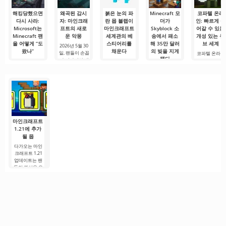
아니라
해킹당했으면
왜곡된 감시
붉은 눈의 파
Minecraft 모
코파텔 온라
다시 사라:
자: 마인크래
란 몹 블랩이
더가
인: 빠르게 들
Microsoft는
프트의 새로
마인크래프트
Skyblock 소
어갈 수 있는
Minecraft 팬
운 악몽
세계관의 베
송에서 패소
개성 있는 큐
을 어떻게 “도
스티어리를
해 35만 달러
브 세계
2026년 5월 30
왔나”
채운다
의 빚을 지게
일, 팬들이 손꼽
코파텔 온라인
됐다
아 기다리던 대
은 큐브 스타일
2025~2026년에
마인크래프트
형 이벤트가 열
의 브라우저 기
해커 때문에 구
팬들은 마침내
Minecraft 커뮤
렸습니다. 매년
반 멀티플레이
매한 게임에 접
최근 몇 달간 가
니티에서는 유
봄
어 게임으로,
근하지 못하게
장 기묘한 질문
명한 Skyblock
2010년대 초부
되는 것만으로
중 하나에 대한
맵의 제작자인
터
도 충분히
답을 얻었다.
Noobcrew라는
마인크래프트
1.21에 추가
될 몹
다가오는 마인
크래프트 1.21
업데이트는 팬
들의 관심을 유
지하기 위해 개
발자들이 흥미
로운 혁신과 이
전에 보지 못한
콘텐츠를 제공
하려는 노력으
로.