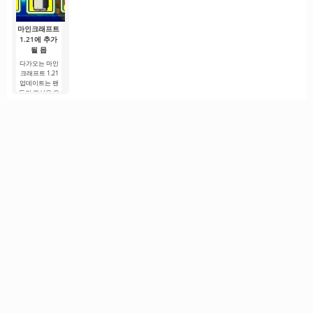
진 마르쿠스
계를 상상해 보
세요. 숲도, 광산
도,
마인크래프트
1.21에 추가
될 몹
다가오는 마인
크래프트 1.21
업데이트는 팬
들의 관심을 유
지하기 위해 개
발자들이 흥미
로운 혁신과 이
전에 보지 못한
콘텐츠를 제공
하려는 노력으
로.