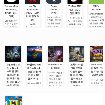
능, 인벤토리 또
습니다. 그가 도
록, 신비로운 생
리뷰가 아닙니
고.
는 주변 물체와
움을 주도록.
물 군계, 그리고.
다 — 이것은 저
Capcut (Pro
Netflix
Draw
TikTok 프리
XAPK
의.
Premium,
Premium
Cartoons 2
Installer
미엄 (MOD -
MOD - 잠금
(MOD - 모든
PRO
잠금 해제)
XAPK Installer
해제)
것이 열려 있
– 안드로이드에
Draw Cartoons
TikTok 프리미
음)
2 PRO – 당신은
서 .xapk 애플리
Capcut는 비디
엄 — 다른 사용
애니메이션을
케이션을 설치
오 편집을 위한
Netflix
자와 온라인으
만들고 싶었지
할 수 있게 해줍
가장 추천되는
Premium는 안
로 연결하거나
만, 너무 어렵고
니다. 매우 간단
도구 중 하나로,
드로이드 기기
특별한 무언가
심지어 불가능
하고 직관적인
모바일 기기와
에서 영화, 드라
를 찾을 수 있는
하다고 생각했
메뉴를 통해 이
데스크톱 컴퓨
마 및 TV 프로그
애플리케이션입
다면, 이제 모든
확장자의 파일
터 모두에서 원
램을 시청할 수
니다. 아침 커피
것이 당신의 손
설치를 빠르게
활한 작동을 보
있는 가장 인기
한 잔과 함께 하
에 달려 있습니
시작할 수
장합니다. 많은
있는 서비스 중
루를 시작하거
다. 복잡한
사용자에게 무
하나입니다. 이
나 힘든 하루를.
료 버전은 모든
곳에는 최신 미
편집 요구를
디어 제품뿐만
아니라
마인크래프트
마인크래프트
Minecraft 최
노치와 마인
Mob Vote 반
One Block:
의 SkyBlock:
속 클리어
크래프트의
대 청원, 53만
수백만 명의
모든 것을 바
수십억 달러:
명 이상 서명:
Minecraft를 몇
플레이어를
꾼 전설적인
왜 돈은 게임
성공했을까?
분 만에 클리어
단 하나의 블
맵의 이야기
창작자에게
하는 것은 불가
2023년, 마인
록 위에 붙잡
행복을 주지
능해 보입니다.
래프트 커뮤니
Minecraft를 한
아 둔 전설적
못했나
하지만 스피드
티에서는 게임
번이라도 해봤
인 맵의 이야
런
역사상 가장 큰
다면 SkyBlock
행복은 돈으로
기
논쟁 중 하나가
을 분명 들어봤
살 수 있을까요?
벌어졌다.
을 것이다. 이
전 세계 게이머
끝없는 공허 속
들에게 노치
에 단 하나의 블
(Notch)로 알려
록만 떠 있는 세