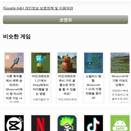
(Google Ads) 개인정보 보호정책 및 이용약관
코멘트
비슷한 게임
서툰 휘두름
마인크래프트
마인크래프트
노틸러스 탐
Minecraft의
에서 에픽 승
1.21에서
에서 구리 골
험:
기본 키보드
리까지:
Allay에게서
렘으로 무엇
Minecraft
단축키
1.22의 수중
Minecraft에
아이템을 얻
을 할 수 있을
게임에서 빠르
악몽을 찾아
서 창 마스터
는 방법
까요?
게 적응하고 효
서!
리로 가는 나
율적으로 관리
사용자들은 마
마인크래프트에
의 여정
하는 능력은 매
인크래프트 1.21
서 구리 골렘으
안녕하세요, 모
우 중요한 기술
에서 Allay 몹이
로 무엇을 할 수
험가 여러분! 솔
안녕하세요, 큐
입니다.
아이템을 수집
있을까요? 마인
직히 말해서, 이
브 세계의 실험
Minecraft의 기
하는 데 도움을
크래프트 세계
글을 쓰는 동안
가 여러분! 오늘
본 키를 사용하
주며, 그와 친구
에서는 항상 무
에도 감정이 북
저는 상상의 흰
면 필요한 요소
가 되어야 한다
언가가 일어납
받쳐 오릅니다.
가운을 입기로
를 선택하고, 기
는 것을 알고 있
니다: 새로운 블
오늘은 단순한
했습니다 그리