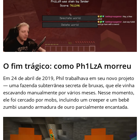
O fim trágico: como Ph1LzA morreu
Em 24 de abril de 2019, Phil trabalhava em seu novo projeto
— uma fazenda subterrânea secreta de bruxas, que ele vinha
escavando manualmente por vários meses. Nesse momento,
ele foi cercado por mobs, incluindo um creeper e um bebê
zumbi usando armadura de ouro parcialmente encantada.