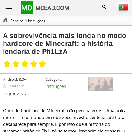
MD
MCEAD.COM
Principal
»
Instruções
A sobrevivência mais longa no modo
hardcore de Minecraft: a história
lendária de Ph1LzA
Android:
8,0+
Categoria
🕣 Atualizada
Instruções
19 Jun 2026
O modo hardcore de Minecraft não perdoa erros. Uma única
morte — e o mundo em que você investiu centenas de horas
desaparece para sempre. É por isso que a história do
streamer britânico Ph1LzA se tornou lendária: ele conseguiu