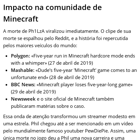
Impacto na comunidade de
Minecraft
A morte de Ph1LzA viralizou imediatamente. O clipe de sua
morte se espalhou pelo Reddit, e a história foi repercutida
pelos maiores veículos do mundo:
Polygon:
«Five-year run in Minecraft hardcore mode ends
with a whimper» (27 de abril de 2019)
Mashable:
«Dude's five-year 'Minecraft' game comes to an
unfortunate end» (28 de abril de 2019)
BBC News:
«Minecraft player loses five-year-long game»
(29 de abril de 2019)
Newsweek
e o site oficial de Minecraft também
publicaram matérias sobre o caso.
Essa onda de atenção transformou um streamer modesto em
uma estrela. Phil chegou até a ser mencionado em um vídeo
pelo mundialmente famoso youtuber PewDiePie. Assim, uma
única morte no jogo deu a Phil uma nova carreira e uma