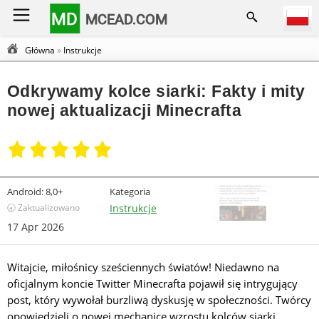
MD
MCEAD.COM
Główna
»
Instrukcje
Odkrywamy kolce siarki: Fakty i mity
nowej aktualizacji Minecrafta
Android:
8,0+
Kategoria
🕣 Zaktualizowano
Instrukcje
17 Apr 2026
Witajcie, miłośnicy sześciennych światów! Niedawno na
oficjalnym koncie Twitter Minecrafta pojawił się intrygujący
post, który wywołał burzliwą dyskusję w społeczności. Twórcy
opowiedzieli o nowej mechanice wzrostu kolców siarki,