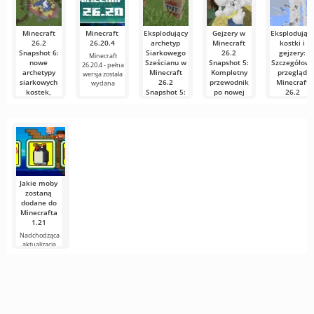
Minecraft
Minecraft
Eksplodujący
Gejzery w
Eksplodując
26.2
26.20.4
archetyp
Minecraft
kostki i
Snapshot 6:
Siarkowego
26.2
gejzery:
Minecraft
nowe
Sześcianu w
Snapshot 5:
Szczegółowy
26.20.4 - pełna
archetypy
Minecraft
Kompletny
przegląd
wersja została
siarkowych
26.2
przewodnik
Minecraft
wydana
kostek,
Snapshot 5:
po nowej
26.2
przebudowa
Cechy i
mechanice
Snapshot 5
siarkowych
porównanie
Jak
Witajcie,
jaskiń i
z TNT
wspomnieliśmy
górnicy i
dziesiątki
w naszym
budowniczy!
Jak
poprawek
niedawnym
Twórcy z
wspomnieliśmy
artykule
Mojang
w naszym
Minecraft Java
artykule
Edition
«Eksplodujące
kontynuuje
rozwój wersji
Jakie moby
zostaną
dodane do
Minecrafta
1.21
Nadchodząca
aktualizacja
Minecrafta 1.21
wciąż jest pełna
plotek i
nowych
informacji od