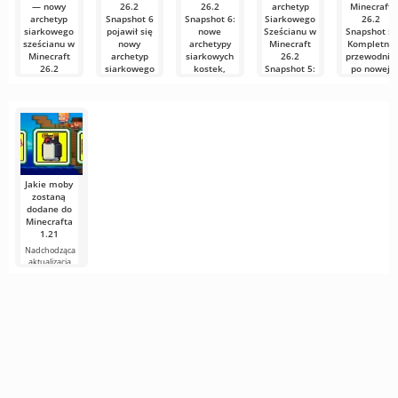
— nowy
26.2
26.2
archetyp
Minecraft
archetyp
Snapshot 6
Snapshot 6:
Siarkowego
26.2
siarkowego
pojawił się
nowe
Sześcianu w
Snapshot 5:
sześcianu w
nowy
archetypy
Minecraft
Kompletny
Minecraft
archetyp
siarkowych
26.2
przewodnik
26.2
siarkowego
kostek,
Snapshot 5:
po nowej
Snapshot 6
sześcianu
przebudowa
Cechy i
mechanice
Hot
siarkowych
porównanie
W Minecraft
Jak
jaskiń i
z TNT
26.2 Snapshot
wspomnieliśm
W Minecraft
dziesiątki
6 twórcy dodali
w naszym
26.2 Snapshot
Jak
poprawek
nowy
niedawnym
6 twórcy dodali
wspomnieliśmy
artykule
nowy
w naszym
Minecraft Java
artykule
Edition
«Eksplodujące
kontynuuje
rozwój wersji
Jakie moby
zostaną
dodane do
Minecrafta
1.21
Nadchodząca
aktualizacja
Minecrafta 1.21
wciąż jest pełna
plotek i
nowych
informacji od