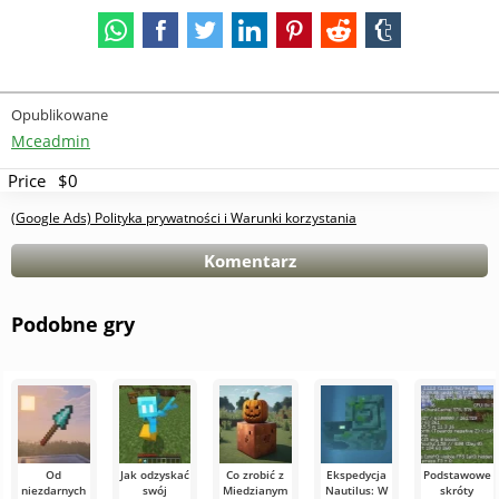
Opublikowane
Mceadmin
Price
$0
(Google Ads) Polityka prywatności i Warunki korzystania
Komentarz
Podobne gry
Od
Jak odzyskać
Co zrobić z
Ekspedycja
Podstawowe
niezdarnych
swój
Miedzianym
Nautilus: W
skróty