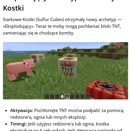
Kostki
Siarkowe Kostki (Sulfur Cubes) otrzymały nowy archetyp —
«Eksplodujący». Teraz te moby mogą pochłaniać bloki TNT,
zamieniając się w chodzące bomby.
Aktywacja:
Pochłonięte TNT można podpalić za pomocą
redstone'a, ognia lub innych eksplozji.
Timingi:
Jeśli użyjesz redstone'a lub ognia, kostka
eksploduje po 6 sekundach. Jeśli detonacja nastąpiła od