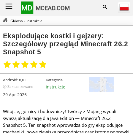
MD
MCEAD.COM
Główna
»
Instrukcje
Eksplodujące kostki i gejzery:
Szczegółowy przegląd Minecraft 26.2
Snapshot 5
Android:
8,0+
Kategoria
🕣 Zaktualizowano
Instrukcje
29 Apr 2026
Witajcie, górnicy i budowniczy! Twórcy z Mojang wydali
świeżą aktualizację dla Java Edition — Minecraft 26.2
Snapshot 5. Ten snapshot wprowadza do gry eksplodujące
mechaniki, nowe zjawiska przyrodnicze oraz istotne poprawki