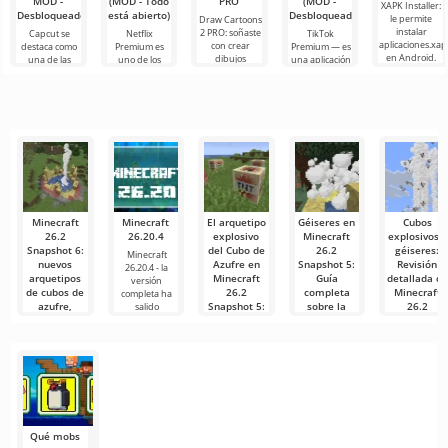
MOD -
(MOD - Todo
PRO
(MOD -
XAPK Installer:
Desbloqueado)
está abierto)
Desbloqueado)
le permite
Draw Cartoons
instalar
2 PRO: soñaste
Capcut se
Netflix
TikTok
aplicaciones.xap
con crear
destaca como
Premium es
Premium — es
en Android.
dibujos
una de las
uno de los
una aplicación
Un menú muy
animados,
herramientas
servicios más
que te permite
simple y
pero todo
más
populares
conectarte en
comprensible
parece
recomendadas
para ver
línea con otros
demasiado
para la edición
películas, series
usuarios o
difícil e
de video,
y programas
de
Minecraft
Minecraft
El arquetipo
Géiseres en
Cubos
26.2
26.20.4
explosivo
Minecraft
explosivos y
Snapshot 6:
del Cubo de
26.2
géiseres:
Minecraft
nuevos
Azufre en
Snapshot 5:
Revisión
26.20.4 - la
arquetipos
Minecraft
Guía
detallada de
versión
de cubos de
26.2
completa
Minecraft
completa ha
azufre,
Snapshot 5:
sobre la
26.2
salido
revisión de
Características
nueva
Snapshot 5
cuevas de
y
mecánica
¡Hola, mineros
azufre y
comparación
y
Como
decenas de
con TNT
constructores!
mencionamos
correcciones
Los
en nuestro
Como
reciente
mencionamos
Minecraft Java
artículo
en nuestro
Edition sigue
artículo «Cubos
desarrollando
la
Qué mobs