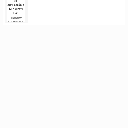
se
agregarán a
Minecraft
1.21
El próximo
lanzamiento de
Minecraft 1.21
continúa
rodeado de
rumores y
nueva
información de