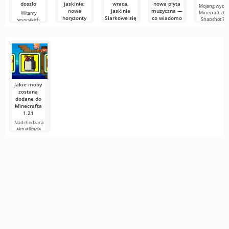
doszło
jaskinie:
wraca,
nowa płyta
Mojang wydał
nowe
Jaskinie
muzyczna —
Minecraft 26.2
Witamy
horyzonty
Siarkowe się
co wiadomo
Snapshot 7 i
wszystkich
dla
zmieniają, a
o utworze
jest to
miłośników
odkrywców
łóżka
Bounce
sześciennych
odbijają
Witajcie,
W najnowszym
wyżej
poszukiwacze
Minecraft 26.2
przygód! Prace
Snapshot 7
Mojang wydał
nad wersją
twórcy
Minecraft 26.2
Snapshot 8. To
nie
Jakie moby
zostaną
dodane do
Minecrafta
1.21
Nadchodząca
aktualizacja
Minecrafta 1.21
wciąż jest pełna
plotek i
nowych
informacji od