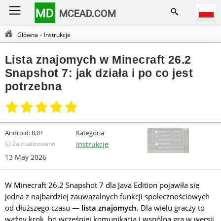
MD
MCEAD.COM
Główna
»
Instrukcje
Lista znajomych w Minecraft 26.2
Snapshot 7: jak działa i po co jest
potrzebna
Android:
8,0+
Kategoria
🕣 Zaktualizowano
Instrukcje
13 May 2026
W Minecraft 26.2 Snapshot 7 dla Java Edition pojawiła się
jedna z najbardziej zauważalnych funkcji społecznościowych
od dłuższego czasu —
lista znajomych
. Dla wielu graczy to
ważny krok, bo wcześniej komunikacja i wspólna gra w wersji