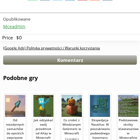
Opublikowane
Mceadmin
Price
$0
(Google Ads) Polityka prywatności i Warunki korzystania
Komentarz
Podobne gry
Od
Jak odzyskać
Co zrobić z
Ekspedycja
Podstawowe
niezdarnych
swój
Miedzianym
Nautilus: W
skróty
zamachów
przedmiot
Golemem w
poszukiwaniu
klawiaturowe
do epickich
od Allay w
Minecraft
podwodnego
w
zwycięstw:
Minecraft
koszmaru
Minecrafcie
Co zrobić z