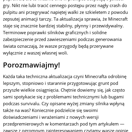
gry. Nikt nie lubi tracić cennego postępu przez nagły crash do
pulpitu ani przegrywać napiętej walki ze szkieletem z powodu
zepsutej animacji tarczy. Ta aktualizacja sprawia, że Minecraft
staje się znacznie bardziej stabilny, płynny i przewidywalny.
Terminowe poprawki silników graficznych i solidne
zabezpieczenie przed zawieszeniami podczas generowania
świata oznaczają, że wasze przygody będą przerywane
wyłącznie z waszej własnej woli.
Porozmawiajmy!
Każda taka techniczna aktualizacja czyni Minecrafta odrobinę
lepszym, stopniowo i starannie przygotowując grunt pod
przyszłe wielkie osiągnięcia. Chętnie dowiemy się, jak często
sami spotykacie się z problemami technicznymi lub bugami
podczas survivalu. Czy opisane wyżej zmiany silnika wpłyną
także na was? Koniecznie podzielcie się swoimi
doświadczeniami i wrażeniami z nowych wersji
przedpremierowych w komentarzach pod tym artykułem —
zawsze z ogromnym zainteresowaniem czytamy wasze opinie