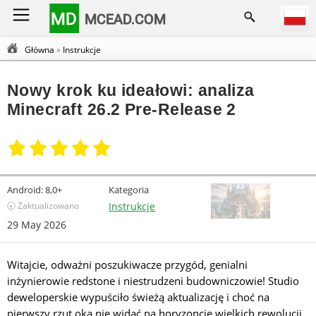
MD
MCEAD.COM
Główna
»
Instrukcje
Nowy krok ku ideałowi: analiza
Minecraft 26.2 Pre-Release 2
Android:
8,0+
Kategoria
🕣 Zaktualizowano
Instrukcje
29 May 2026
Witajcie, odważni poszukiwacze przygód, genialni
inżynierowie redstone i niestrudzeni budowniczowie! Studio
deweloperskie wypuściło świeżą aktualizację i choć na
pierwszy rzut oka nie widać na horyzoncie wielkich rewolucji