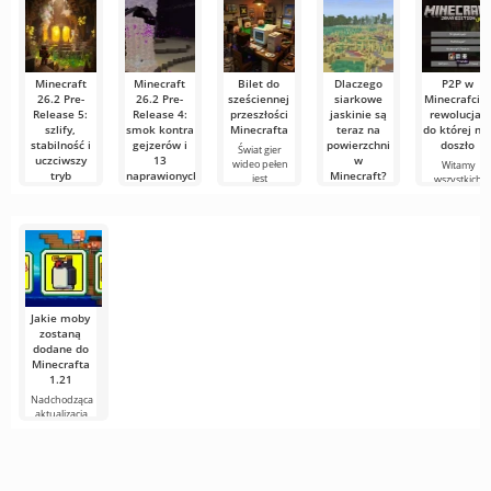
Minecraft
Minecraft
Bilet do
Dlaczego
P2P w
26.2 Pre-
26.2 Pre-
sześciennej
siarkowe
Minecrafcie:
Release 5:
Release 4:
przeszłości
jaskinie są
rewolucja,
szlify,
smok kontra
Minecrafta
teraz na
do której ni
stabilność i
gejzerów i
powierzchni
doszło
Świat gier
uczciwszy
13
w
wideo pełen
Witamy
tryb
naprawionych
Minecraft?
jest
wszystkich
Hardcore
błędów
niespodzianek,
miłośników
Premiera
a
sześciennych
Minecraft 26.2
Mojang
4 czerwca 2026
Pre-Release 1
udostępnił
roku ukazał się
przyniosła
piątą wersję
czwarty
przedpremierową
Jakie moby
zostaną
dodane do
Minecrafta
1.21
Nadchodząca
aktualizacja
Minecrafta 1.21
wciąż jest pełna
plotek i
nowych
informacji od