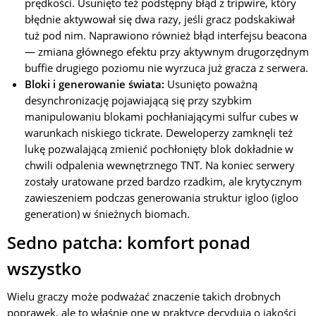
prędkości. Usunięto też podstępny błąd z tripwire, który
błędnie aktywował się dwa razy, jeśli gracz podskakiwał
tuż pod nim. Naprawiono również błąd interfejsu beacona
— zmiana głównego efektu przy aktywnym drugorzędnym
buffie drugiego poziomu nie wyrzuca już gracza z serwera.
Bloki i generowanie świata:
Usunięto poważną
desynchronizację pojawiającą się przy szybkim
manipulowaniu blokami pochłaniającymi sulfur cubes w
warunkach niskiego tickrate. Deweloperzy zamknęli też
lukę pozwalającą zmienić pochłonięty blok dokładnie w
chwili odpalenia wewnętrznego TNT. Na koniec serwery
zostały uratowane przed bardzo rzadkim, ale krytycznym
zawieszeniem podczas generowania struktur igloo (igloo
generation) w śnieżnych biomach.
Sedno patcha: komfort ponad
wszystko
Wielu graczy może podważać znaczenie takich drobnych
poprawek, ale to właśnie one w praktyce decydują o jakości