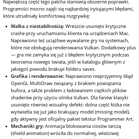
Największą część tego patcha stanowią obszerne poprawki.
Programiści mocno zajęli się najbardziej irytującymi błędami,
które utrudniały komfortową rozgrywkę:
Walka z niestabilnością:
Wreszcie usunięto krytyczne
crashe przy uruchamianiu klienta na urządzeniach Mac.
Naprawiono też uciążliwe wywalanie gry na systemach,
które nie obsługują renderowania Vulkan. Dodatkowy plus
— gra nie zamyka się już z błędem krytycznym podczas
tworzenia nowego świata, jeśli w katalogu głównym z
jakiegoś powodu brakuje folderu saves.
Grafika i renderowanie:
Naprawiono nieprzyjemny błąd
OpenGL MultiDraw związany z brakiem powiązania
bufora, a także problem z ładowaniem ciężkich plików
shaderów przy użyciu silnika Vulkan. Dla fanów klasyki
usunięto również wizualny defekt: dolna część łóżka nie
wyświetla się już jako brakujący model (missing model),
gdy aktywny jest oficjalny pakiet tekstur Programmer Art.
Mechaniki gry:
Animacja blokowania ciosów tarczą
(shield animation) wróciła do normalnej, właściwej