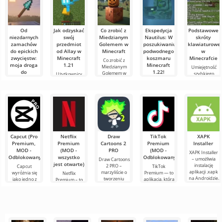
Od
Jak odzyskać
Co zrobić z
Ekspedycja
Podstawowe
niezdarnych
swój
Miedzianym
Nautilus: W
skróty
zamachów
przedmiot
Golemem w
poszukiwaniu
klawiaturowe
do epickich
od Allay w
Minecraft
podwodnego
w
zwycięstw:
Minecraft
koszmaru
Minecrafcie
Co zrobić z
moja droga
1.21
Minecraft
Miedzianym
Umiejętność
do
1.22!
Golemem w
szybkiego
Użytkownicy
mistrzostwa
Minecraft W
orientowania
wiedzą, że mob
Witajcie,
w walce
świecie
się i
Allay w
poszukiwacze
włócznią w
Minecraft
efektywnego
Minecraft 1.21
przygód!
zawsze coś się
Minecraft
zarządzania to
pomaga
Szczerze
dzieje: nowe
bardzo ważna
zbierać
mówiąc, wciąż
Witajcie,
bloki,
cecha w grze.
przedmioty i że
trzęsę się z
eksperymentatorzy
trzeba się z nim
emocji, pisząc
świata
te słowa. Dziś
sześcianów!
Dziś
Capcut (Pro
Netflix
Draw
TikTok
XAPK
postanowiłem
Premium,
Premium
Cartoons 2
Premium
Installer
założyć mój
MOD -
(MOD -
PRO
(MOD -
XAPK Installer
wyimaginowany
Odblokowany)
wszystko
Odblokowany)
– umożliwia
Draw Cartoons
biały
jest otwarte)
instalację
2 PRO –
Capcut
TikTok
aplikacji .xapk
marzyliście o
wyróżnia się
Premium — to
Netflix
na Androidzie.
tworzeniu
jako jedno z
aplikacja, która
Premium – to
Bardzo proste i
animacji, ale
najbardziej
pozwala łączyć
jeden z
przejrzyste
wydaje się to
polecanych
się online z
najpopularniejszych
zbyt
narzędzi do
innymi
serwisów do
skomplikowane,
edycji wideo,
użytkownikami
oglądania
a
zapewniając
lub znaleźć
filmów, seriali i
programów