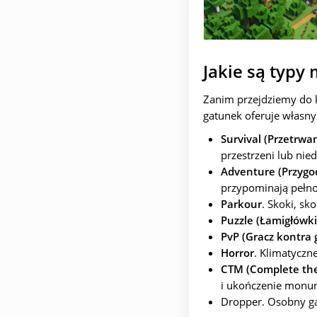
Jakie są typy
Zanim przejdziemy do k
gatunek oferuje własny 
Survival (Przetrwa
przestrzeni lub ni
Adventure (Przygo
przypominają pełn
Parkour
. Skoki, sk
Puzzle (Łamigłówki
PvP (Gracz kontra 
Horror
. Klimatyczn
CTM (Complete t
i ukończenie monu
Dropper. Osobny ga