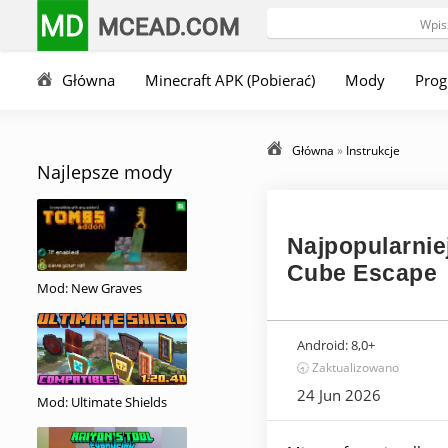
MD
MCEAD.COM
Główna
Minecraft APK (Pobierać)
Mody
Pro
Główna
»
Instrukcje
Najlepsze mody
Najpopularnie
Cube Escape
Mod: New Graves
Android:
8,0+
🕣 Zaktualizowano
24 Jun 2026
Mod: Ultimate Shields