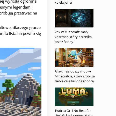
niej wyrosła ogromna
kolekcjoner
asnymi legendami.
 próbują przetrwać na
ultowe, dlaczego gracze
Vex w Minecraft: mały
r, ta lista na pewno się
koszmar, który przenika
przez ściany
Allay: najsłodszy mob w
Minecrafcie, który zrobi za
ciebie całą brudną robotę
Twórca Ori i No Rest for
the Wicked zapowiedział