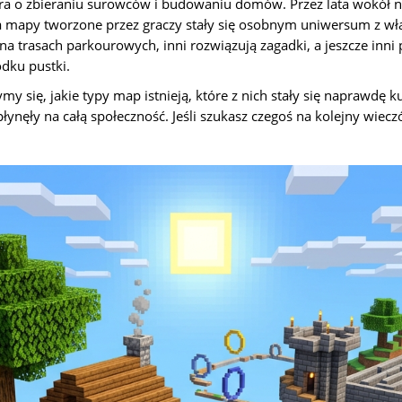
 gra o zbieraniu surowców i budowaniu domów. Przez lata wokół 
a mapy tworzone przez graczy stały się osobnym uniwersum z wł
na trasach parkourowych, inni rozwiązują zagadki, a jeszcze inni
dku pustki.
my się, jakie typy map istnieją, które z nich stały się naprawdę k
płynęły na całą społeczność. Jeśli szukasz czegoś na kolejny wieczó