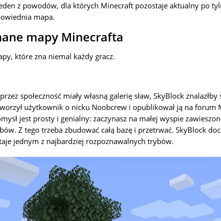
eden z powodów, dla których Minecraft pozostaje aktualny po tyl
dpowiednia mapa.
znane mapy Minecrafta
apy, które zna niemal każdy gracz.
zez społeczność miały własną galerię sław, SkyBlock znalazłby 
worzył użytkownik o nicku Noobcrew i opublikował ją na forum M
mysł jest prosty i genialny: zaczynasz na małej wyspie zawieszon
ów. Z tego trzeba zbudować całą bazę i przetrwać. SkyBlock docz
ostaje jednym z najbardziej rozpoznawalnych trybów.