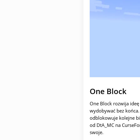
One Block
One Block rozwija ideę
wydobywać bez końca. 
odblokowuje kolejne bi
od DtA_MC na CurseForg
swoje.