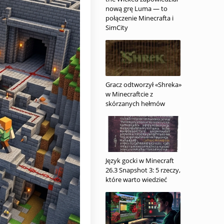
nową grę Luma — to
połączenie Minecrafta i
SimCity
Gracz odtworzył «Shreka»
w Minecraftcie z
skórzanych hełmów
Język gocki w Minecraft
26.3 Snapshot 3: 5 rzeczy,
które warto wiedzieć