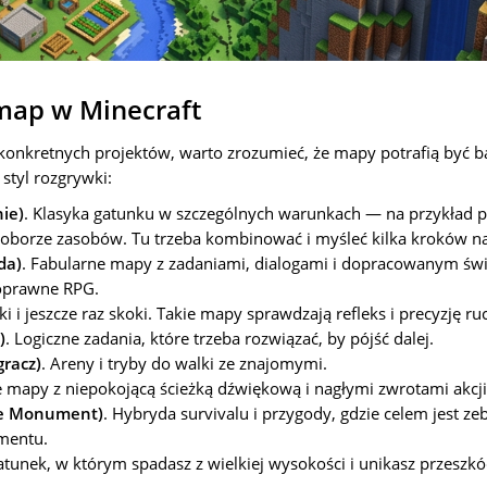
 map w Minecraft
onkretnych projektów, warto zrozumieć, że mapy potrafią być b
styl rozgrywki:
nie)
. Klasyka gatunku w szczególnych warunkach — na przykład p
edoborze zasobów. Tu trzeba kombinować i myśleć kilka kroków n
da)
. Fabularne mapy z zadaniami, dialogami i dopracowanym św
oprawne RPG.
oki i jeszcze raz skoki. Takie mapy sprawdzają refleks i precyzję r
)
. Logiczne zadania, które trzeba rozwiązać, by pójść dalej.
gracz)
. Areny i tryby do walki ze znajomymi.
e mapy z niepokojącą ścieżką dźwiękową i nagłymi zwrotami akcji
he Monument)
. Hybryda survivalu i przygody, gdzie celem jest z
mentu.
tunek, w którym spadasz z wielkiej wysokości i unikasz przeszkó