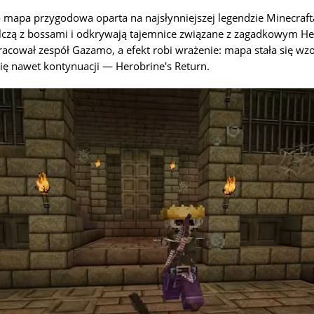
 mapa przygodowa oparta na najsłynniejszej legendzie Minecraft
alczą z bossami i odkrywają tajemnice związane z zagadkowym H
racował zespół Gazamo, a efekt robi wrażenie: mapa stała się w
się nawet kontynuacji — Herobrine's Return.