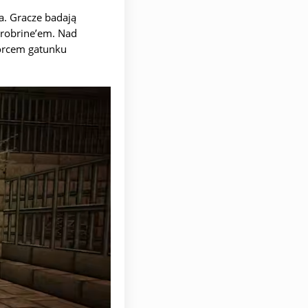
a. Gracze badają
erobrine’em. Nad
zorcem gatunku