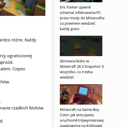
Eric Parker ujawnił
schemat infekowania PC
przez mody do Minecrafta:
co powinien wiedzieć
każdy gracz
ardzo różne. Każdy
rzy ograniczonej
Słomiane łóżko w
aprzód.
Minecraft 26.3 Snapshot 3:
iatem. Często
wszystko, co trzeba
wiedzieć
uchów.
.
ebranie rzadkich bloków
Minecraft na Game Boy
Color: jak entuzjasta
uruchomił trójwymiarową
d.
piaskownicę na 8-bitowej