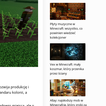
Płyty muzyczne w
Minecraft: wszystko, co
powinien wiedzieć
kolekcjoner
Vex w Minecraft: mały
koszmar, który przenika
przez ściany
ozwija produkcję i
andaru kolonii, a
Allay: najsłodszy mob w
Minecrafcie, który zrobi za
adnego miejsca, ale o