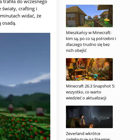
a trafiła do wczesnego
światy, crafting i
 minutach widać, że
ą osadą.
Mieszkańcy w Minecraft:
kim są, po co są potrzebni i
dlaczego trudno się bez
nich obejść
Minecraft 26.3 Snapshot 5:
wszystko, co warto
wiedzieć o aktualizacji
Zeverland wkrótce
zadebiutuje na Steamie: