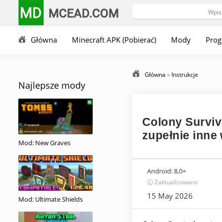
MD
MCEAD.COM
Główna
Minecraft APK (Pobierać)
Mody
Pro
Główna
»
Instrukcje
Najlepsze mody
Colony Surviv
zupełnie inne
Mod: New Graves
Android:
8,0+
🕣 Zaktualizowano
15 May 2026
Mod: Ultimate Shields