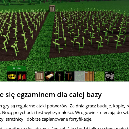
je się egzaminem dla całej bazy
 gry są regularne ataki potworów. Za dnia gracz buduje, kopie, r
. Nocą przychodzi test wytrzymałości. Wrogowie zmierzają do szt
y, strażnicy i dobrze zaplanowane fortyfikacje.
a sandboxa dostaje wyraźny cel. Nie chodzi tylko o stworzenie ł