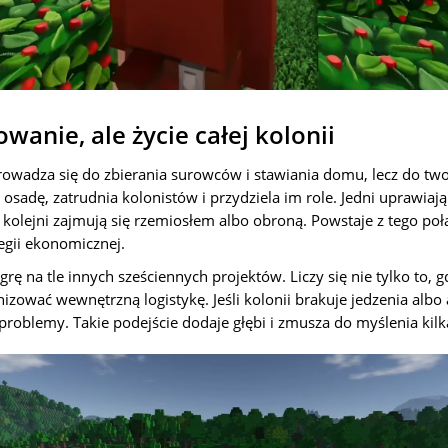
wanie, ale życie całej kolonii
rowadza się do zbierania surowców i stawiania domu, lecz do two
osadę, zatrudnia kolonistów i przydziela im role. Jedni uprawiają
kolejni zajmują się rzemiosłem albo obroną. Powstaje z tego po
tegii ekonomicznej.
grę na tle innych sześciennych projektów. Liczy się nie tylko to, 
anizować wewnętrzną logistykę. Jeśli kolonii brakuje jedzenia albo
problemy. Takie podejście dodaje głębi i zmusza do myślenia kil