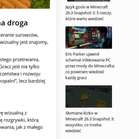
Język gocki w Minecraft
26.3 Snapshot 3: 5 rzeczy,
które warto wiedzieć
na droga
bieranie surowców,
 wizualny jest znajomy,
Eric Parker ujawnił
istego przetrwania,
schemat infekowania PC
przez mody do Minecrafta:
Gracz jest nie tylko
co powinien wiedzieć
eczeństwa i rozwoju
każdy gracz
palni”, lecz bardziej
ę wizualną z
Słomiane łóżko w
Minecraft 26.3 Snapshot 3:
ę rozgrywki, którą
wszystko, co trzeba
owania, jak z małego
wiedzieć