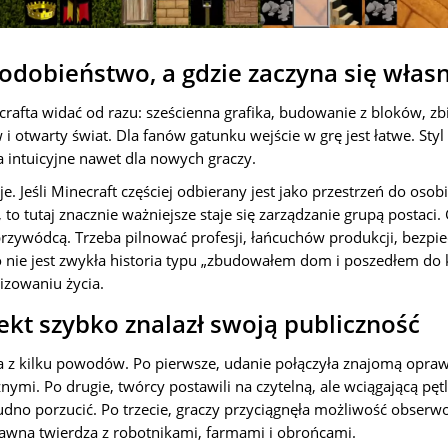
odobieństwo, a gdzie zaczyna się włas
afta widać od razu: sześcienna grafika, budowanie z bloków, z
 otwarty świat. Dla fanów gatunku wejście w grę jest łatwe. Styl
 intuicyjne nawet dla nowych graczy.
je. Jeśli Minecraft częściej odbierany jest jako przestrzeń do osob
, to tutaj znacznie ważniejsze staje się zarządzanie grupą postaci. 
rzywódcą. Trzeba pilnować profesji, łańcuchów produkcji, bezpi
 nie jest zwykła historia typu „zbudowałem dom i poszedłem do ko
izowaniu życia.
ekt szybko znalazł swoją publiczność
 z kilku powodów. Po pierwsze, udanie połączyła znajomą opraw
ymi. Po drugie, twórcy postawili na czytelną, ale wciągającą pętl
rudno porzucić. Po trzecie, graczy przyciągnęła możliwość obserw
awna twierdza z robotnikami, farmami i obrońcami.