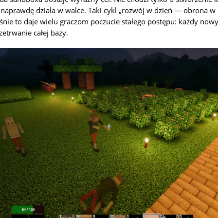
naprawdę działa w walce. Taki cykl „rozwój w dzień — obrona w 
nie to daje wielu graczom poczucie stałego postępu: każdy now
etrwanie całej bazy.