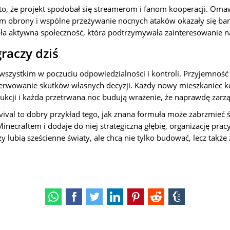
 to, że projekt spodobał się streamerom i fanom kooperacji. Oma
em obrony i wspólne przeżywanie nocnych ataków okazały się bar
ła aktywna społeczność, która podtrzymywała zainteresowanie na
raczy dziś
e wszystkim w poczuciu odpowiedzialności i kontroli. Przyjemność
erwowanie skutków własnych decyzji. Każdy nowy mieszkaniec ko
dukcji i każda przetrwana noc budują wrażenie, że naprawdę zarz
vival to dobry przykład tego, jak znana formuła może zabrzmieć ś
necraftem i dodaje do niej strategiczną głębię, organizację pracy
rzy lubią sześcienne światy, ale chcą nie tylko budować, lecz takż