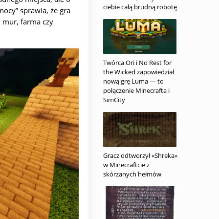
ciebie całą brudną robotę
nocy” sprawia, że gra
y mur, farma czy
Twórca Ori i No Rest for
the Wicked zapowiedział
nową grę Luma — to
połączenie Minecrafta i
SimCity
Gracz odtworzył «Shreka»
w Minecraftcie z
skórzanych hełmów