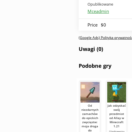
Opublikowane
Mceadmin
Price
$0
(Google Ads) Polityka prywatnośc
Uwagi (0)
Podobne gry
Od
Jak odzyskać
niezdarnych
swój
zamachów
przedmiot
do epickich
od Allay w
zwycięstw:
Minecraft
moja droga
1.21
do
Użytkownicy