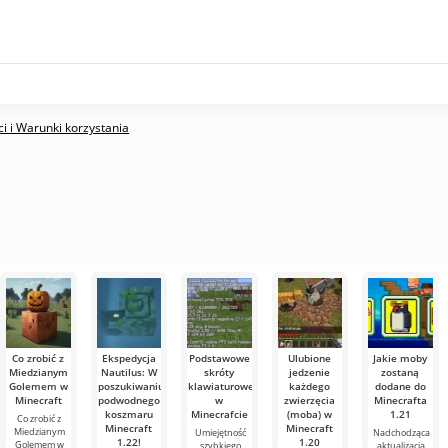
i i Warunki korzystania
Co zrobić z
Ekspedycja
Podstawowe
Ulubione
Jakie moby
Miedzianym
Nautilus: W
skróty
jedzenie
zostaną
Golemem w
poszukiwaniu
klawiaturowe
każdego
dodane do
Minecraft
podwodnego
w
zwierzęcia
Minecrafta
koszmaru
Minecrafcie
(moba) w
1.21
Co zrobić z
Minecraft
Minecraft
Miedzianym
Umiejętność
Nadchodząca
1.22!
1.20
Golemem w
szybkiego
aktualizacja