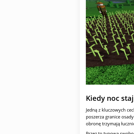
Kiedy noc sta
Jedną z kluczowych cech
poszerza granice osady
obronę trzymają łucznic
Przez to typowa swobod