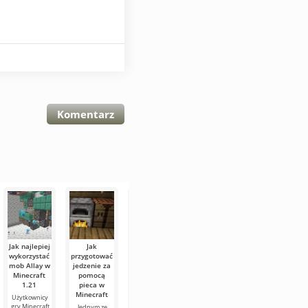
Komentarz
Jak najlepiej
Jak
Jak oswoić
Jak
Wszystkie
wykorzystać
przygotować
konie-
przygotować
wrogie
mob Allay w
jedzenie za
szkielety w
jedzenie za
moby w
Minecraft
pomocą
Minecraft
pomocą
świecie
1.21
pieca w
1.21
ognia w
Minecraft
Minecraft
Minecraft?
Użytkownicy
Konie-szkielety
Świat górny w
gry Minecraft
to jedne z
grze jest
Jednym ze
Jednym ze