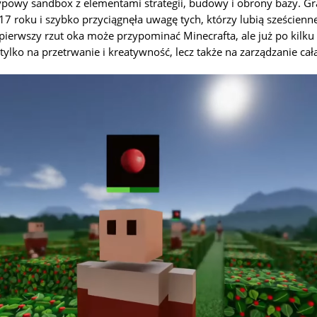
typowy sandbox z elementami strategii, budowy i obrony bazy. Gr
 roku i szybko przyciągnęła uwagę tych, którzy lubią sześcienne 
pierwszy rzut oka może przypominać Minecrafta, ale już po kilku
tylko na przetrwanie i kreatywność, lecz także na zarządzanie cał