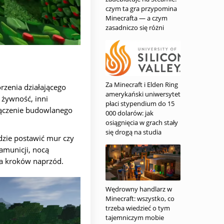
czym ta gra przypomina
Minecrafta — a czym
zasadniczo się różni
Za Minecraft i Elden Ring
rzenia działającego
amerykański uniwersytet
 żywność, inni
płaci stypendium do 15
łączenie budowlanego
000 dolarów: jak
osiągnięcia w grach stały
się drogą na studia
gdzie postawić mur czy
 amunicji, nocą
ka kroków naprzód.
Wędrowny handlarz w
Minecraft: wszystko, co
trzeba wiedzieć o tym
tajemniczym mobie