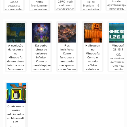
instalar
2 PRO - você
Capcut
Netflix
TikTok
aplicativos.xapk
sonhou em
destaca-se
Premium é um
Premium — é
no Android.
criar desenhos
como uma das
dos serviços
um aplicativo
Um menu
animados, mas
ferramentas
mais populares
que permite
muito simples e
tudo parece
mais
para assistir
conectar-se
direto
muito difícil e
recomendadas
filmes, séries e
online com
até
para edição de
programas de
outros
vídeo,
TV em
usuários ou
garantindo um
encontrar
A evolução
Da pedra
Fios
Halloween
Minecraft
da esponja
cinza ao
invisíveis:
no
26.13.1
no
universo
Como
Minecraft:
Olá,
Minecraft:
infinito:
funciona a
Como o
construtores 
de um bloco
Como o
anatomia
mundo
aventureiros!
inútil a uma
paralelepípedo
das quase-
cúbico
Uma nova
ferramenta
se tornou o
conexões no
celebra o
versão
indispensável
alicerce de
Minecraft
feriado mais
uma lenda
assustador
O Minecraft
Todo
no Minecraft
do ano
está em
explorador de
constante
redstone
Todo grande
Todo outono, o
evolução, e
eventualmente
mundo começa
mundo de
muitos
se
pequeno. Para
Minecraft se
Minecraft,
transforma
Quais mobs
serão
adicionados
ao Minecraft
1.21