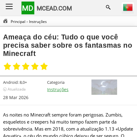
MD
MCEAD.COM
Principal
»
Instruções
Ameaça do céu: Tudo o que você
precisa saber sobre os fantasmas no
Minecraft
Android:
8,0+
Categoria
🕣 Atualizada
Instruções
28 Mar 2026
As noites no Minecraft sempre foram perigosas. Zumbis,
esqueletos e creepers há muito tempo fazem parte da
sobrevivência. Mas em 2018, com a atualização 1.13 «Update
Aquatic», o céu do mundo cúbico deixou de ser seguro. O