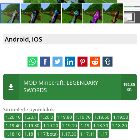
Android, iOS
MOD Minecraft: LEGENDARY
192.35
SWORDS
KB
Sürümlerle uyumluluk:
1.20.10
1.20.1
1.20.0
1.19.80
1.19.70
1.19.60
1.19.50
1.19.40
1.19.30
1.19.20
1.19.10
1.19
1.18.30
1.18.20
1.18.10
1.18
1.17(beta)
1.17.30
1.17.11
1.17