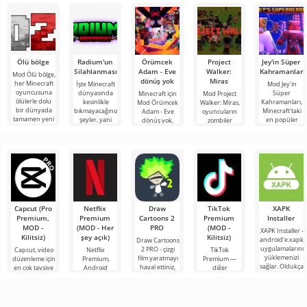
Ölü bölge
Radium'un
Örümcek
Project
Jey'in Süper
Silahlanması
Adam - Eve
Walker:
Kahramanları
Mod Ölü bölge,
dönüş yok
Miras
her Minecraft
İşte Minecraft
Mod Jey'in
oyuncusuna
dünyasında
Süper
Minecraft için
Mod Project
ölülerle dolu
kesinlikle
Kahramanları,
Mod Örümcek
Walker: Miras,
bir dünyada
bıkmayacağınız
Minecraft'taki
Adam - Eve
oyuncuların
tamamen yeni
şeyler, yani
en popüler
dönüş yok,
zombiler
bir hayatta
bunlar kıyamet
filmlerde,
Marvel
tarafından
kalma
sonrası
mangalarda,
evreninden
yönetilen
temasına
oyunlarda ve
popüler
harap olmuş
TV
karakterleri
bir dünyada
bloklu
Capcut (Pro
Netflix
Draw
TikTok
XAPK
Premium,
Premium
Cartoons 2
Premium
Installer
MOD -
(MOD - Her
PRO
(MOD -
XAPK Installer -
Kilitsiz)
şey açık)
Kilitsiz)
android'e.xapk
Draw Cartoons
uygulamalarını
2 PRO - çizgi
Capcut, video
Netflix
TikTok
yüklemenizi
film yaratmayı
düzenleme için
Premium,
Premium —
sağlar. Oldukça
hayal ettiniz,
en çok tavsiye
Android
diğer
basit ve
ancak her şey
edilen
cihazlarda film,
kullanıcılarla
anlaşılır bir
çok zor ve
araçlardan biri
dizi ve TV
çevrimiçi
hatta imkansız
olarak öne
şovlarını
buluşmanızı
çıkıyor ve hem
izlemek için en
veya özel bir