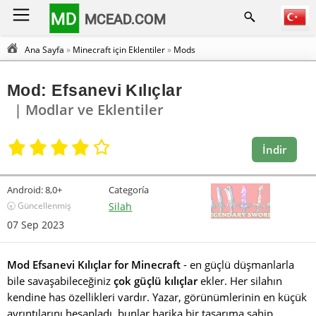
MD
MCEAD.COM
Ana Sayfa
»
Minecraft için Eklentiler
»
Mods
Mod: Efsanevi Kılıçlar
| Modlar ve Eklentiler
İndir
Android:
8,0+
Categoría
🕣 Güncellenmiş
Silah
07 Sep 2023
Mod Efsanevi Kılıçlar for Minecraft
- en güçlü düşmanlarla
bile savaşabileceğiniz
çok güçlü kılıçlar
ekler. Her silahın
kendine has özellikleri vardır. Yazar, görünümlerinin en küçük
ayrıntılarını hesapladı, bunlar harika bir tasarıma sahip