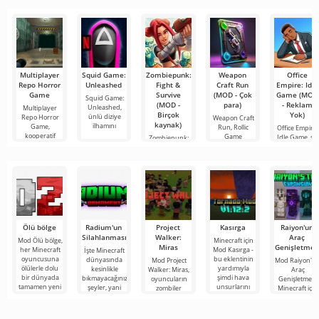
mobil
popüler
şeyler
hizmetlerden
bulmanızı
sağlayan
Multiplayer
Squid Game:
Zombiepunk:
Weapon
Office
Repo Horror
Unleashed
Fight &
Craft Run
Empire: Idle
Game
Survive
(MOD - Çok
Game (MOD
Squid Game:
(MOD -
para)
- Reklam
Unleashed,
Multiplayer
Birçok
Yok)
ünlü diziye
Repo Horror
Weapon Craft
kaynak)
ilhamını
Game,
Run, Rollic
Office Empire:
kooperatif
Game
Idle Game, sizi
Zombiepunk:
korku
stüdyosu
ofis
Fight &
tarafından
Survive, kule
savunması
Ölü bölge
Radium'un
Project
Kasırga
Raiyon'un
Silahlanması
Walker:
Araç
Mod Ölü bölge,
Minecraft için
Miras
Genişletmes
her Minecraft
Mod Kasırga -
İşte Minecraft
oyuncusuna
bu eklentinin
dünyasında
Mod Project
Mod Raiyon'u
ölülerle dolu
yardımıyla
kesinlikle
Walker: Miras,
Araç
bir dünyada
şimdi hava
bıkmayacağınız
oyuncuların
Genişletmesi,
tamamen yeni
unsurlarını
şeyler, yani
zombiler
Minecraft için
bir hayatta
kontrol etmek
bunlar kıyamet
tarafından
çok sayıda
kalma
için
sonrası
yönetilen
çalışma aracını
temasına
harap olmuş
zırhı ve silahı