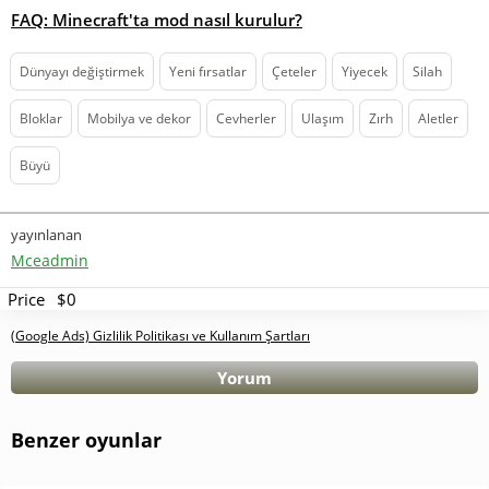
FAQ: Minecraft'ta mod nasıl kurulur?
Dünyayı değiştirmek
Yeni fırsatlar
Çeteler
Yiyecek
Silah
Bloklar
Mobilya ve dekor
Cevherler
Ulaşım
Zırh
Aletler
Büyü
yayınlanan
Mceadmin
Price
$0
(Google Ads) Gizlilik Politikası ve Kullanım Şartları
Yorum
Benzer oyunlar