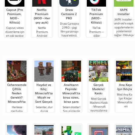
Capcut (Pro
Netflix
Draw
TikTok
XAPK
Premium,
Premium
Cartoons 2
Premium
Installer
MOD -
(MOD - Her
PRO
(MOD -
XAPK Installer -
Kilitsiz)
şey açık)
Kilitsiz)
android'e.xapk
Draw Cartoons
uygulamalarını
2 PRO - çizgi
Capcut, video
Netflix
TikTok
yüklemenizi
film yaratmayı
düzenleme için
Premium,
Premium —
sağlar. Oldukça
hayal ettiniz,
en çok tavsiye
Android
diğer
basit ve
ancak her şey
edilen
cihazlarda film,
kullanıcılarla
anlaşılır bir
çok zor ve
araçlardan biri
dizi ve TV
çevrimiçi
hatta imkansız
olarak öne
şovlarını
buluşmanızı
çıkıyor ve hem
izlemek için en
veya özel bir
mobil
popüler
şeyler
hizmetlerden
bulmanızı
sağlayan
Cehennemde
Haydut ve
Anahtarın
Gerçek
Ana Kaya
Çiftlik
Kılıç:
Peşinde:
Madenci
Işın Kılıçları
Neden
Minecraft’ta
Minecraft’ta
Kaskı
Mod Ana Kay
Gerekli?
Mizah ve
biraz stres,
Işın Kılıçları,
Mod Gerçek
Minecraft'ta
Sert Gerçek
biraz şans
Minecraft'taki
Madenci Kaskı
en
- Minecraft
Herkese
Selamlar, dur
Selam dostlar!
oyuncularına
merhaba,
durak
Son günlerde
kübik
bilmeyen
1.21’a daldım
dostlarım!
deneyciler! Hiç
ve
Dürüst olmak