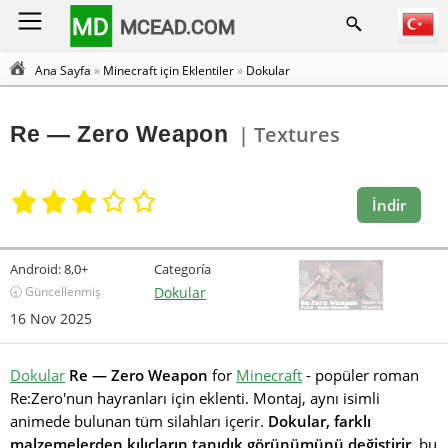
MD
MCEAD.COM
Ana Sayfa
»
Minecraft için Eklentiler
»
Dokular
Re — Zero Weapon
| Textures
İndir
Android:
8,0+
Categoría
🕣 Güncellenmiş
Dokular
16 Nov 2025
Dokular
Re — Zero Weapon
for
Minecraft
- popüler roman
Re:Zero'nun hayranları için eklenti. Montaj, aynı isimli
animede bulunan tüm silahları içerir.
Dokular, farklı
malzemelerden kılıçların tanıdık görünümünü değiştirir
, bu