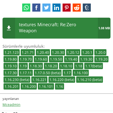
textures Minecraft: Re:Zero
1.08 MB
Weapon
Sürümlerle uyumluluk:
1.21.123
1.21.71
1.20.40
1.20.30
1.20.12
1.20.1
1.20.0
1.19.80
1.19.70
1.19.60
1.19.50
1.19.40
1.19.30
1.19.20
1.19.10
1.19
1.18.30
1.18.20
1.18.10
1.18
1.17(beta)
1.17.30
1.17.11
1.17.0.50 (beta)
1.17
1.16.100
1.16.230 (beta)
1.16.221
1.16.220 (beta)
1.16.210 (beta)
1.16.201
1.16.200
1.16.101
1.16
yayınlanan
Mceadmin