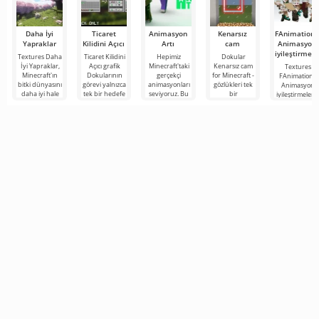
Daha İyi
Ticaret
Animasyon
Kenarsız
FAnimation 
Yapraklar
Kilidini Açıcı
Artı
cam
Animasyon
iyileştirmele
Textures Daha
Ticaret Kilidini
Hepimiz
Dokular
İyi Yapraklar,
Açıcı grafik
Minecraft'taki
Kenarsız cam
Textures
Minecraft'ın
Dokularının
gerçekçi
for Minecraft -
FAnimation -
bitki dünyasını
görevi yalnızca
animasyonları
gözlükleri tek
Animasyon
daha iyi hale
tek bir hedefe
seviyoruz. Bu
bir
iyileştirmeleri 
getirebilecek
indirgenmiştir -
özellik oyun
panoramada
Minecraft
ilginç bir
Minecraft
dünyasına
oluştururken
evrenindeki
derinlik katıyor
görünümü
kalışınızın
tanınmayacak