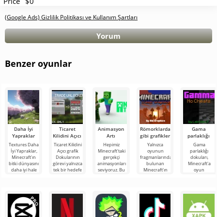
Price
$0
(Google Ads) Gizlilik Politikası ve Kullanım Şartları
Yorum
Benzer oyunlar
Daha İyi
Ticaret
Animasyon
Römorklardaki
Gama
Yapraklar
Kilidini Açıcı
Artı
gibi grafikler
parlaklığı
Textures Daha
Ticaret Kilidini
Hepimiz
Yalnızca
Gama
İyi Yapraklar,
Açıcı grafik
Minecraft'taki
oyunun
parlaklığı
Minecraft'ın
Dokularının
gerçekçi
fragmanlarında
dokuları,
bitki dünyasını
görevi yalnızca
animasyonları
bulunan
Minecraft'a
daha iyi hale
tek bir hedefe
seviyoruz. Bu
Minecraft'ın
oyun
getirebilecek
indirgenmiştir -
özellik oyun
grafiklerini
dünyasını
ilginç bir
Minecraft
dünyasına
beğendiyseniz,
daha aydınlık
derinlik katıyor
Römorklardaki
hale getirecek
gibi
inanılmaz