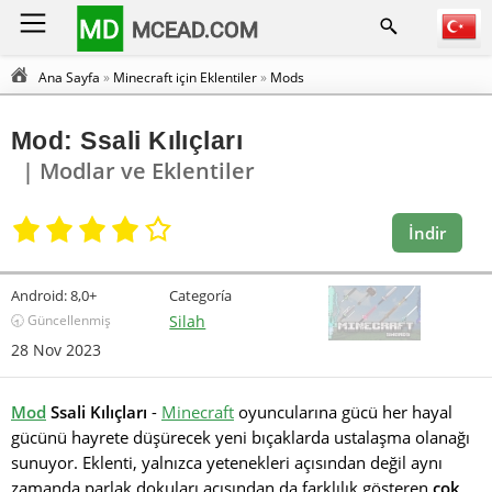
MD
MCEAD.COM
Ana Sayfa
»
Minecraft için Eklentiler
»
Mods
Mod: Ssali Kılıçları
| Modlar ve Eklentiler
İndir
Android:
8,0+
Categoría
🕣 Güncellenmiş
Silah
28 Nov 2023
Mod
Ssali Kılıçları
-
Minecraft
oyuncularına gücü her hayal
gücünü hayrete düşürecek yeni bıçaklarda ustalaşma olanağı
sunuyor. Eklenti, yalnızca yetenekleri açısından değil aynı
zamanda parlak dokuları açısından da farklılık gösteren
çok