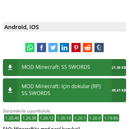
Android, iOS
MOD Minecraft: SS SWORDS
21.36 KB
MOD Minecraft: Için dokular (RP)
48.41 KB
SS SWORDS
Sürümlerle uyumluluk:
1.20.40
1.20.30
1.20.12
1.20.10
1.20.1
1.20.0
1.19.80
FAQ: Minecraft'ta mod nasıl kurulur?