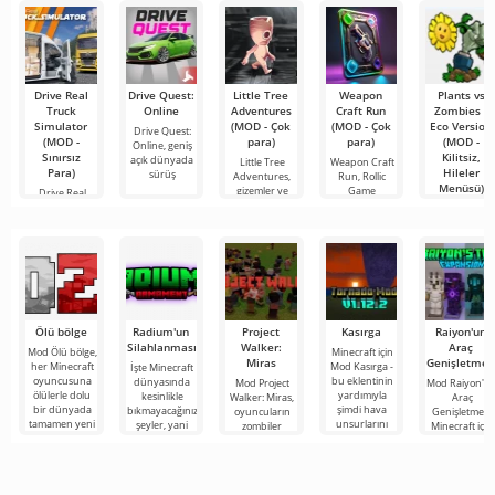
hizmetlerden
bulmanızı
sağlayan
Drive Real
Drive Quest:
Little Tree
Weapon
Plants vs
Truck
Online
Adventures
Craft Run
Zombies -
Simulator
(MOD - Çok
(MOD - Çok
Eco Version
Drive Quest:
(MOD -
para)
para)
(MOD -
Online, geniş
Sınırsız
Kilitsiz,
açık dünyada
Little Tree
Weapon Craft
Para)
Hileler
sürüş
Adventures,
Run, Rollic
Menüsü)
gizemler ve
Game
Drive Real
bulmacalarla
stüdyosu
Truck
Plants vs
tarafından
Simulator —
Zombies - Eco
Android için
Version, klasik
bir
Ölü bölge
Radium'un
Project
Kasırga
Raiyon'un
Silahlanması
Walker:
Araç
Mod Ölü bölge,
Minecraft için
Miras
Genişletmes
her Minecraft
Mod Kasırga -
İşte Minecraft
oyuncusuna
bu eklentinin
dünyasında
Mod Project
Mod Raiyon'u
ölülerle dolu
yardımıyla
kesinlikle
Walker: Miras,
Araç
bir dünyada
şimdi hava
bıkmayacağınız
oyuncuların
Genişletmesi,
tamamen yeni
unsurlarını
şeyler, yani
zombiler
Minecraft için
bir hayatta
kontrol etmek
bunlar kıyamet
tarafından
çok sayıda
kalma
için
sonrası
yönetilen
çalışma aracını
temasına
harap olmuş
zırhı ve silahı
bir dünyada