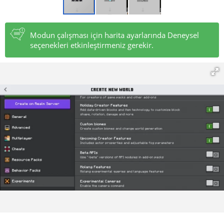
Modun çalışması için harita ayarlarında Deneysel
seçenekleri etkinleştirmeniz gerekir.