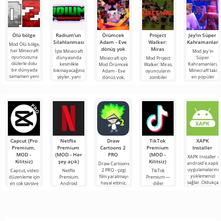
Ölü bölge
Radium'un
Örümcek
Project
Jey'in Süper
Silahlanması
Adam - Eve
Walker:
Kahramanları
Mod Ölü bölge,
dönüş yok
Miras
her Minecraft
İşte Minecraft
Mod Jey'in
oyuncusuna
dünyasında
Süper
Minecraft için
Mod Project
ölülerle dolu
kesinlikle
Kahramanları,
Mod Örümcek
Walker: Miras,
bir dünyada
bıkmayacağınız
Minecraft'taki
Adam - Eve
oyuncuların
tamamen yeni
şeyler, yani
en popüler
dönüş yok,
zombiler
bir hayatta
bunlar kıyamet
filmlerde,
Marvel
tarafından
kalma
sonrası
mangalarda,
evreninden
yönetilen
temasına
oyunlarda ve
popüler
harap olmuş
TV
karakterleri
bir dünyada
bloklu
Capcut (Pro
Netflix
Draw
TikTok
XAPK
Premium,
Premium
Cartoons 2
Premium
Installer
MOD -
(MOD - Her
PRO
(MOD -
XAPK Installer -
Kilitsiz)
şey açık)
Kilitsiz)
android'e.xapk
Draw Cartoons
uygulamalarını
2 PRO - çizgi
Capcut, video
Netflix
TikTok
yüklemenizi
film yaratmayı
düzenleme için
Premium,
Premium —
sağlar. Oldukça
hayal ettiniz,
en çok tavsiye
Android
diğer
basit ve
ancak her şey
edilen
cihazlarda film,
kullanıcılarla
anlaşılır bir
çok zor ve
araçlardan biri
dizi ve TV
çevrimiçi
hatta imkansız
olarak öne
şovlarını
buluşmanızı
çıkıyor ve hem
izlemek için en
veya özel bir
mobil
popüler
şeyler