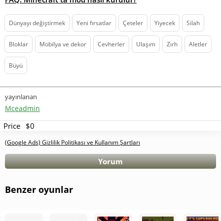
Dünyayı değiştirmek
Yeni fırsatlar
Çeteler
Yiyecek
Silah
Bloklar
Mobilya ve dekor
Cevherler
Ulaşım
Zırh
Aletler
Büyü
yayınlanan
Mceadmin
Price
$0
(Google Ads) Gizlilik Politikası ve Kullanım Şartları
Yorum
Benzer oyunlar