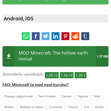
Android, iOS
MOD Minecraft: The hollow earth
1.37 MB
revival
Sürümlerle uyumluluk:
1.20.12
1.20.10
1.20.1
FAQ: Minecraft'ta mod nasıl kurulur?
Dünyayı değiştirmek
Yeni fırsatlar
Çeteler
Yiyecek
Silah
Bloklar
Mobilya ve dekor
Cevherler
Ulaşım
Zırh
Aletler