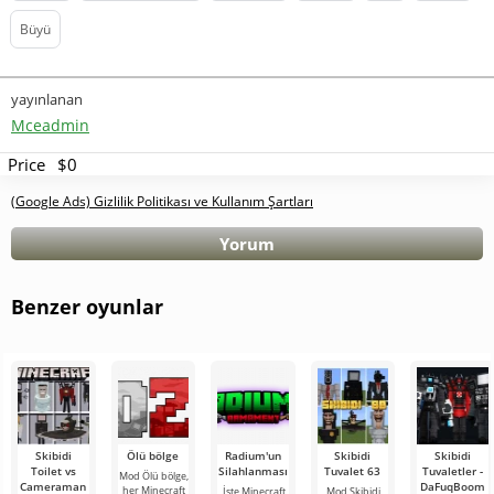
Büyü
yayınlanan
Mceadmin
Price
$0
(Google Ads) Gizlilik Politikası ve Kullanım Şartları
Yorum
Benzer oyunlar
Skibidi
Ölü bölge
Radium'un
Skibidi
Skibidi
Toilet vs
Silahlanması
Tuvalet 63
Tuvaletler -
Mod Ölü bölge,
Cameraman
DaFuqBoom
her Minecraft
İşte Minecraft
Mod Skibidi