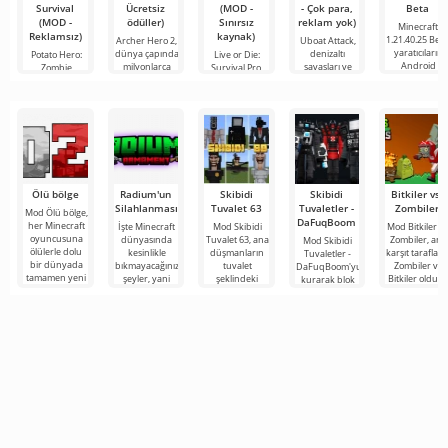
Survival
Ücretsiz
(MOD -
- Çok para,
Beta
(MOD -
ödüller)
Sınırsız
reklam yok)
Minecraft
Reklamsız)
kaynak)
1.21.40.25 Beta
Archer Hero 2,
Uboat Attack,
yaratıcıların
dünya çapında
denizaltı
Potato Hero:
Live or Die:
Android
milyonlarca
savaşları ve
Zombie
Survival Pro,
taktiksel
Survival, zombi
etrafında
ordularına
birçok
Ölü bölge
Radium'un
Skibidi
Skibidi
Bitkiler vs.
Silahlanması
Tuvalet 63
Tuvaletler -
Zombiler
Mod Ölü bölge,
DaFuqBoom
her Minecraft
İşte Minecraft
Mod Skibidi
Mod Bitkiler vs
oyuncusuna
dünyasında
Tuvalet 63, ana
Zombiler, ana
Mod Skibidi
ölülerle dolu
kesinlikle
düşmanların
karşıt tarafları
Tuvaletler -
bir dünyada
bıkmayacağınız
tuvalet
Zombiler ve
DaFuqBoom'yu
tamamen yeni
şeyler, yani
şeklindeki
Bitkiler olduğ
kurarak blok
bir hayatta
bunlar kıyamet
garip
popüler oyun
evrenine
kalma
sonrası
karakterler
adanmış
tuvaletten
temasına
olduğu
çıkan kafalar
Minecraft için
olan karikatür