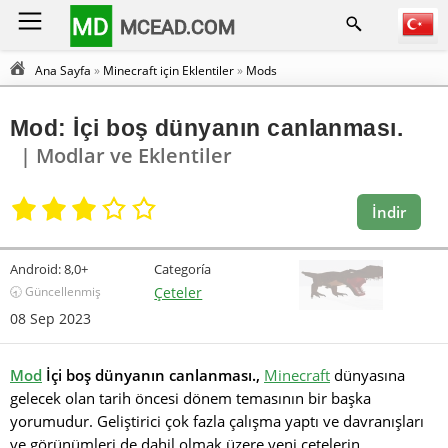
MD
MCEAD.COM
Ana Sayfa
»
Minecraft için Eklentiler
»
Mods
Mod: İçi boş dünyanın canlanması.
| Modlar ve Eklentiler
İndir
Android:
8,0+
Categoría
🕣 Güncellenmiş
Çeteler
08 Sep 2023
Mod
İçi boş dünyanın canlanması.,
Minecraft
dünyasına
gelecek olan tarih öncesi dönem temasının bir başka
yorumudur. Geliştirici çok fazla çalışma yaptı ve davranışları
ve görünümleri de dahil olmak üzere yeni çetelerin