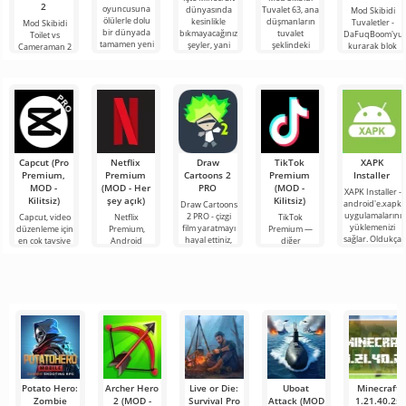
2
oyuncusuna
dünyasında
Tuvalet 63, ana
Mod Skibidi
ölülerle dolu
kesinlikle
düşmanların
Tuvaletler -
Mod Skibidi
bir dünyada
bıkmayacağınız
tuvalet
DaFuqBoom'yu
Toilet vs
tamamen yeni
şeyler, yani
şeklindeki
kurarak blok
Cameraman 2
bir hayatta
bunlar kıyamet
garip
evrenine
for Minecraft,
kalma
sonrası
karakterler
tuvaletten
katılımcılarını
temasına
olduğu
çıkan kafalar
Skibidi Toilet
Minecraft için
olan karikatür
karakterlerinin
Capcut (Pro
Netflix
Draw
TikTok
XAPK
Premium,
Premium
Cartoons 2
Premium
Installer
MOD -
(MOD - Her
PRO
(MOD -
XAPK Installer -
Kilitsiz)
şey açık)
Kilitsiz)
android'e.xapk
Draw Cartoons
uygulamalarını
2 PRO - çizgi
Capcut, video
Netflix
TikTok
yüklemenizi
film yaratmayı
düzenleme için
Premium,
Premium —
sağlar. Oldukça
hayal ettiniz,
en çok tavsiye
Android
diğer
basit ve
ancak her şey
edilen
cihazlarda film,
kullanıcılarla
anlaşılır bir
çok zor ve
araçlardan biri
dizi ve TV
çevrimiçi
hatta imkansız
olarak öne
şovlarını
buluşmanızı
çıkıyor ve hem
izlemek için en
veya özel bir
mobil
popüler
şeyler
hizmetlerden
bulmanızı
sağlayan
Potato Hero:
Archer Hero
Live or Die:
Uboat
Minecraft
Zombie
2 (MOD -
Survival Pro
Attack (MOD
1.21.40.25