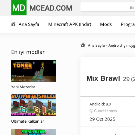
MD
MCEAD.COM
Ana Sayfa
Minecraft APK (İndir)
Mods
Progra
Ana Sayfa
»
Android için uy
En iyi modlar
Mix Brawl
29 (
Yeni Mezarlar
Android:
8,0+
🕣 Güncellenmiş
29 Oct 2025
Ultimate Kalkanlar