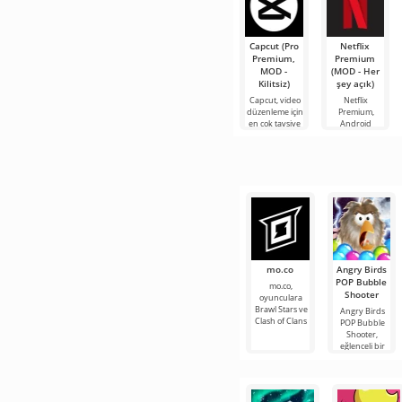
Capcut (Pro
Netflix
Premium,
Premium
MOD -
(MOD - Her
Kilitsiz)
şey açık)
Capcut, video
Netflix
düzenleme için
Premium,
en çok tavsiye
Android
edilen
cihazlarda film,
araçlardan biri
dizi ve TV
olarak öne
şovlarını
çıkıyor ve hem
izlemek için en
mobil
popüler
hizmetlerden
mo.co
Angry Birds
POP Bubble
mo.co,
Shooter
oyunculara
Brawl Stars ve
Angry Birds
Clash of Clans
POP Bubble
Shooter,
eğlenceli bir