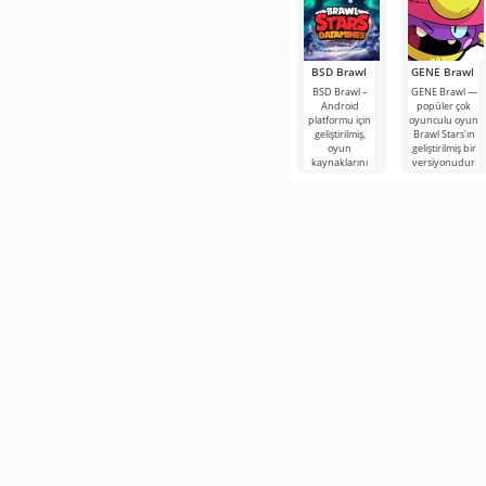
BSD Brawl
GENE Brawl
BSD Brawl –
GENE Brawl —
Android
popüler çok
platformu için
oyunculu oyun
geliştirilmiş,
Brawl Stars'ın
oyun
geliştirilmiş bir
kaynaklarını
versiyonudur
temel alarak
ve oyunculara
dinamik
oynanışı