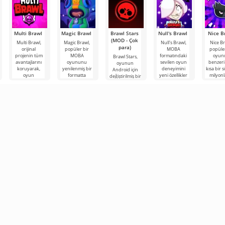
tüm
Multi Brawl
Magic Brawl
Brawl Stars
Null's Brawl
Nice B
(MOD - Çok
Multi Brawl,
Magic Brawl,
Null's Brawl,
Nice Br
para)
orijinal
popüler bir
MOBA
popüler
projenin tüm
MOBA
formatındaki
oyun
Brawl Stars,
avantajlarını
oyununu
sevilen oyun
benzeri
oyunun
koruyarak,
yenilenmiş bir
deneyimini
kısa bir 
Android için
oyun
formatta
yeni özellikler
milyonl
değiştirilmiş bir
deneyimini
değerlendirme
ve kurallarla
oyunc
versiyonudur.
daha eğlenceli
fırsatı sunuyor.
sunarak daha
beğeni
Burada özel
hale
arenalarda
diğer