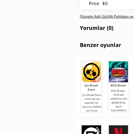
Price
$0
(Google Ads) Gizlilik Politikası ve
Yorumlar (0)
Benzer oyunlar
Çin Brawl
BSD Brawl
Stars
BSD Brawl –
Android
Çin Brawl Stars
platformu için
– Android için
geliştirilmiş,
popüler bir
oyun
oyunun kaliteli
kaynaklarını
bir Çince
temel alarak
versiyonudur.
dinamik
Burada 3'e 3
oynanışı