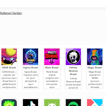
 Kullanım Şartları
GENE Brawl
Sigma Brawl
Multi Brawl
Infinity
Magic Brawl
Reverse
GENE Brawl —
Sigma Brawl,
Multi Brawl,
Magic Brawl,
Brawl
popüler çok
heyecan verici
orijinal
popüler bir
oyunculu oyun
bir oyun
projenin tüm
MOBA
Infinity
Brawl Stars'ın
deneyimi ile
avantajlarını
oyununu
Reverse Brawl,
geliştirilmiş bir
oyun
koruyarak,
yenilenmiş bir
birçok karakter
versiyonudur
kaynaklarının
oyun
formatta
sunan bir
ve oyunculara
geliştirilmesini
deneyimini
değerlendirme
oyun olup,
bir araya
daha eğlenceli
fırsatı sunuyor.
yeni
hale
kahramanlar
da dahil olmak
üzere