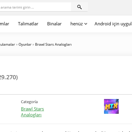
mlar
Talimatlar
Binalar
henüz
Android için uygu
gulamalar
»
Oyunlar
»
Brawl Stars Analogları
29.270)
Categoría
Brawl Stars
Analogları