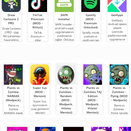
Draw
TikTok
XAPK
Spotify
GetApps
Cartoons 2
Premium
Installer
(MOD -
GetApps,
PRO
(MOD -
Premium
Android işletim
XAPK Installer -
Kilitsiz)
Unlocked)
sistemi
android'e.xapk
Draw Cartoons
üzerinde
uygulamalarını
2 PRO - çizgi
TikTok
Spotify; müzik,
platformundaki
yüklemenizi
film yaratmayı
Premium —
podcast ve
uygulama ve
sağlar. Oldukça
hayal ettiniz,
diğer
çeşitli yeni ses
oyunlardaki en
basit ve
ancak her şey
kullanıcılarla
türlerini
son yeniliklere
anlaşılır bir
çok zor ve
çevrimiçi
dinlemek için
hatta imkansız
buluşmanızı
önde gelen
veya özel bir
Android
şeyler
araçlarından
bulmanızı
sağlayan
Plants vs
Super Sus
Plants vs
Plants vs
Plants vs
Zombie
(MOD -
Zombies -
Zombies TAJ
Zombies -
NARAKA
Menüsü)
Random
Edition
Flying (MOD
(Modpack)
(MOD -
(MOD -
- Modpack)
Super Sus,
Modpack,
Modpack,
oyuncuların
Plants vs
Plants vs
Hileler
Hileler
uzay gemisinin
Zombie
Zombies -
Menüsü)
Menüsü)
işleyişini
NARAKA, klasik
Flying, tanıdık
kule savunma
bir tür olan
Plants vs
Plants vs
Zombies -
Zombies TAJ
Random, klasik
Edition, kule
versiyonun
savunması