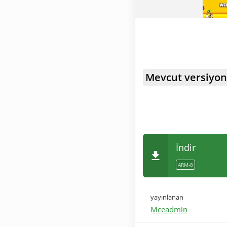
Mevcut versiyon
İndir
ARM-8
yayınlanan
Mceadmin