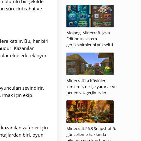
en olumlu bir şekilde
n sürecini rahat ve
Mojang, Minecraft: Java
Edition’ın sistem
e katılır. Bu, her biri
gereksinimlerini yükseltti
nudur. Kazanılan
upalar elde ederek oyun
Minecraft'ta Köylüler:
kimlerdir, ne işe yararlar ve
yuncuları sevindirir.
neden vazgeçilmezler
turmak için ekip
kazanılan zaferler için
Minecraft 26.3 Snapshot 5:
antajlardan biri, oyun
güncelleme hakkında
bilmeniz gereken her şey