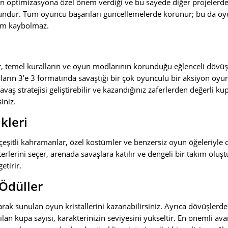
erin optimizasyona özel önem verdiği ve bu sayede diğer projelerd
yundur. Tüm oyuncu başarıları güncellemelerde korunur; bu da oyu
işim kaybolmaz.
 temel kuralların ve oyun modlarının korunduğu eğlenceli dövüşler
ların 3’e 3 formatında savaştığı bir çok oyunculu bir aksiyon oyu
vaş stratejisi geliştirebilir ve kazandığınız zaferlerden değerli k
siniz.
kleri
çeşitli kahramanlar, özel kostümler ve benzersiz oyun öğeleriyle o
rlerini seçer, arenada savaşlara katılır ve dengeli bir takım oluş
etirir.
 Ödüller
rak sunulan oyun kristallerini kazanabilirsiniz. Ayrıca dövüşlerde 
nılan kupa sayısı, karakterinizin seviyesini yükseltir. En önemli av