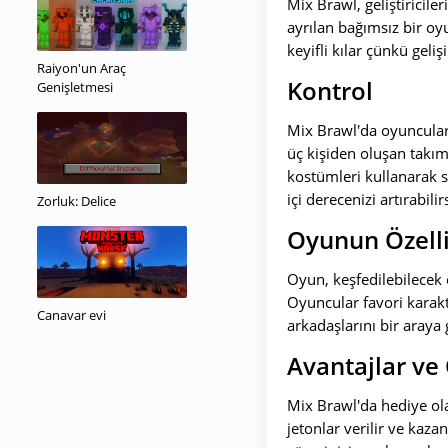
Mix Brawl, geliştiricil
ayrılan bağımsız bir o
keyifli kılar çünkü gel
Raiyon'un Araç
Kontrol
Genişletmesi
Mix Brawl'da oyuncular,
üç kişiden oluşan takım
kostümleri kullanarak sa
içi derecenizi artırabilir
Zorluk: Delice
Oyunun Özelli
Oyun, keşfedilebilecek 
Oyuncular favori karakte
Canavar evi
arkadaşlarını bir araya g
Avantajlar ve
Mix Brawl'da hediye ola
jetonlar verilir ve kaza