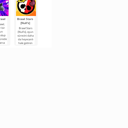
rawl
Brawl Stars
[Null's]
awl,
 bir
Brawl Stars
un
[Null's], oyun
 olup
sürecini daha
sürede
da heyecanlı
arca
hale getiren
unun
ücretsiz
sini
genişletilmiş