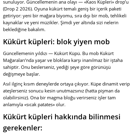
sunuluyor. Güncellemenin ana olayı — «Kaos Küpleri» drop’u
(Drop 2 2026). Oyuna kükürt temalı geniş bir içerik paketi
getiriyor: yeni bir mağara biyomu, sıra dışı bir mob, tehlikeli
kaynaklar ve yeni müzikler. Şimdi yer altında sizi nelerin
beklediğine bakalım.
Kükürt küpleri: blok yiyen mob
Güncellemenin yıldızı — Kükürt Küpü. Bu mob Kükürt
Mağaraları’nda yaşar ve bloklara karşı inanılmaz bir iştaha
sahiptir. Onu beslerseniz, yediği şeye göre görünüşü
değişmeye başlar.
Asıl ilginç kısım deneylerde ortaya çıkıyor. Küpe dinamit verip
ateşlerseniz sonucu kesin unutmazsınız (hatta pişman da
olabilirsiniz). Ona bir magma bloğu verirseniz işler tam
anlamıyla «sıcak patates» olur.
Kükürt küpleri hakkında bilinmesi
gerekenler: