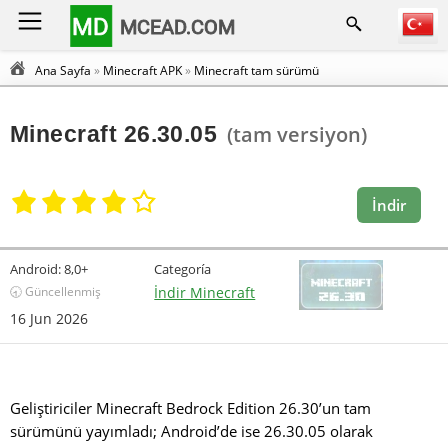
MD
MCEAD.COM
Ana Sayfa
»
Minecraft APK
»
Minecraft tam sürümü
Minecraft 26.30.05
(tam versiyon)
İndir
Android:
8,0+
Categoría
🕣 Güncellenmiş
İndir Minecraft
16 Jun 2026
Geliştiriciler Minecraft Bedrock Edition 26.30’un tam
sürümünü yayımladı; Android’de ise 26.30.05 olarak