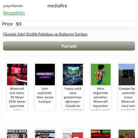
yayınlanan
mediafire
Mceadmin
Price
$0
(Google Ads) Gizlilik Politikası ve Kullanım Şartları
Yorum
Minecraft
İsim
Yapay zekâ
Altın
Creeper’ları
Live özeti:
açıklandı:
oyun
değerinde
arasında
30 Mayıs
Alex oyuna
geliştirmeyi
pikseller:
Linux:
2026 bahar
katılıyor
öğreniyor:
Minecraft
Minecraft
yayınında
Claude’un
hayranları
nasıl tam
neler
yeni sürümü
neden sanal
teşekküllü
gösterildi
Minecraft
bir pelerin
bir
benzeri bir
için 1000
masaüstüne
oyunu ilk
dolar
dönüşüyor
denemede
ödüyor?
üretti