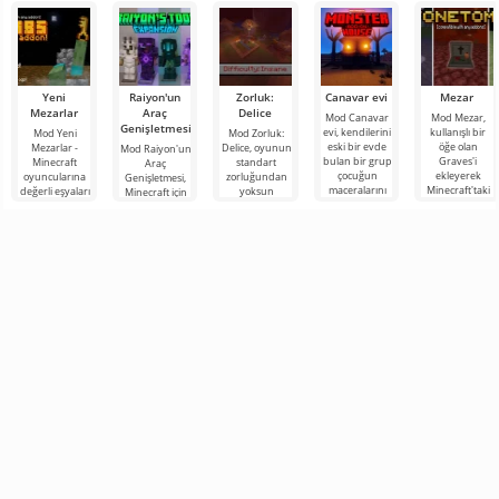
Yeni
Raiyon'un
Zorluk:
Canavar evi
Mezar
Mezarlar
Araç
Delice
Mod Canavar
Mod Mezar,
Genişletmesi
evi, kendilerini
kullanışlı bir
Mod Yeni
Mod Zorluk:
eski bir evde
öğe olan
Mezarlar -
Delice, oyunun
Mod Raiyon'un
bulan bir grup
Graves'i
Minecraft
standart
Araç
çocuğun
ekleyerek
oyuncularına
zorluğundan
Genişletmesi,
maceralarını
Minecraft'taki
değerli eşyaları
yoksun
Minecraft için
anlatan,
maceralarınızı
kişisel bir
Minecraft
çok sayıda
Minecraft
kolaylaştıracak
mezarda
hayranları için
çalışma aracını,
güvenli bir
harika bir
zırhı ve silahı
şekilde