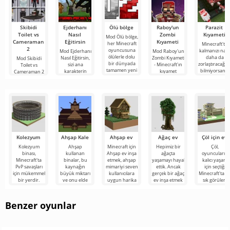
Skibidi
Ejderhanı
Ölü bölge
Raboy'un
Parazit
Toilet vs
Nasıl
Zombi
Kıyameti
Mod Ölü bölge,
Cameraman
Eğitirsin
Kıyameti
her Minecraft
Minecraft'ta
2
oyuncusuna
kalmanızı nası
Mod Ejderhanı
Mod Raboy'un
ölülerle dolu
daha da
Nasıl Eğitirsin,
Zombi Kıyameti
Mod Skibidi
bir dünyada
zorlaştıracağını
sizi ana
- Minecraft'ın
Toilet vs
tamamen yeni
bilmiyorsanız,
karakterin
kıyamet
Cameraman 2
bir hayatta
Mod Parazit
tehlikeli
sonrası
for Minecraft,
kalma
Kıyameti'yu
yaratıkları
dünyasının
katılımcılarını
evcilleştirdiği
atmosferinde,
Skibidi Toilet
Dragon
ürkütücü ve
karakterlerinin
Kolezyum
Ahşap Kale
Ahşap ev
Ağaç ev
Çöl için ev
Kolezyum
Ahşap
Minecraft için
Hepimiz bir
Çöl,
binası,
kullanan
Ahşap ev inşa
ağaçta
oyuncuların
Minecraft'ta
binalar, bu
etmek, ahşap
yaşamayı hayal
kalıcı yaşam
PvP savaşları
kaynağın
mimariyi seven
ettik. Ancak
için seçtiği
için mükemmel
büyük miktarı
kullanıcılara
gerçek bir ağaç
Minecraft'ta e
bir yerdir.
ve onu elde
uygun harika
ev inşa etmek
sık görülen
Kolezyum,
etmenin
bir projedir.
için çok çaba
biyom değildir
yuvarlak bir
kolaylığı
sarf
Ancak seçim
nedeniyle
Benzer oyunlar