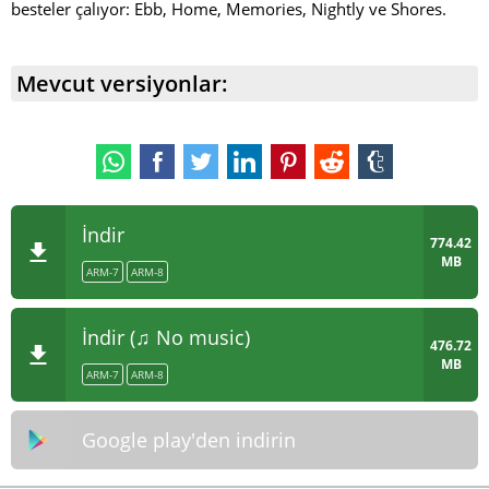
besteler çalıyor: Ebb, Home, Memories, Nightly ve Shores.
Mevcut versiyonlar:
İndir
774.42
MB
ARM-7
ARM-8
İndir (♫ No music)
476.72
MB
ARM-7
ARM-8
Google play'den indirin