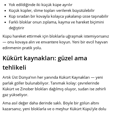
Yok edildiğinde iki küçük küpe ayrılır
Küçük küpler, slime topları verilerek büyütülebilir
Küp sıradan bir kovayla kolayca yakalanıp üsse taşınabilir
Farklı bloklar onun zıplama, kayma ve hareket biçimini
değiştirir
Küpü hareket ettirmek için bloklarla uğraşmak istemiyorsanız
— onu kovaya alın ve envantere koyun. Yeni bir evcil hayvan
edinmenin pratik yolu.
Kükürt kaynakları: güzel ama
tehlikeli
Artık Üst Dünya’nın her yanında Kükürt Kaynakları — yeni
parlak göller bulunabiliyor. Tanımak kolay: çevrelerinde
Kükürt ve Zinober blokları dağılmış oluyor, sudan ise zehirli
gaz yükseliyor.
Ama asıl değer daha derinde saklı. Böyle bir gölün altını
kazarsanız, yeni bloklarla ve o meşhur Kükürt Küpü’yle dolu