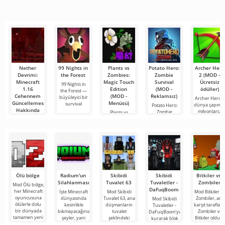
hatta imkansız
olarak öne
şovlarını
buluşmanızı
çıkıyor ve hem
izlemek için en
veya özel bir
mobil
popüler
şeyler
hizmetlerden
bulmanızı
sağlayan
Nether
99 Nights in
Plants vs
Potato Hero:
Archer Hero
Devrimi:
the Forest
Zombies:
Zombie
2 (MOD -
Minecraft
Magic Touch
Survival
Ücretsiz
99 Nights in
1.16
Edition
(MOD -
ödüller)
the Forest —
Cehennem
(MOD -
Reklamsız)
büyüleyici bir
Archer Hero 2
Güncellemesi
Menüsü)
survival
dünya çapınd
Potato Hero:
Hakkında
milyonlarca
Zombie
Plants vs
Bilmeniz
Survival, zombi
Zombies: Magic
Gereken Her
ordularına
Touch Edition,
Şey
bulmaca
Minecraft
dünyası bir kez
daha değişti ve
bu
Ölü bölge
Radium'un
Skibidi
Skibidi
Bitkiler vs.
Silahlanması
Tuvalet 63
Tuvaletler -
Zombiler
Mod Ölü bölge,
DaFuqBoom
her Minecraft
İşte Minecraft
Mod Skibidi
Mod Bitkiler vs
oyuncusuna
dünyasında
Tuvalet 63, ana
Zombiler, ana
Mod Skibidi
ölülerle dolu
kesinlikle
düşmanların
karşıt tarafları
Tuvaletler -
bir dünyada
bıkmayacağınız
tuvalet
Zombiler ve
DaFuqBoom'yu
tamamen yeni
şeyler, yani
şeklindeki
Bitkiler olduğ
kurarak blok
bir hayatta
bunlar kıyamet
garip
popüler oyun
evrenine