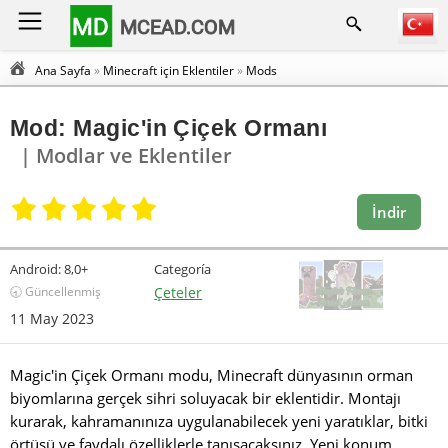
MD
MCEAD.COM
Ana Sayfa
»
Minecraft için Eklentiler
»
Mods
Mod: Magic'in Çiçek Ormanı
| Modlar ve Eklentiler
İndir
Android:
8,0+
Categoría
🕣 Güncellenmiş
Çeteler
11 May 2023
Magic'in Çiçek Ormanı modu, Minecraft dünyasının orman
biyomlarına gerçek sihri soluyacak bir eklentidir. Montajı
kurarak, kahramanınıza uygulanabilecek yeni yaratıklar, bitki
örtüsü ve faydalı özelliklerle tanışacaksınız. Yeni konum