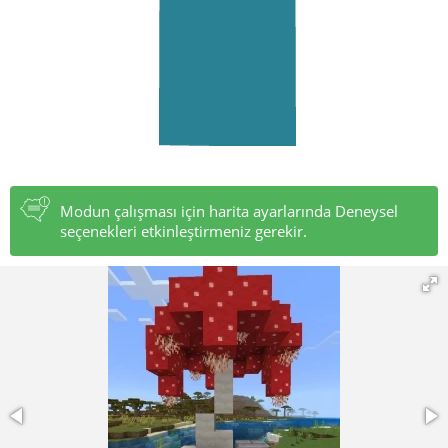
Modun çalışması için harita ayarlarında Deneysel
seçenekleri etkinleştirmeniz gerekir.