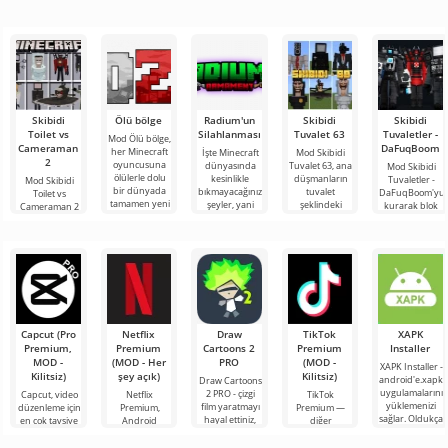
Skibidi
Ölü bölge
Radium'un
Skibidi
Skibidi
Toilet vs
Silahlanması
Tuvalet 63
Tuvaletler -
Mod Ölü bölge,
Cameraman
DaFuqBoom
her Minecraft
İşte Minecraft
Mod Skibidi
2
oyuncusuna
dünyasında
Tuvalet 63, ana
Mod Skibidi
ölülerle dolu
kesinlikle
düşmanların
Tuvaletler -
Mod Skibidi
bir dünyada
bıkmayacağınız
tuvalet
DaFuqBoom'yu
Toilet vs
tamamen yeni
şeyler, yani
şeklindeki
kurarak blok
Cameraman 2
bir hayatta
bunlar kıyamet
garip
evrenine
for Minecraft,
kalma
sonrası
karakterler
tuvaletten
katılımcılarını
temasına
olduğu
çıkan kafalar
Skibidi Toilet
Minecraft için
olan karikatür
karakterlerinin
Capcut (Pro
Netflix
Draw
TikTok
XAPK
Premium,
Premium
Cartoons 2
Premium
Installer
MOD -
(MOD - Her
PRO
(MOD -
XAPK Installer -
Kilitsiz)
şey açık)
Kilitsiz)
android'e.xapk
Draw Cartoons
uygulamalarını
2 PRO - çizgi
Capcut, video
Netflix
TikTok
yüklemenizi
film yaratmayı
düzenleme için
Premium,
Premium —
sağlar. Oldukça
hayal ettiniz,
en çok tavsiye
Android
diğer
basit ve
ancak her şey
edilen
cihazlarda film,
kullanıcılarla
anlaşılır bir
çok zor ve
araçlardan biri
dizi ve TV
çevrimiçi