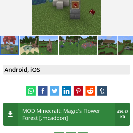
Android, iOS
MOD Minecraft: Magic's Flower
439.12
Forest [.mcaddon]
KB