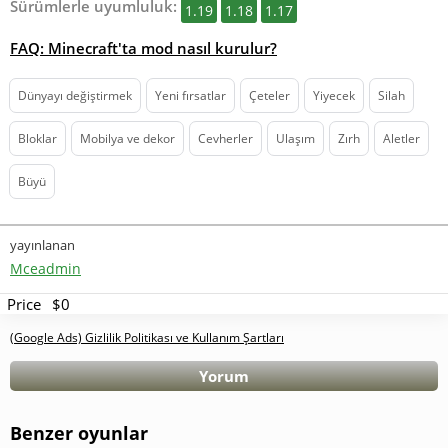
Sürümlerle uyumluluk:
1.19
1.18
1.17
FAQ: Minecraft'ta mod nasıl kurulur?
Dünyayı değiştirmek
Yeni fırsatlar
Çeteler
Yiyecek
Silah
Bloklar
Mobilya ve dekor
Cevherler
Ulaşım
Zırh
Aletler
Büyü
yayınlanan
Mceadmin
Price
$0
(Google Ads) Gizlilik Politikası ve Kullanım Şartları
Yorum
Benzer oyunlar