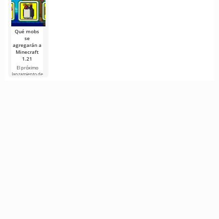
correcciones
desarrolladores
desarrolladores
— es uno de
los
Minecraft Java
Edition sigue
desarrollando
la
Qué mobs
se
agregarán a
Minecraft
1.21
El próximo
lanzamiento de
Minecraft 1.21
continúa
rodeado de
rumores y
nueva
información de