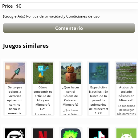
Price
$0
(Google Ads) Política de privacidad y Condiciones de uso
Comentario
Juegos similares
De torpes
Cómo
¿Qué hacer
Expedición
Atajos de
golpes a
conseguir tu
con el
Nautilus: ¡En
teclado
victorias
artículo de
Gólem de
busca de la
básicos en
épicas: mi
Allay en
Cobre en
pesadilla
Minecraft
camino
Minecraft
Minecraft?
submarina
La capacidad
hacia la
1.21
de Minecraft
de navegar
¿Qué hacer
maestría
1.22!
rápidamente y
con el Gólem
Los usuarios
con la lanza
administrar de
de Cobre en
saben que la
¡Hola a todos,
en Minecraft
manera
Minecraft? En
mafia Allay en
buscadores de
efectiva es una
el mundo de
Minecraft 1.21
aventuras!
¡Hola a todos,
cualidad muy
Minecraft
ayuda a
Sinceramente,
experimentadores
importante
siempre está
recolectar
todavía estoy
del mundo