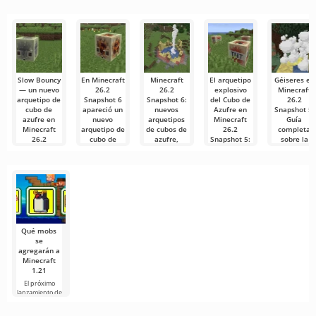
demasiado
para la edición
películas, series
usuarios o
difícil e
de video,
y programas
de
Slow Bouncy
En Minecraft
Minecraft
El arquetipo
Géiseres en
— un nuevo
26.2
26.2
explosivo
Minecraft
arquetipo de
Snapshot 6
Snapshot 6:
del Cubo de
26.2
cubo de
apareció un
nuevos
Azufre en
Snapshot 5:
azufre en
nuevo
arquetipos
Minecraft
Guía
Minecraft
arquetipo de
de cubos de
26.2
completa
26.2
cubo de
azufre,
Snapshot 5:
sobre la
Snapshot 6
azufre: Hot
revisión de
Características
nueva
cuevas de
y
mecánica
En Minecraft
En Minecraft
azufre y
comparación
26.2 Snapshot
26.2 Snapshot
Como
decenas de
con TNT
6, los
6, los
mencionamos
correcciones
desarrolladores
desarrolladores
en nuestro
Como
reciente
mencionamos
Minecraft Java
artículo
en nuestro
Edition sigue
artículo «Cubos
desarrollando
la
Qué mobs
se
agregarán a
Minecraft
1.21
El próximo
lanzamiento de
Minecraft 1.21
continúa