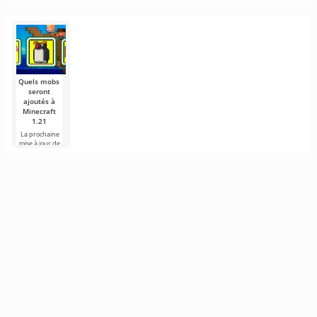
Rockstar
et pourquoi
dans
de briques
atteint les
prépare la
elle est
Minecraft
vides
Manoirs des
sortie de GTA
nécessaire
apparaissaient-
Bois
6,
Bienvenue,
dans
elles dans le
aventuriers et
Le vaste
Minecraft
jeu ?
fans du monde
monde de
cubique !
Minecraft
Les lits
Beaucoup
cache de
explosifs dans
d'entre nous
nombreux
le Nether —
sont habitués
Quels mobs
sont l'une
aux mondes
seront
ajoutés à
Minecraft
1.21
La prochaine
mise à jour de
Minecraft 1.21
continue d'être
entourée de
rumeurs et de
nouvelles