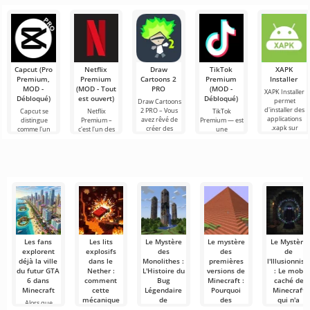
savent que le
Bonjour à tous,
Minecraft
est une
le monde de
mob Allay dans
aventuriers !
compétence
Minecraft, il se
Minecraft 1.21
Honnêtement,
Bonjour à tous,
très
passe toujours
aide à collecter
j'en tremble
expérimentateurs
importante
des objets, et
encore
du monde
dans
qu'il
d'émotion en
cubique !
écrivant ces
Aujourd’hui,
lignes.
j’ai décidé
Capcut (Pro
Netflix
Draw
TikTok
XAPK
d’enfiler ma
Premium,
Premium
Cartoons 2
Premium
Installer
blouse
MOD -
(MOD - Tout
PRO
(MOD -
XAPK Installer
Débloqué)
est ouvert)
Débloqué)
permet
Draw Cartoons
d'installer des
2 PRO – Vous
Capcut se
Netflix
TikTok
applications
avez rêvé de
distingue
Premium –
Premium — est
.xapk sur
créer des
comme l'un
c'est l'un des
une
Android. Un
dessins
des outils les
services les
application qui
menu très
animés, mais
plus
plus
vous permet
simple et
tout cela
recommandés
populaires
de vous
semble trop
pour le
pour regarder
connecter en
montage vidéo,
des films, des
ligne avec
assurant un
séries
d'autres
Les fans
Les lits
Le Mystère
Le mystère
Le Mystère
explorent
explosifs
des
des
de
déjà la ville
dans le
Monolithes :
premières
l'Illusionnist
du futur GTA
Nether :
L'Histoire du
versions de
: Le mob
6 dans
comment
Bug
Minecraft :
caché de
Minecraft
cette
Légendaire
Pourquoi
Minecraft
mécanique
de
des
qui n'a
Alors que
est apparue
Génération
pyramides
jamais