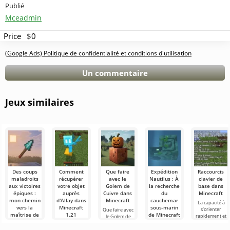
Publié
Mceadmin
Price
$0
(Google Ads) Politique de confidentialité et conditions d'utilisation
Un commentaire
Jeux similaires
Des coups
Comment
Que faire
Expédition
Raccourcis
maladroits
récupérer
avec le
Nautilus : À
clavier de
aux victoires
votre objet
Golem de
la recherche
base dans
épiques :
auprès
Cuivre dans
du
Minecraft
mon chemin
d'Allay dans
Minecraft
cauchemar
La capacité à
vers la
Minecraft
sous-marin
s'orienter
Que faire avec
maîtrise de
1.21
de Minecraft
rapidement et
le Golem de
la lance
1.22 !
à gérer
Cuivre dans
Les utilisateurs
dans
efficacement
Minecraft Dans