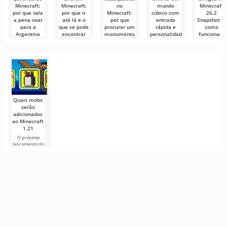
Minecraft:
Minecraft:
no
mundo
Minecraft
por que vale
por que ir
Minecraft:
cúbico com
26.2
a pena voar
até lá e o
por que
entrada
Snapshot 7:
para a
que se pode
procurar um
rápida e
como
Argentina
encontrar
monumento
personalidade
funciona e
oceânico e o
própria
para que
Os fãs de
A cidade do
que é
serve
Minecraft
End — é uma
Kopatel Online
possível
ganharam um
das estruturas
é um jogo
No Minecraft
obter nele
novo motivo
mais
multijogador
26.2 Snapshot
para
de
7 para Java
O templo
Edition,
subaquático
no Minecraft,
também
Quais mobs
serão
adicionados
ao Minecraft
1.21
O próximo
lançamento do
Minecraft 1.21
continua
cercado de
rumores e
novas
informações de