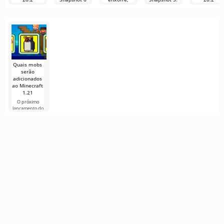
Snapshot 6
revisão das
Características
Snapshot 5
No Minecraft
cavernas de
e
26.2 Snapshot
No Minecraft
Olá,
enxofre e
comparação
6, os
26.2 Snapshot
mineradores 
dezenas de
com TNT
desenvolvedores
6, os
construtores!
correções
desenvolvedores
Os
Como
mencionamos
Minecraft Java
em nosso
Edition
artigo «Cubos
continua a
desenvolver a
Quais mobs
serão
adicionados
ao Minecraft
1.21
O próximo
lançamento do
Minecraft 1.21
continua
cercado de
rumores e
novas
informações de