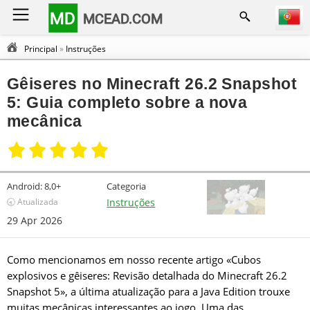
MD
MCEAD.COM
Principal
»
Instruções
Gêiseres no Minecraft 26.2 Snapshot
5: Guia completo sobre a nova
mecânica
Android:
8,0+
Categoria
🕣 Atualizada
Instruções
29 Apr 2026
Como mencionamos em nosso recente artigo «Cubos
explosivos e gêiseres: Revisão detalhada do Minecraft 26.2
Snapshot 5», a última atualização para a Java Edition trouxe
muitas mecânicas interessantes ao jogo. Uma das