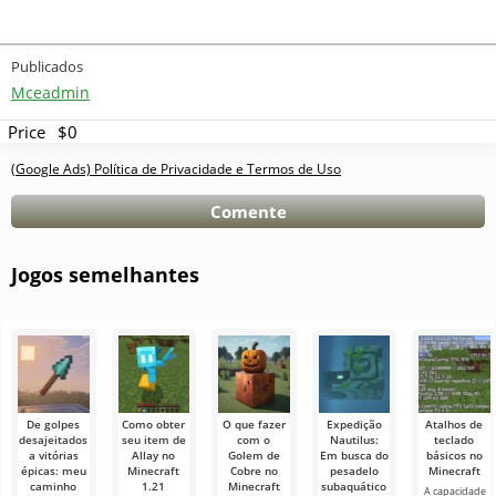
Publicados
Mceadmin
Price
$0
(Google Ads) Política de Privacidade e Termos de Uso
Comente
Jogos semelhantes
De golpes
Como obter
O que fazer
Expedição
Atalhos de
desajeitados
seu item de
com o
Nautilus:
teclado
a vitórias
Allay no
Golem de
Em busca do
básicos no
épicas: meu
Minecraft
Cobre no
pesadelo
Minecraft
caminho
1.21
Minecraft
subaquático
A capacidade