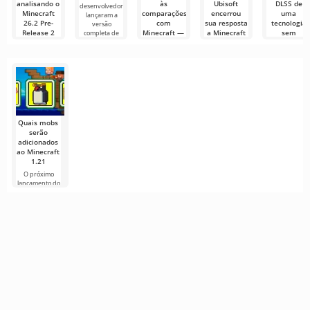
analisando o
às
Ubisoft
DLSS de
desenvolvedores
Minecraft
comparações
encerrou
uma
lançaram a
26.2 Pre-
com
sua resposta
tecnologia
versão
Release 2
Minecraft —
a Minecraft
sem
completa de
onde estão
e Animal
sentido: por
Olá,
as
Crossing
que a
aventureiros,
semelhanças
comunidade
engenheiros
A Ubisoft
e onde
discorda?
de redstone e
interrompeu o
começam as
desenvolvimento
Markus
diferenças
de um
«Notch»
Persson, o
Este é um
criador de
sandbox de
Minecraft,
mundo aberto
Quais mobs
com
serão
construção,
adicionados
ao Minecraft
1.21
O próximo
lançamento do
Minecraft 1.21
continua
cercado de
rumores e
novas
informações de