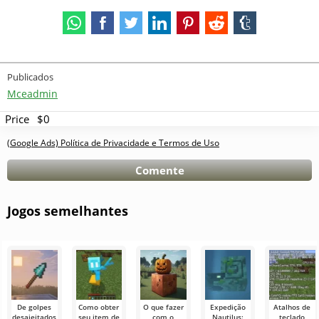
Publicados
Mceadmin
Price
$0
(Google Ads) Política de Privacidade e Termos de Uso
Comente
Jogos semelhantes
De golpes
Como obter
O que fazer
Expedição
Atalhos de
desajeitados
seu item de
com o
Nautilus:
teclado