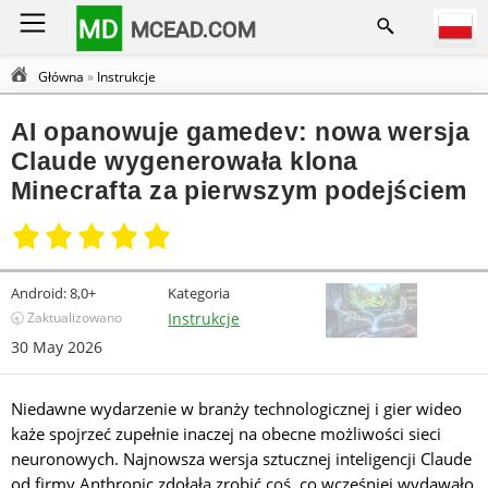
MD
MCEAD.COM
Główna
»
Instrukcje
AI opanowuje gamedev: nowa wersja
Claude wygenerowała klona
Minecrafta za pierwszym podejściem
Android:
8,0+
Kategoria
🕣 Zaktualizowano
Instrukcje
30 May 2026
Niedawne wydarzenie w branży technologicznej i gier wideo
każe spojrzeć zupełnie inaczej na obecne możliwości sieci
neuronowych. Najnowsza wersja sztucznej inteligencji Claude
od firmy Anthropic zdołała zrobić coś, co wcześniej wydawało