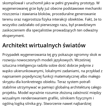
skompilował i uruchomił jako w pełni grywalny prototyp. W
wygenerowanej grze były już obecne podstawowe mechaniki
niszczenia i stawiania bloków, proceduralne generowanie
terenu oraz najprostsza fizyka interakcji obiektów. Fakt, że to
wszystko zadziałało od pierwszego razu, był prawdziwym
zaskoczeniem dla specjalistów prowadzących ten odważny
eksperyment.
Architekt wirtualnych światów
Przypadek wygenerowania tej gry pokazuje ogromny skok w
rozwoju nowoczesnych modeli językowych. Wcześniej
sztuczna inteligencja radziła sobie dość dobrze jedynie z
wąsko ukierunkowanymi, lokalnymi zadaniami, na przykład z
napisaniem pojedynczej funkcji matematycznej albo małego
skryptu dla konkretnego obiektu. Teraz system potrafi
stabilnie utrzymywać w pamięci globalną architekturę całego
projektu. Model wyraźnie rozumie złożoną zależność między
wizualnym renderowaniem grafiki, silnikiem fizycznym i
ogólną logiką silnika gry. Stworzenie nawet najbardziej