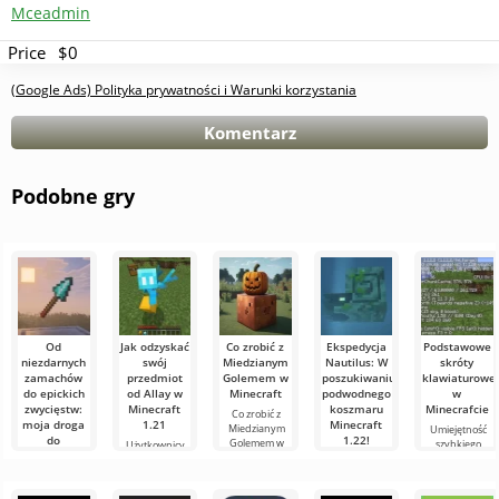
Mceadmin
Price
$0
(Google Ads) Polityka prywatności i Warunki korzystania
Komentarz
Podobne gry
Od
Jak odzyskać
Co zrobić z
Ekspedycja
Podstawowe
niezdarnych
swój
Miedzianym
Nautilus: W
skróty
zamachów
przedmiot
Golemem w
poszukiwaniu
klawiaturowe
do epickich
od Allay w
Minecraft
podwodnego
w
zwycięstw:
Minecraft
koszmaru
Minecrafcie
Co zrobić z
moja droga
1.21
Minecraft
Miedzianym
Umiejętność
do
1.22!
Golemem w
szybkiego
Użytkownicy
mistrzostwa
Minecraft W
orientowania
wiedzą, że mob
Witajcie,
w walce
świecie
się i
Allay w
poszukiwacze
włócznią w
Minecraft
efektywnego
Minecraft 1.21
przygód!