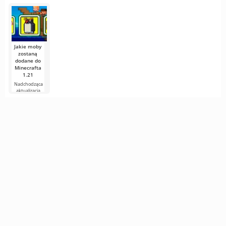
Animal
przygód,
To sandbox z
Markus
Crossing
genialni
otwartym
«Notch»
światem,
Persson,
Ubisoft
budowaniem,
człowiek, któr
zakończył
podarował
prace nad
obiecującym
projektem
Jakie moby
zostaną
dodane do
Minecrafta
1.21
Nadchodząca
aktualizacja
Minecrafta 1.21
wciąż jest pełna
plotek i
nowych
informacji od