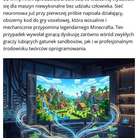
się dla maszyn niewykonalne bez udziału człowieka. Sieć
neuronowa już przy pierwszej próbie napisała działający,
obszerny kod do gry voxelowej, która wizualnie i
mechanicznie przypomina legendarnego Minecrafta. Ten
przypadek wywołał gorącą dyskusję zarówno wśród zwykłych
graczy lubiących gatunek sandboxów, jak i w profesjonalnym
środowisku twórców oprogramowania.