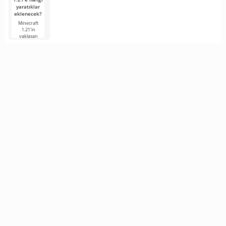
yaratıklar
eklenecek?
Minecraft
1.21'in
yaklaşan
sürümü,
hayranların
ilgisini
korumaya
çalışan
geliştiricilerden
gelen