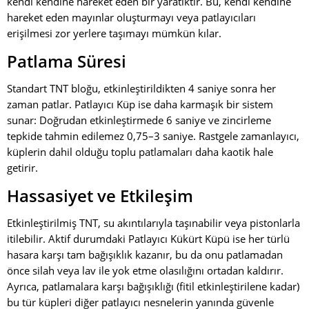
kendi kendine hareket eden bir yaratıktır. Bu, kendi kendine
hareket eden mayınlar oluşturmayı veya patlayıcıları
erişilmesi zor yerlere taşımayı mümkün kılar.
Patlama Süresi
Standart TNT bloğu, etkinleştirildikten 4 saniye sonra her
zaman patlar. Patlayıcı Küp ise daha karmaşık bir sistem
sunar: Doğrudan etkinleştirmede 6 saniye ve zincirleme
tepkide tahmin edilemez 0,75–3 saniye. Rastgele zamanlayıcı,
küplerin dahil olduğu toplu patlamaları daha kaotik hale
getirir.
Hassasiyet ve Etkileşim
Etkinleştirilmiş TNT, su akıntılarıyla taşınabilir veya pistonlarla
itilebilir. Aktif durumdaki Patlayıcı Kükürt Küpü ise her türlü
hasara karşı tam bağışıklık kazanır, bu da onu patlamadan
önce silah veya lav ile yok etme olasılığını ortadan kaldırır.
Ayrıca, patlamalara karşı bağışıklığı (fitil etkinleştirilene kadar)
bu tür küpleri diğer patlayıcı nesnelerin yanında güvenle