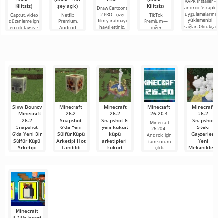
XAPK Installer -
Kilitsiz)
şey açık)
Kilitsiz)
android'e.xapk
Draw Cartoons
uygulamalarını
2 PRO - çizgi
Capcut, video
Netflix
TikTok
yüklemenizi
film yaratmayı
düzenleme için
Premium,
Premium —
sağlar. Oldukça
hayal ettiniz,
en çok tavsiye
Android
diğer
basit ve
ancak her şey
edilen
cihazlarda film,
kullanıcılarla
anlaşılır bir
çok zor ve
araçlardan biri
dizi ve TV
çevrimiçi
hatta imkansız
olarak öne
şovlarını
buluşmanızı
çıkıyor ve hem
izlemek için en
veya özel bir
mobil
popüler
şeyler
hizmetlerden
bulmanızı
sağlayan
Slow Bouncy
Minecraft
Minecraft
Minecraft
Minecraft
— Minecraft
26.2
26.2
26.20.4
26.2
26.2
Snapshot
Snapshot 6:
Snapshot
Minecraft
Snapshot
6'da Yeni
yeni kükürt
5'teki
26.20.4 -
6'da Yeni Bir
Sülfür Küpü
küpü
Gayzerler:
Android için
Sülfür Küpü
Arketipi Hot
arketipleri,
Yeni
tam sürüm
Arketipi
Tanıtıldı
kükürt
Mekaniklere
çıktı.
mağaralarının
Kapsamlı
Minecraft 26.2
Minecraft 26.2
revizyonu ve
Rehber
Snapshot 6'da
Snapshot 6'da
onlarca
geliştiriciler,
geliştiriciler,
Son makalemi
düzeltme
Hot
«Patlayıcı
Küpler ve
Minecraft Java
Gayzerler:
Edition, 26.2
sürümünü
Minecraft
1.21'e hangi