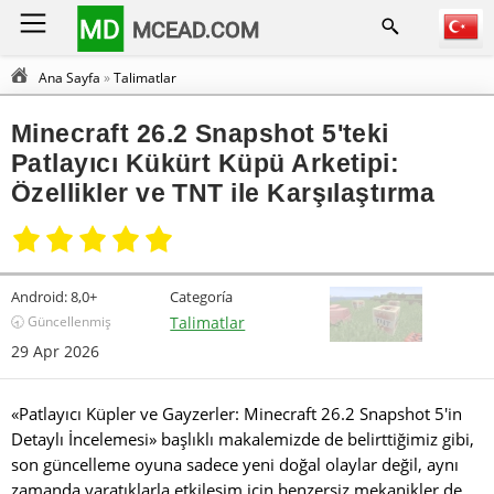
MD
MCEAD.COM
Ana Sayfa
»
Talimatlar
Minecraft 26.2 Snapshot 5'teki
Patlayıcı Kükürt Küpü Arketipi:
Özellikler ve TNT ile Karşılaştırma
Android:
8,0+
Categoría
🕣 Güncellenmiş
Talimatlar
29 Apr 2026
«Patlayıcı Küpler ve Gayzerler: Minecraft 26.2 Snapshot 5'in
Detaylı İncelemesi» başlıklı makalemizde de belirttiğimiz gibi,
son güncelleme oyuna sadece yeni doğal olaylar değil, aynı
zamanda yaratıklarla etkileşim için benzersiz mekanikler de