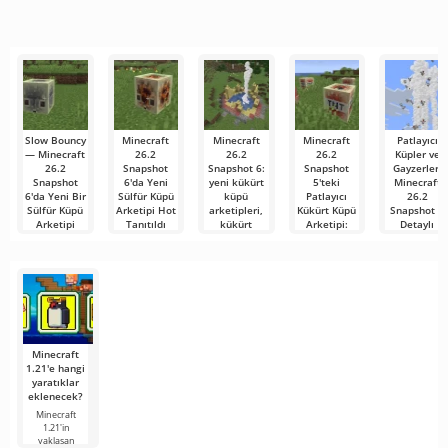
anlaşılır bir
çok zor ve
araçlardan biri
dizi ve TV
çevrimiçi
hatta imkansız
olarak öne
şovlarını
buluşmanızı
çıkıyor ve hem
izlemek için en
veya özel bir
mobil
popüler
şeyler
hizmetlerden
bulmanızı
sağlayan
Slow Bouncy
Minecraft
Minecraft
Minecraft
Patlayıcı
— Minecraft
26.2
26.2
26.2
Küpler ve
26.2
Snapshot
Snapshot 6:
Snapshot
Gayzerler:
Snapshot
6'da Yeni
yeni kükürt
5'teki
Minecraft
6'da Yeni Bir
Sülfür Küpü
küpü
Patlayıcı
26.2
Sülfür Küpü
Arketipi Hot
arketipleri,
Kükürt Küpü
Snapshot 5
Arketipi
Tanıtıldı
kükürt
Arketipi:
Detaylı
mağaralarının
Özellikler ve
İncelemesi
Minecraft 26.2
Minecraft 26.2
revizyonu ve
TNT ile
Snapshot 6'da
Snapshot 6'da
Merhaba
onlarca
Karşılaştırma
geliştiriciler,
geliştiriciler,
madenciler ve
düzeltme
Hot
inşaatçılar!
«Patlayıcı
Mojang
Küpler ve
Minecraft Java
Gayzerler:
Edition, 26.2
Minecraft 26.2
sürümünü
Minecraft
1.21'e hangi
yaratıklar
eklenecek?
Minecraft
1.21'in
yaklaşan