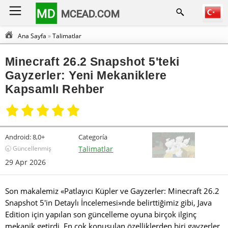
MD
MCEAD.COM
Ana Sayfa
»
Talimatlar
Minecraft 26.2 Snapshot 5'teki
Gayzerler: Yeni Mekaniklere
Kapsamlı Rehber
Android:
8,0+
Categoría
🕣 Güncellenmiş
Talimatlar
29 Apr 2026
Son makalemiz «Patlayıcı Küpler ve Gayzerler: Minecraft 26.2
Snapshot 5'in Detaylı İncelemesi»nde belirttiğimiz gibi, Java
Edition için yapılan son güncelleme oyuna birçok ilginç
mekanik getirdi. En çok konuşulan özelliklerden biri gayzerler