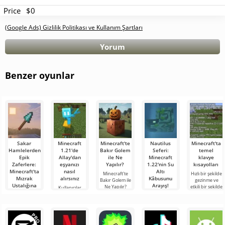
Price
$0
(Google Ads) Gizlilik Politikası ve Kullanım Şartları
Yorum
Benzer oyunlar
Sakar
Minecraft
Minecraft'te
Nautilus
Minecraft'ta
Hamlelerden
1.21'de
Bakır Golem
Seferi:
temel
Epik
Allay'dan
ile Ne
Minecraft
klavye
Zaferlere:
eşyanızı
Yapılır?
1.22'nin Su
kısayolları
Minecraft'ta
nasıl
Altı
Minecraft'te
Hızlı bir şekilde
Mızrak
alırsınız
Kâbusunu
Bakır Golem ile
gezinme ve
Ustalığına
Arayış!
Ne Yapılır?
etkili bir şekilde
Kullanıcılar,
Giden Yolum
Minecraft
yönetme
Minecraft
Merhaba
dünyasında
yeteneği,
1.21'deki Allay
macera
Merhaba,
sürekli bir
oyunda çok
çetesinin eşya
arayanlar!
kübik
şeyler oluyor:
önemli bir
toplamaya
Dürüst olmak
dünyanın
yeni
kalitedir.
yardımcı
gerekirse, bu
deneycileri!