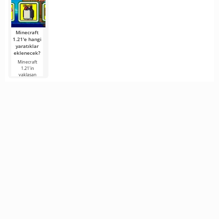
Minecraft
1.21'e hangi
yaratıklar
eklenecek?
Minecraft
1.21'in
yaklaşan
sürümü,
hayranların
ilgisini
korumaya
çalışan
geliştiricilerden
gelen