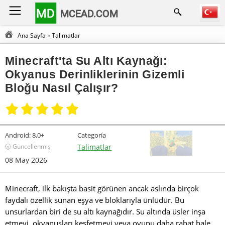
MD
MCEAD.COM
Ana Sayfa
»
Talimatlar
Minecraft'ta Su Altı Kaynağı:
Okyanus Derinliklerinin Gizemli
Bloğu Nasıl Çalışır?
Android:
8,0+
Categoría
🕣 Güncellenmiş
Talimatlar
08 May 2026
Minecraft, ilk bakışta basit görünen ancak aslında birçok
faydalı özellik sunan eşya ve bloklarıyla ünlüdür. Bu
unsurlardan biri de su altı kaynağıdır. Su altında üsler inşa
etmeyi, okyanusları keşfetmeyi veya oyunu daha rahat hale