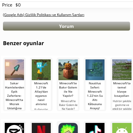
Price
$0
(Google Ads) Gizlilik Politikası ve Kullanım Şartları
Yorum
Benzer oyunlar
Sakar
Minecraft
Minecraft'te
Nautilus
Minecraft'ta
Hamlelerden
1.21'de
Bakır Golem
Seferi:
temel
Epik
Allay'dan
ile Ne
Minecraft
klavye
Zaferlere:
eşyanızı
Yapılır?
1.22'nin Su
kısayolları
Minecraft'ta
nasıl
Altı
Minecraft'te
Hızlı bir şekilde
Mızrak
alırsınız
Kâbusunu
Bakır Golem ile
gezinme ve
Ustalığına
Arayış!
Ne Yapılır?
etkili bir şekilde
Kullanıcılar,
Giden Yolum
Minecraft
yönetme
Minecraft
Merhaba
dünyasında
yeteneği,
1.21'deki Allay
macera
Merhaba,
sürekli bir
oyunda çok
çetesinin eşya
arayanlar!
kübik
şeyler oluyor:
önemli bir
toplamaya
Dürüst olmak
dünyanın
yeni
kalitedir.
yardımcı
gerekirse, bu
deneycileri!
olduğunu ve
satırları