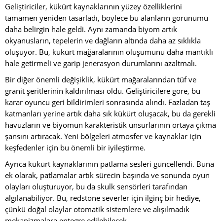
Geliştiriciler, kükürt kaynaklarının yüzey özelliklerini
tamamen yeniden tasarladı, böylece bu alanların görünümü
daha belirgin hale geldi. Aynı zamanda biyom artık
okyanusların, tepelerin ve dağların altında daha az sıklıkla
oluşuyor. Bu, kükürt mağaralarının oluşumunu daha mantıklı
hale getirmeli ve garip jenerasyon durumlarını azaltmalı.
Bir diğer önemli değişiklik, kükürt mağaralarından tüf ve
granit şeritlerinin kaldırılması oldu. Geliştiricilere göre, bu
karar oyuncu geri bildirimleri sonrasında alındı. Fazladan taş
katmanları yerine artık daha sık kükürt oluşacak, bu da gerekli
havuzların ve biyomun karakteristik unsurlarının ortaya çıkma
şansını artıracak. Yeni bölgeleri atmosfer ve kaynaklar için
keşfedenler için bu önemli bir iyileştirme.
Ayrıca kükürt kaynaklarının patlama sesleri güncellendi. Buna
ek olarak, patlamalar artık sürecin başında ve sonunda oyun
olayları oluşturuyor, bu da skulk sensörleri tarafından
algılanabiliyor. Bu, redstone severler için ilginç bir hediye,
çünkü doğal olaylar otomatik sistemlere ve alışılmadık
mekanizmalara entegre edilebilecek.