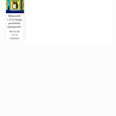
Mojang
Küpler ve
Küpler ve
Gayzerler:
Gayzerler:
Minecraft 26.2
Minecraft
1.21'e hangi
yaratıklar
eklenecek?
Minecraft
1.21'in
yaklaşan
sürümü,
hayranların
ilgisini
korumaya
çalışan
geliştiricilerden
gelen