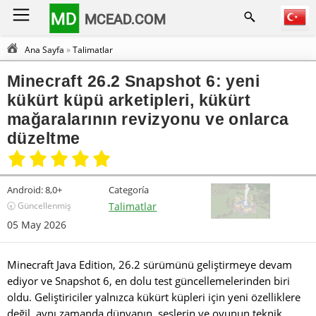
MD
MCEAD.COM
Ana Sayfa
»
Talimatlar
Minecraft 26.2 Snapshot 6: yeni
kükürt küpü arketipleri, kükürt
mağaralarının revizyonu ve onlarca
düzeltme
Android:
8,0+
Categoría
🕣 Güncellenmiş
Talimatlar
05 May 2026
Minecraft Java Edition, 26.2 sürümünü geliştirmeye devam
ediyor ve Snapshot 6, en dolu test güncellemelerinden biri
oldu. Geliştiriciler yalnızca kükürt küpleri için yeni özelliklere
değil, aynı zamanda dünyanın, seslerin ve oyunun teknik