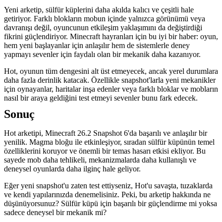
Yeni arketip, sülfür küplerini daha akılda kalıcı ve çeşitli hale
getiriyor. Farklı blokların mobun içinde yalnızca görünümü veya
davranışı değil, oyuncunun etkileşim yaklaşımını da değiştirdiği
fikrini güçlendiriyor. Minecraft hayranları için bu iyi bir haber: oyun,
hem yeni başlayanlar için anlaşılır hem de sistemlerle deney
yapmayı sevenler için faydalı olan bir mekanik daha kazanıyor.
Hot, oyunun tüm dengesini alt üst etmeyecek, ancak yerel durumlara
daha fazla derinlik katacak. Özellikle snapshot'larla yeni mekanikler
için oynayanlar, haritalar inşa edenler veya farklı bloklar ve mobların
nasıl bir araya geldiğini test etmeyi sevenler bunu fark edecek.
Sonuç
Hot arketipi, Minecraft 26.2 Snapshot 6'da başarılı ve anlaşılır bir
yenilik. Magma bloğu ile etkinleşiyor, sıradan sülfür küpünün temel
özelliklerini koruyor ve önemli bir temas hasarı etkisi ekliyor. Bu
sayede mob daha tehlikeli, mekanizmalarda daha kullanışlı ve
deneysel oyunlarda daha ilginç hale geliyor.
Eğer yeni snapshot'u zaten test ettiyseniz, Hot'u savaşta, tuzaklarda
ve kendi yapılarınızda denemelisiniz. Peki, bu arketip hakkında ne
düşünüyorsunuz? Sülfür küpü için başarılı bir güçlendirme mi yoksa
sadece deneysel bir mekanik mi?