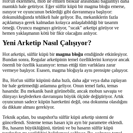
Hot'un eklenmesi, mob ile emilen bloklar arasındaki bağlantıyı daha
mantıklı hale getiriyor. Eğer sülfür küpü bir magma bloğu emerse,
ısınıyor ve oyuncunun beklediği gibi davranmaya başlıyor:
dokunulduğunda tehlikeli hale geliyor. Bu, mekaniklerin fazla
açıklamaya gerek kalmadan kolayca anlaşılabildiği bir tasarım
örneği. Oyuncu magmayı görüyor, "sıcak" arketipi görüyor ve
hemen yaklaşmanın kötü bir fikir olacağını anlıyor.
Yeni Arketip Nasıl Çalışıyor?
Hot arketipi, sülfür küpü bir
magma bloğu
emdiğinde etkinleşiyor.
Bundan sonra, Regular arketipinin temel özelliklerini koruyor ancak
önemli bir özellik kazanıyor: temas ettiği tüm varlıklara zarar
vermeye başlıyor. Esasen, magma bloğuyla aynı prensipte çalışıyor.
Bu, Hot'un sülfür küpünü daha hızlı, daha ağır veya daha zıplayan
bir hale getirmediği anlamına geliyor. Onun temel farkı, temas
hasarıdır. Bu mekanik basit görünebilir, ancak mobun savaşta ve
dünyayı keşfederken davranışını büyük ölçüde değiştiriyor. Artık
oyuncunun sadece küpün hareketini değil, ona dokunma olasılığını
da dikkate alması gerekiyor.
Teknik açıdan, bu snapshot'ta sülfür küpü arketip sistemi de
güncellendi. Sisteme temas hasarı için ayrı bir parametre eklendi.
Bu, hasarın büyüklüğünü, türünü ve bu hasarın sülfür küpü