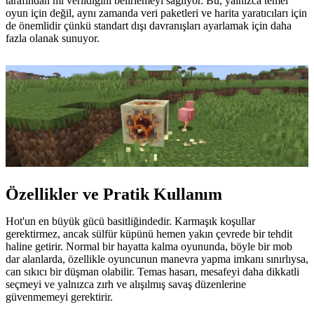
tarafından mı verildiğini belirlemeyi sağlıyor. Bu, yalnızca temel
oyun için değil, aynı zamanda veri paketleri ve harita yaratıcıları için
de önemlidir çünkü standart dışı davranışları ayarlamak için daha
fazla olanak sunuyor.
Özellikler ve Pratik Kullanım
Hot'un en büyük gücü basitliğindedir. Karmaşık koşullar
gerektirmez, ancak sülfür küpünü hemen yakın çevrede bir tehdit
haline getirir. Normal bir hayatta kalma oyununda, böyle bir mob
dar alanlarda, özellikle oyuncunun manevra yapma imkanı sınırlıysa,
can sıkıcı bir düşman olabilir. Temas hasarı, mesafeyi daha dikkatli
seçmeyi ve yalnızca zırh ve alışılmış savaş düzenlerine
güvenmemeyi gerektirir.