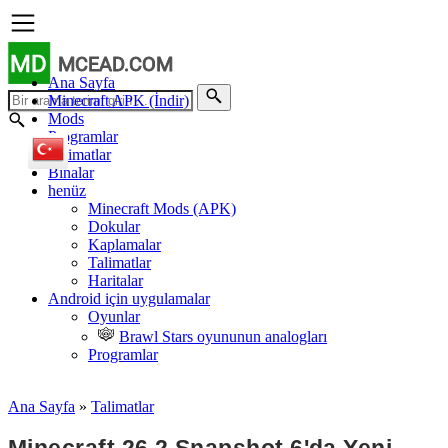
MD
MCEAD.COM
Ana Sayfa
Minecraft APK (İndir)
Mods
Programlar
Talimatlar
Binalar
henüz
Minecraft Mods (APK)
Dokular
Kaplamalar
Talimatlar
Haritalar
Android için uygulamalar
Oyunlar
Brawl Stars oyununun analogları
Programlar
Ana Sayfa
»
Talimatlar