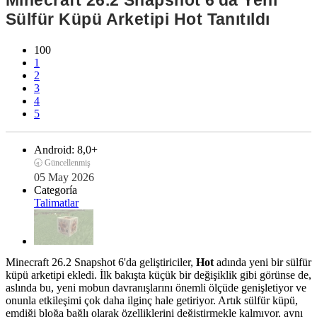
Minecraft 26.2 Snapshot 6'da Yeni
Sülfür Küpü Arketipi Hot Tanıtıldı
100
1
2
3
4
5
Android:
8,0+
🕣 Güncellenmiş
05 May 2026
Categoría
Talimatlar
Minecraft 26.2 Snapshot 6'da geliştiriciler,
Hot
adında yeni bir sülfür
küpü arketipi ekledi. İlk bakışta küçük bir değişiklik gibi görünse de,
aslında bu, yeni mobun davranışlarını önemli ölçüde genişletiyor ve
onunla etkileşimi çok daha ilginç hale getiriyor. Artık sülfür küpü,
emdiği bloğa bağlı olarak özelliklerini değiştirmekle kalmıyor, aynı