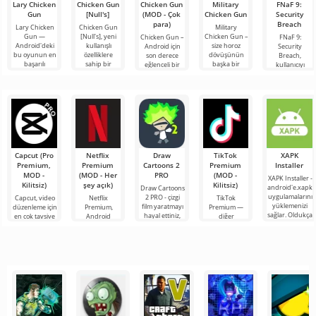
Lary Chicken
Chicken Gun
Chicken Gun
Military
FNaF 9:
Gun
[Null's]
(MOD - Çok
Chicken Gun
Security
para)
Breach
Lary Chicken
Chicken Gun
Military
Gun —
[Null's], yeni
Chicken Gun –
Chicken Gun –
FNaF 9:
Android'deki
kullanışlı
size horoz
Android için
Security
bu oyunun en
özelliklere
dövüşünün
son derece
Breach,
başarılı
sahip bir
başka bir
eğlenceli bir
kullanıcıyı
versiyonlarından
hizmet
çeşidini
nişancı oyunu
konfor
biri olup,
biçiminde
sunuyoruz.
olup, dünya
alanından
oyunculara
oyunun biraz
Oyunun çıkışı
çapında
ensesine kadar
farklı
yeni ve
popülerlik
çıkaran
etkileşimli bir
korku
Capcut (Pro
Netflix
Draw
TikTok
XAPK
Premium,
Premium
Cartoons 2
Premium
Installer
MOD -
(MOD - Her
PRO
(MOD -
XAPK Installer -
Kilitsiz)
şey açık)
Kilitsiz)
android'e.xapk
Draw Cartoons
uygulamalarını
2 PRO - çizgi
Capcut, video
Netflix
TikTok
yüklemenizi
film yaratmayı
düzenleme için
Premium,
Premium —
sağlar. Oldukça
hayal ettiniz,
en çok tavsiye
Android
diğer
basit ve
ancak her şey
edilen
cihazlarda film,
kullanıcılarla
anlaşılır bir
çok zor ve
araçlardan biri
dizi ve TV
çevrimiçi
hatta imkansız
olarak öne
şovlarını
buluşmanızı
çıkıyor ve hem
izlemek için en
veya özel bir
mobil
popüler
şeyler
hizmetlerden
bulmanızı
sağlayan