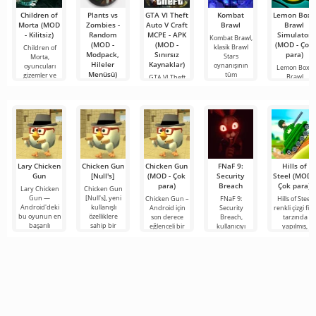
Children of
Plants vs
GTA VI Theft
Kombat
Lemon Box -
Morta (MOD
Zombies -
Auto V Craft
Brawl
Brawl
- Kilitsiz)
Random
MCPE - APK
Simulator
Kombat Brawl,
(MOD -
(MOD -
(MOD - Çok
klasik Brawl
Children of
Modpack,
Sınırsız
para)
Stars
Morta,
Hileler
Kaynaklar)
oynanışının
oyuncuları
Lemon Box -
Menüsü)
tüm
gizemler ve
Brawl
GTA VI Theft
Simulator,
Auto V Craft
Plants vs
Brawl Stars
MCPE - APK,
Zombies -
Minecraft
Random, klasik
versiyonun
tüm
Lary Chicken
Chicken Gun
Chicken Gun
FNaF 9:
Hills of
Gun
[Null's]
(MOD - Çok
Security
Steel (MOD -
para)
Breach
Çok para)
Lary Chicken
Chicken Gun
Gun —
[Null's], yeni
Chicken Gun –
FNaF 9:
Hills of Steel,
Android'deki
kullanışlı
Android için
Security
renkli çizgi fil
bu oyunun en
özelliklere
son derece
Breach,
tarzında
başarılı
sahip bir
eğlenceli bir
kullanıcıyı
yapılmış,
versiyonlarından
hizmet
nişancı oyunu
konfor
Android için
biri olup,
biçiminde
olup, dünya
alanından
tanklarla ilgili
oyunculara
oyunun biraz
çapında
ensesine kadar
eğlenceli bir
farklı
popülerlik
çıkaran
etkileşimli bir
korku