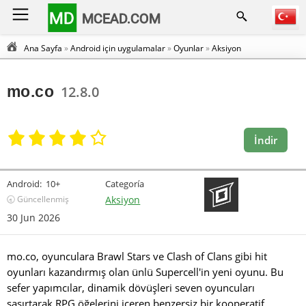
MD
MCEAD.COM
Ana Sayfa
»
Android için uygulamalar
»
Oyunlar
»
Aksiyon
mo.co
12.8.0
İndir
Android:
10+
Categoría
🕣 Güncellenmiş
Aksiyon
30 Jun 2026
mo.co, oyunculara Brawl Stars ve Clash of Clans gibi hit
oyunları kazandırmış olan ünlü Supercell'in yeni oyunu. Bu
sefer yapımcılar, dinamik dövüşleri seven oyuncuları
şaşırtarak RPG öğelerini içeren benzersiz bir kooperatif