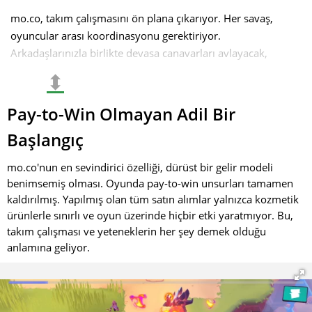
mo.co, takım çalışmasını ön plana çıkarıyor. Her savaş,
oyuncular arası koordinasyonu gerektiriyor.
Arkadaşlarınızla birlikte devasa canavarları avlayacak,
bossları alt edecek ve 10'a 10 dövüşlerde diğer oyuncularla
⬍
dinamik çatışmalara gireceksiniz. Stratejik yetenek seçimi ve
takım rollerini doğru yönetmek, zaferin anahtarı olabilir.
Pay-to-Win Olmayan Adil Bir
Karakterinizi Geliştirin ve Kendi Av
Başlangıç
Tarzınızı Yaratın
mo.co'nun en sevindirici özelliği, dürüst bir gelir modeli
benimsemiş olması. Oyunda pay-to-win unsurları tamamen
Oyunda sürekli kendinizi geliştirme imkanına sahip
kaldırılmış. Yapılmış olan tüm satın alımlar yalnızca kozmetik
olacaksınız. Geniş bir silah, gadget ve pasif yetenek
ürünlerle sınırlı ve oyun üzerinde hiçbir etki yaratmıyor. Bu,
yelpazesi sunuluyor. Bunları yükseltebilir ve farklı
takım çalışması ve yeteneklerin her şey demek olduğu
kombinasyonlarla her savaş için ideal bir yapım
anlamına geliyor.
oluşturabilirsiniz.
Ancak oyun sadece mekanikleriyle değil, tarzıyla da dikkat
çekiyor! Geliştiriciler, oyuncuların sadece kazanmalarını