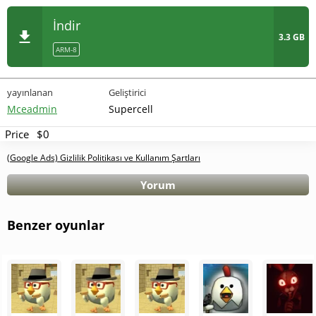
İndir
3.3 GB
ARM-8
yayınlanan
Geliştirici
Mceadmin
Supercell
Price
$0
(Google Ads) Gizlilik Politikası ve Kullanım Şartları
Yorum
Benzer oyunlar