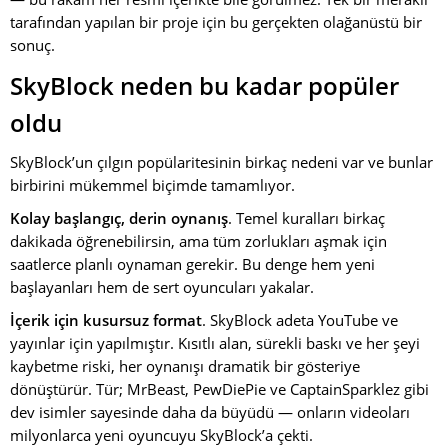
tarafından yapılan bir proje için bu gerçekten olağanüstü bir
sonuç.
SkyBlock neden bu kadar popüler
oldu
SkyBlock’un çılgın popülaritesinin birkaç nedeni var ve bunlar
birbirini mükemmel biçimde tamamlıyor.
Kolay başlangıç, derin oynanış
. Temel kuralları birkaç
dakikada öğrenebilirsin, ama tüm zorlukları aşmak için
saatlerce planlı oynaman gerekir. Bu denge hem yeni
başlayanları hem de sert oyuncuları yakalar.
İçerik için kusursuz format
. SkyBlock adeta YouTube ve
yayınlar için yapılmıştır. Kısıtlı alan, sürekli baskı ve her şeyi
kaybetme riski, her oynanışı dramatik bir gösteriye
dönüştürür. Tür; MrBeast, PewDiePie ve CaptainSparklez gibi
dev isimler sayesinde daha da büyüdü — onların videoları
milyonlarca yeni oyuncuyu SkyBlock’a çekti.