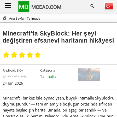
MD
MCEAD.COM
Ana Sayfa
»
Talimatlar
Minecraft’ta SkyBlock: Her şeyi
değiştiren efsanevi haritanın hikâyesi
Android:
8,0+
Categoría
🕣 Güncellenmiş
Talimatlar
24 Jun 2026
Minecraft’ı bir kez bile oynadıysan, büyük ihtimalle SkyBlock’u
duymuşsundur — tam anlamıyla boşluğun ortasında sıfırdan
hayata başladığın harita. Bir ada, bir ağaç, bir sandık — ve
sınırsız olasılık. Sert mi geliyor? Öyle. Ama SkyBlock’u oyunun