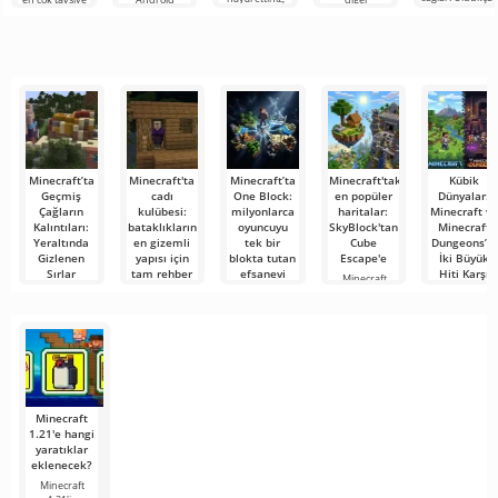
basit ve
ancak her şey
edilen
cihazlarda film,
kullanıcılarla
anlaşılır bir
çok zor ve
araçlardan biri
dizi ve TV
çevrimiçi
hatta imkansız
olarak öne
şovlarını
buluşmanızı
çıkıyor ve hem
izlemek için en
veya özel bir
mobil
popüler
şeyler
hizmetlerden
bulmanızı
sağlayan
Minecraft’ta
Minecraft'ta
Minecraft’ta
Minecraft'taki
Kübik
Geçmiş
cadı
One Block:
en popüler
Dünyalar:
Çağların
kulübesi:
milyonlarca
haritalar:
Minecraft ve
Kalıntıları:
bataklıkların
oyuncuyu
SkyBlock'tan
Minecraft
Yeraltında
en gizemli
tek bir
Cube
Dungeons’ın
Gizlenen
yapısı için
blokta tutan
Escape'e
İki Büyük
Sırlar
tam rehber
efsanevi
Hiti Karşı
Minecraft
haritanın
Karşıya
sadece kaynak
Sıradan bir
Minecraft’ın
hikâyesi
toplama ve ev
çakıl bloğunu
sisli
Ünlü kübik
inşa etme
kazarken
bataklıklarında
evren çoktan
Ayaklarınızın
altından eski
dolaşırken
basit hayatta
altında sonsuz
kalma
boşlukta
süzülen tek
Minecraft
1.21'e hangi
yaratıklar
eklenecek?
Minecraft