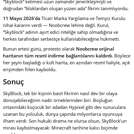
“Skyblock” kelimesi uzun zamandır jenerikleşmişti ve
doğrudan “bloklardan oluşan yüzen ada” fikrini tanımlıyordu.
11 Mayıs 2026’da
Ticari Marka Yargılama ve Temyiz Kurulu
nihai kararını verdi — Noobcrew lehine değil. Kurul,
“Skyblock” adının ayırt edici niteliğe sahip olmadığına ve
herkes tarafından serbestçe kullanılabileceğine hükmetti.
Bunun ertesi günü, protesto olarak
Noobcrew orijinal
haritanın tüm resmî indirme bağlantılarını kaldırdı.
Böylece
her şeyin başladığı o kült harita, en azından resmî haliyle, açık
erişimden fiilen kayboldu.
Sonuç
SkyBlock, tek bir kişinin basit fikrinin nasıl dev bir olaya
dönüşebileceğinin nadir örneklerinden biri. Boşluğun
ortasındaki küçücük bir adadan Hypixel gibi dev sunuculara
uzanan bu yolculuk, dünya çapında milyonlarca oyuncuya
ilham verdi. Son hukuki drama ne olursa olsun, SkyBlock’un
mirası kaybolmayacak: Minecraft tarihine kalıcı biçimde