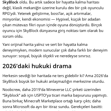
SkyBlock
oldu. Bu artık sadece bir hayatta kalma haritası
değil, klasik mekaniğin üzerine kurulu dev bir çok oyunculu
RPG’ydi. Yetenek geliştirme, boss’lar, açık artırmalar,
minyonlar, kendi ekonomisi — Hypixel, küçük bir adadan
çıkan mütevazı fikri oyun içinde oyuna dönüştürdü. Birçok
oyuncu için SkyBlock dünyasına giriş noktası tam olarak bu
sürüm oldu.
Yani orijinal harita yalnız ve sert bir hayatta kalma
deneyimiyken, modern sunucular çok daha farklı bir deneyim
sunuyor: sosyal, büyük ölçekli ve neredeyse sınırsız.
2026’daki hukuki drama
Herkesin sevdiği bir haritada ne ters gidebilir ki? Ama 2026’da
SkyBlock büyük bir hukuki anlaşmazlığın merkezine oturdu.
Noobcrew, daha 2019’da Mineverse LLC şirketi üzerinden
“Skyblock” adı için USPTO’ya ticari marka başvurusu yapmıştı.
Buna birkaç Minecraft Marketplace ortağı karşı çıktı; daha
sonra Microsoft da ayrı bir itiraz sundu. Gerekçeleri basitti: