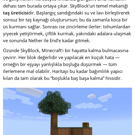
dehası tam burada ortaya çıkar. SkyBlock’un temel mekaniği
taş üreticisi
dir. Başlangıç sandığındaki su ve lavı birleştirerek
sonsuz bir taş kaynağı oluşturursun; bu da zamanla koca bir
üs kurmanı sağlar. Sonrası ise zincirleme ilerler: tohumlardan
yiyecek yetiştirmek, çiftlik kurmak, yakındaki adalara ulaşmak
ve sonunda Nether ile End’e kadar gitmek.
Özünde SkyBlock, Minecraft’ı bir hayatta kalma bulmacasına
çevirir. Her blok değerlidir ve yapılacak en küçük hata —
örneğin bir eşyayı yanlışlıkla boşluğa düşürmek — tüm
ilerlemene mal olabilir. Haritayı bu kadar bağımlılık yapıcı
kılan da tam olarak bu “boşlukla baş başa kalma” hissidir.