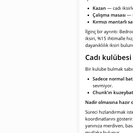
Kazan
— cadı iksirl
Çalışma masası
— s
Kırmızı mantarlı sa
İlginç bir ayrıntı: Bedr
iksiri, %15 ihtimalle hı
dayanıklılık iksiri bul
Cadı kulübesi
Bir kulübe bulmak sabır 
Sadece normal bat
sevmiyor.
Chunk’ın kuzeybat
Nadir olmasına hazır 
Süreci hızlandırmak is
koordinatlarını gösteri
yanınıza merdiven, basa
mutlaka bulunur.