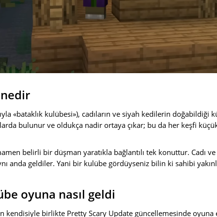
 nedir
yla «bataklık kulübesi»), cadıların ve siyah kedilerin doğabildiği k
arda bulunur ve oldukça nadir ortaya çıkar; bu da her keşfi küçü
men belirli bir düşman yaratıkla bağlantılı tek konuttur. Cadı ve
aynı anda geldiler. Yani bir kulübe gördüyseniz bilin ki sahibi yakı
übe oyuna nasıl geldi
rın kendisiyle birlikte Pretty Scary Update güncellemesinde oyun