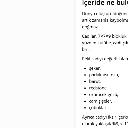
İçeride ne bul
Dünya oluşturulduğunda
artık zamanla kaybolmaz
doğmaz.
Cadılar, 7×7×9 blokluk 
yüzden kulübe,
cadı çif
biri.
Peki cadıyı değerli kıl
şeker,
parlaktaşı tozu,
barut,
redstone,
örümcek gözü,
cam şişeler,
çubuklar.
Ayrıca cadıyı iksir içe
olarak yaklaşık %8,5–11