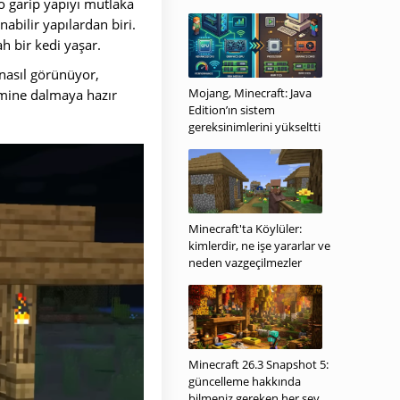
 o garip yapıyı mutlaka
bilir yapılardan biri.
h bir kedi yaşar.
nasıl görünüyor,
Mojang, Minecraft: Java
emine dalmaya hazır
Edition’ın sistem
gereksinimlerini yükseltti
Minecraft'ta Köylüler:
kimlerdir, ne işe yararlar ve
neden vazgeçilmezler
Minecraft 26.3 Snapshot 5:
güncelleme hakkında
bilmeniz gereken her şey