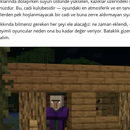
klıklarında dolaşırken suyun üstünde yükselen, kazıklar üzerindeki
üzdür. Bu, cadı kulübesidir — oyundaki en atmosferik ve en tanına
rlerden pek hoşlanmayacak bir cadı ve buna zerre aldırmayan siya
kında bilmeniz gereken her şeyi ele alacağız: ne zaman eklendi, 
yimli oyuncular neden ona bu kadar değer veriyor. Bataklık giz
alım.