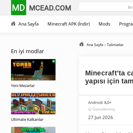
MD
MCEAD.COM
Ana Sayfa
Minecraft APK (İndir)
Mods
Progra
Ana Sayfa
»
Talimatlar
En iyi modlar
Minecraft'ta c
yapısı için ta
Yeni Mezarlar
Android:
8,0+
🕣 Güncellenmiş
27 Jun 2026
Ultimate Kalkanlar