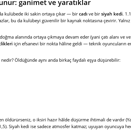
unur: ganimet ve yaratıklar
 kulübede iki sakin ortaya çıkar — bir
cadı
ve bir
siyah kedi
. 1
lar, bu da kulübeyi güvenilir bir kaynak noktasına çevirir. Yalnız 
doğma alanında ortaya çıkmaya devam eder (yani çatı alanı ve ver
tlikleri
için efsanevi bir nokta hâline geldi — teknik oyuncuların e
an nedir? Öldüğünde aynı anda birkaç faydalı eşya düşürebilir:
rken öldürürseniz, o iksiri hazır hâlde düşürme ihtimali de vardır 
,5). Siyah kedi ise sadece atmosfer katmaz; uyuyan oyuncuya hedi