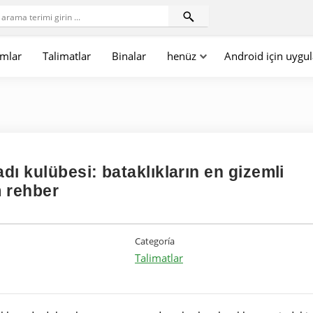
mlar
Talimatlar
Binalar
henüz
Android için uygu
adı kulübesi: bataklıkların en gizemli
m rehber
Categoría
Talimatlar