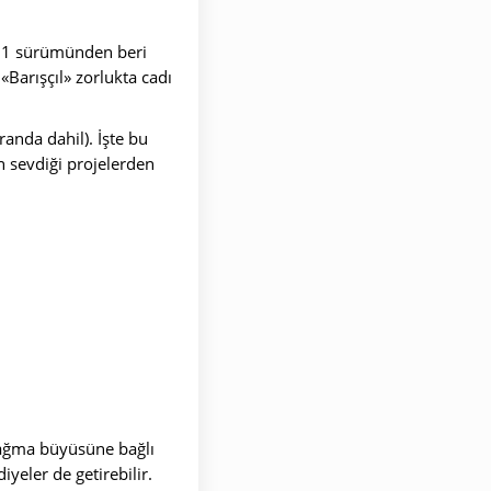
.11 sürümünden beri
«Barışçıl» zorlukta cadı
anda dahil). İşte bu
n sevdiği projelerden
(Yağma büyüsüne bağlı
yeler de getirebilir.