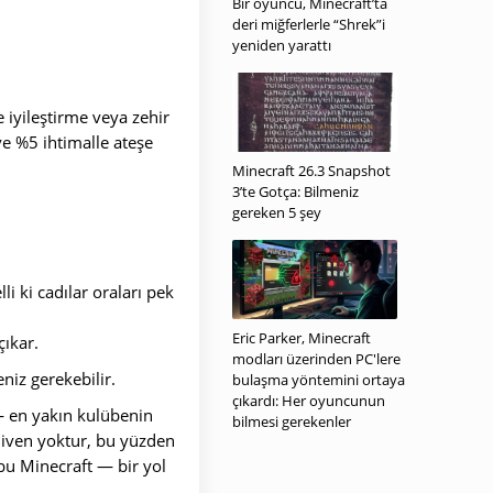
Bir oyuncu, Minecraft’ta
deri miğferlerle “Shrek”i
yeniden yarattı
e iyileştirme veya zehir
 ve %5 ihtimalle ateşe
Minecraft 26.3 Snapshot
3’te Gotça: Bilmeniz
gereken 5 şey
i ki cadılar oraları pek
Eric Parker, Minecraft
ıkar.
modları üzerinden PC'lere
niz gerekebilir.
bulaşma yöntemini ortaya
çıkardı: Her oyuncunun
— en yakın kulübenin
bilmesi gerekenler
rdiven yoktur, bu yüzden
bu Minecraft — bir yol