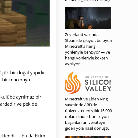
Zeverland yakında
Steam’de çıkıyor: bu oyun
Minecraft’a hangi
yönleriyle benziyor — ve
hangi yönleriyle kökten
ayrılıyor
üçük bir doğal yapıdır.
k bir maceraya
 kulübe ayrılmaz bir
Minecraft ve Elden Ring
nlardadır ve pek de
sayesinde ABD’de
üniversiteden yıllık 15.000
dolara kadar burs: oyun
başarıları üniversiteye
giden yola nasıl dönüştü
a eklendi — bu da Ekim