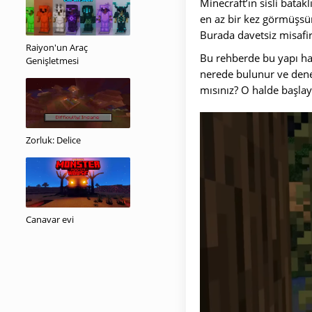
Minecraft’ın sisli bata
en az bir kez görmüşsün
Burada davetsiz misafi
Raiyon'un Araç
Bu rehberde bu yapı hak
Genişletmesi
nerede bulunur ve dene
mısınız? O halde başlay
Zorluk: Delice
Canavar evi