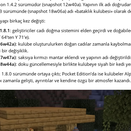
tion 1.4.2 sürümüdür (snapshot 12w40a). Yapının ilk adı doğrudan
13 sürümünde (snapshot 18w06a) adı «bataklık kulübesi» olarak değ
yapı birkaç kez değişti:
1.8.1
: geliştiriciler cadı doğma sistemini elden geçirdi ve doğabil
Y 64’ten Y 71’e).
(16w42a)
: kulübe oluşturulurken doğan cadılar zamanla kaybolmam
bir değişiklik.
(17w47a)
: saksıya kırmızı mantar eklendi ve yapının adı değiştirildi
(18w44a)
: doku güncellemesiyle birlikte kulübeye siyah bir kedi yer
i 1.8.0 sürümünde ortaya çıktı; Pocket Edition’da ise kulübeler 
ı zamanla gelişti, ayrıntılar ve kendine özgü bir atmosfer kazandı.