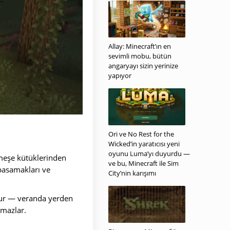
Allay: Minecraft’ın en
sevimli mobu, bütün
angaryayı sizin yerinize
yapıyor
Ori ve No Rest for the
Wicked’in yaratıcısı yeni
oyunu Luma’yı duyurdu —
 meşe kütüklerinden
ve bu, Minecraft ile Sim
 basamakları ve
City’nin karışımı
tur — veranda yerden
amazlar.