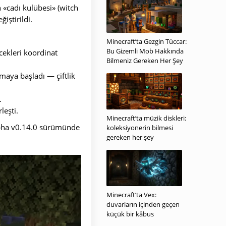
 «cadı kulübesi» (witch
iştirildi.
Minecraft’ta Gezgin Tüccar:
Bu Gizemli Mob Hakkında
ecekleri koordinat
Bilmeniz Gereken Her Şey
aya başladı — çiftlik
.
leşti.
Minecraft’ta müzik diskleri:
Alpha v0.14.0 sürümünde
koleksiyonerin bilmesi
gereken her şey
Minecraft’ta Vex:
duvarların içinden geçen
küçük bir kâbus