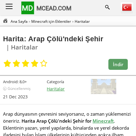
MD
MCEAD.COM
Ana Sayfa
»
Minecraft için Eklentiler
»
Haritalar
Harita: Arap Çölü'ndeki Şehir
| Haritalar
İndir
Android:
8,0+
Categoría
🕣 Güncellenmiş
Haritalar
21 Dec 2023
Arap dünyasının çevresini seviyorsanız, o zaman yüklemenizi
öneririz.
Harita Arap Çölü'ndeki Şehir for
Minecraft
.
Eklentinin yazarı, yerel yapılarda, binalarda ve yerel dekorda
ifadesini bulan İslam ülkelerinin kültüründen açıkça ilham