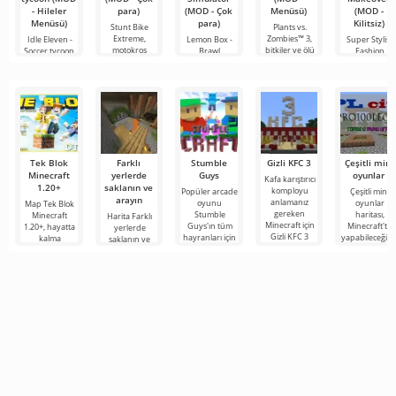
- Hileler
para)
(MOD - Çok
Menüsü)
(MOD -
Menüsü)
para)
Kilitsiz)
Stunt Bike
Plants vs.
Extreme,
Zombies™ 3,
Idle Eleven -
Lemon Box -
Super Stylist
motokros
bitkiler ve ölü
Soccer tycoon,
Brawl
Fashion
türünde
insanlar
sizi bir futbol
Simulator,
Makeover,
Android için
Brawl Stars
güzel giyinmey
Tek Blok
Farklı
Stumble
Gizli KFC 3
Çeşitli mini
Minecraft
yerlerde
Guys
oyunlar
Kafa karıştırıcı
1.20+
saklanın ve
komployu
Popüler arcade
Çeşitli mini
arayın
anlamanız
oyunu
oyunlar
Map Tek Blok
gereken
Stumble
haritası,
Minecraft
Harita Farklı
Minecraft için
Guys'ın tüm
Minecraft'ta
1.20+, hayatta
yerlerde
Gizli KFC 3
hayranları için
yapabileceğini
kalma
saklanın ve
haritası: Albay
aynı isimli
ilginç
türünden en
arayın,
Sanders'ın
haritayı en
eğlencelerin
özenli ve
Minecraft için
heyecan verici
tam bir
amaca yönelik
oldukça ilginç
Minecraft
bir haritadır ve