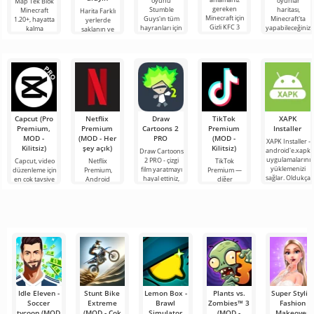
oyunu
oyunlar
Map Tek Blok
gereken
Stumble
haritası,
Minecraft
Harita Farklı
Minecraft için
Guys'ın tüm
Minecraft'ta
1.20+, hayatta
yerlerde
Gizli KFC 3
hayranları için
yapabileceğiniz
kalma
saklanın ve
haritası: Albay
aynı isimli
ilginç
türünden en
arayın,
Sanders'ın
haritayı en
eğlencelerin
özenli ve
Minecraft için
heyecan verici
tam bir
amaca yönelik
oldukça ilginç
Minecraft
bir haritadır ve
Capcut (Pro
Netflix
Draw
TikTok
XAPK
Premium,
Premium
Cartoons 2
Premium
Installer
MOD -
(MOD - Her
PRO
(MOD -
XAPK Installer -
Kilitsiz)
şey açık)
Kilitsiz)
android'e.xapk
Draw Cartoons
uygulamalarını
2 PRO - çizgi
Capcut, video
Netflix
TikTok
yüklemenizi
film yaratmayı
düzenleme için
Premium,
Premium —
sağlar. Oldukça
hayal ettiniz,
en çok tavsiye
Android
diğer
basit ve
ancak her şey
edilen
cihazlarda film,
kullanıcılarla
anlaşılır bir
çok zor ve
araçlardan biri
dizi ve TV
çevrimiçi
hatta imkansız
olarak öne
şovlarını
buluşmanızı
çıkıyor ve hem
izlemek için en
veya özel bir
mobil
popüler
şeyler
hizmetlerden
bulmanızı
sağlayan
Idle Eleven -
Stunt Bike
Lemon Box -
Plants vs.
Super Stylist
Soccer
Extreme
Brawl
Zombies™ 3
Fashion
tycoon (MOD
(MOD - Çok
Simulator
(MOD -
Makeover