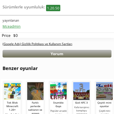
Sürümlerle uyumluluk:
1.20.50
yayınlanan
Mceadmin
Price
$0
(Google Ads) Gizlilik Politikası ve Kullanım Şartları
Yorum
Benzer oyunlar
Tek Blok
Farklı
Stumble
Gizli KFC 3
Çeşitli mini
Minecraft
yerlerde
Guys
oyunlar
Kafa karıştırıcı
1.20+
saklanın ve
komployu
Popüler arcade
Çeşitli mini
arayın
anlamanız