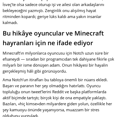
İsveç’te olsa sadece oturup işi ve ailesi olan arkadaşlarını
bekleyeceğini yazmıştı. Zenginlik onu alışılmış hayat
ritminden kopardı; geriye lüks kaldı ama yakın insanlar
kalmadı.
Bu hikâye oyuncular ve Minecraft
hayranları için ne ifade ediyor
Minecraft’ın milyonlarca oyuncusu için Notch uzun süre bir
efsaneydi — sıradan bir programcıdan tek dahiyane fikirle çok
milyarlı bir isme dönüşen adam. Onun hikâyesi bir hayalin
gerçekleşmiş hâli gibi görünüyordu.
Ama Notch’un itirafları bu tabloya önemli bir nüans ekledi.
Başarı ve paranın her şey olmadığını hatırlattı. Oyuncu
topluluğu onun tweet’lerini Reddit ve başka platformlarda
aktif biçimde tartıştı; birçok kişi de ona empatiyle yaklaştı.
Bazıları, «hiç kimse»den milyardere giden yolun, özellikle her
şey kamuoyu önünde yaşanıyorsa, muazzam bir stres
olduğunu vurguladı.