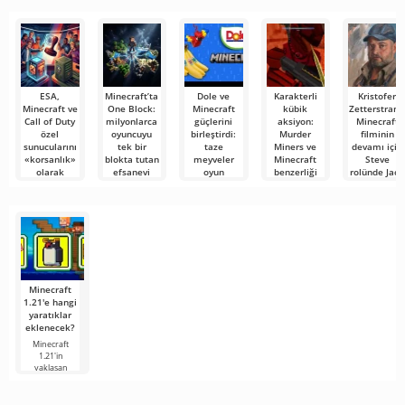
mobil
popüler
şeyler
hizmetlerden
bulmanızı
sağlayan
ESA,
Minecraft’ta
Dole ve
Karakterli
Kristofer
Minecraft ve
One Block:
Minecraft
kübik
Zetterstrand
Call of Duty
milyonlarca
güçlerini
aksiyon:
Minecraft
özel
oyuncuyu
birleştirdi:
Murder
filminin
sunucularını
tek bir
taze
Miners ve
devamı için
«korsanlık»
blokta tutan
meyveler
Minecraft
Steve
olarak
efsanevi
oyun
benzerliği
rolünde Jack
nitelendirdi:
haritanın
markası
hakkında
Black'i
neler
hikâyesi
kazanıyor
bilmeniz
resmetti
oluyor?
gerekenler
Ayaklarınızın
Dünyanın en
Minecraft filmi
altında sonsuz
büyük taze
devamı,
Bir düşünün:
Murder
boşlukta
meyve ve
etkileyici ve
Yıllardır
Miners, tanıdık
süzülen tek
sebze
sembolik
sevdiğiniz
kübik grafikleri
Minecraft
nedeniyle
Minecraft
1.21'e hangi
yaratıklar
eklenecek?
Minecraft
1.21'in
yaklaşan
sürümü,
hayranların
ilgisini