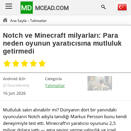
MD
MCEAD.COM
Ana Sayfa
»
Talimatlar
Notch ve Minecraft milyarları: Para
neden oyunun yaratıcısına mutluluk
getirmedi
Android:
8,0+
Categoría
🕣 Güncellenmiş
Talimatlar
16 Jun 2026
Mutluluk satın alınabilir mi? Dünyanın dört bir yanındaki
oyuncuların Notch adıyla tanıdığı Markus Persson bunu kendi
deneyimiyle test etti. Minecraft’ın yaratıcısı oyununu 2,5
milyar dolara sattı — ama sevinç yerine yalnızlık ve içsel