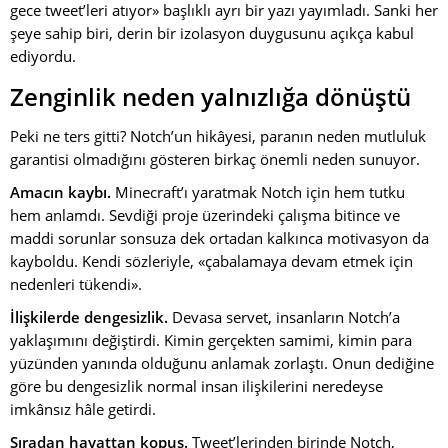
gece tweet’leri atıyor» başlıklı ayrı bir yazı yayımladı. Sanki her
şeye sahip biri, derin bir izolasyon duygusunu açıkça kabul
ediyordu.
Zenginlik neden yalnızlığa dönüştü
Peki ne ters gitti? Notch’un hikâyesi, paranın neden mutluluk
garantisi olmadığını gösteren birkaç önemli neden sunuyor.
Amacın kaybı.
Minecraft’ı yaratmak Notch için hem tutku
hem anlamdı. Sevdiği proje üzerindeki çalışma bitince ve
maddi sorunlar sonsuza dek ortadan kalkınca motivasyon da
kayboldu. Kendi sözleriyle, «çabalamaya devam etmek için
nedenleri tükendi».
İlişkilerde dengesizlik.
Devasa servet, insanların Notch’a
yaklaşımını değiştirdi. Kimin gerçekten samimi, kimin para
yüzünden yanında olduğunu anlamak zorlaştı. Onun dediğine
göre bu dengesizlik normal insan ilişkilerini neredeyse
imkânsız hâle getirdi.
Sıradan hayattan kopuş.
Tweet’lerinden birinde Notch,