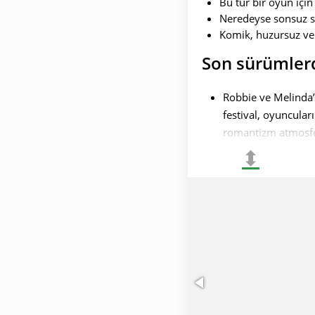
Bu tür bir oyun için 
Neredeyse sonsuz sa
Komik, huzursuz ve 
Son sürümler
Robbie ve Melinda’n
festival, oyuncular
romantizm atmosfer
⬍
Yeni etkinlikler. 
dekorasyonlar getir
Zanaat ve iç tasarım
ekleyerek oyun düny
yaratma konusunda 