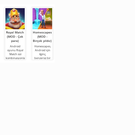
rutinden ve
katı
Royal Match
Homescapes
Gacha
Robbery Bob
MONOPOLY
(MOD - Çok
(MOD -
Nymph
(MOD - Çok
GO!
para)
Birçok yıldız)
(MOD - Çok
para)
MONOPOLY
para)
GO!, Android
Android
Homescapes,
Robbery Bob,
için efsanevi
oyunu Royal
Android için
el becerisi ve
Gacha Nymph,
masa
Match sizi
ilginç,
gelişmişlik
anime tarzında
oyununun size
kombinasyonların
benzersiz bir
göstermeniz
yapılmış
birçok olumlu
ve
üçlü eşleştirme
gereken
sıradan bir
duygu verecek
bulmacaların
oyunudur.
Android için
oyundur.
çevrimiçi bir
büyüleyici
Amaç, büyük
çok eğlenceli
Oyuncunun
dünyasına
bir aile
bir oyundur.
büyük bir
davet ediyor.
sanal dünyada