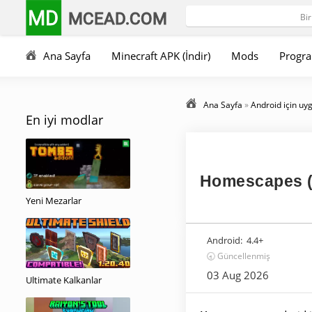
MD
MCEAD.COM
Ana Sayfa
Minecraft APK (İndir)
Mods
Progra
Ana Sayfa
»
Android için uy
En iyi modlar
Homescapes (M
Yeni Mezarlar
Android:
4.4+
🕣 Güncellenmiş
03 Aug 2026
Ultimate Kalkanlar