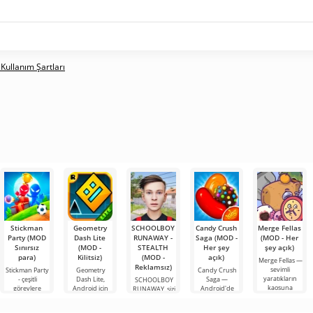
 Kullanım Şartları
Stickman
Geometry
SCHOOLBOY
Candy Crush
Merge Fellas
Party (MOD
Dash Lite
RUNAWAY -
Saga (MOD -
(MOD - Her
Sınırsız
(MOD -
STEALTH
Her şey
şey açık)
para)
Kilitsiz)
(MOD -
açık)
Merge Fellas —
Reklamsız)
sevimli
Stickman Party
Geometry
Candy Crush
yaratıkların
- çeşitli
Dash Lite,
Saga —
SCHOOLBOY
kaosuna
görevlere
Android için
Android'de
RUNAWAY, sizi
liderlik ettiğiniz,
sahip, çok basit
bir 2D platform
eşleştirme
sıradan
birleşme
ama heyecan
oyunudur.
üçlüsü türünü
rutinden ve