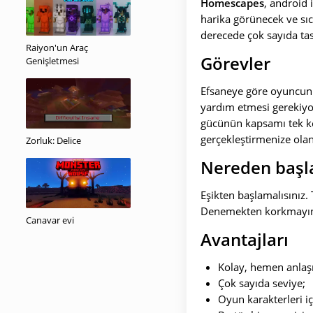
Homescapes
, android 
harika görünecek ve sıc
derecede çok sayıda tas
Raiyon'un Araç
Görevler
Genişletmesi
Efsaneye göre oyuncun
yardım etmesi gerekiyo
gücünün kapsamı tek kel
gerçekleştirmenize olan
Zorluk: Delice
Nereden başl
Eşikten başlamalısınız.
Denemekten korkmayın. E
Canavar evi
Avantajları
Kolay, hemen anlaşı
Çok sayıda seviye;
Oyun karakterleri i