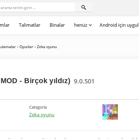
mlar
Talimatlar
Binalar
henüz
Android için uygu
gulamalar
»
Oyunlar
»
Zeka oyunu
OD - Birçok yıldız)
9.0.501
Categoría
Zeka oyunu