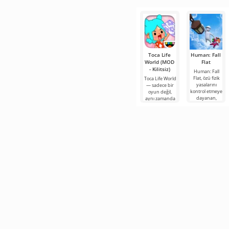
parçası
Minecraft,
kübik dünyayı
inanılmaz
derecede
Toca Life
Human: Fall
World (MOD
Flat
- Kilitsiz)
Human: Fall
Flat, özü fizik
Toca Life World
yasalarını
— sadece bir
kontrol etmeye
oyun değil,
dayanan,
aynı zamanda
Android için
kendi
çok eğlenceli ve
kurallarınıza
göre yaşayan
bir cep