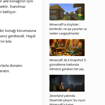
r aile konağının içini
ektir. İnanılmaz
i bekliyor.
Minecraft'ta Köylüler:
kimlerdir, ne işe yararlar ve
bir konağı korumasına
neden vazgeçilmezler
manız gerekecek. Hayal
ni bile
Minecraft 26.3 Snapshot 5:
güncelleme hakkında
rlarla donatın.
bilmeniz gereken her şey
aratın.
Zeverland yakında
Steam’de çıkıyor: bu oyun
Minecraft’a hangi