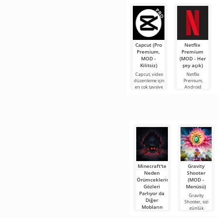
göre yaşayan
bir cep
Capcut (Pro
Netflix
Premium,
Premium
MOD -
(MOD - Her
Kilitsiz)
şey açık)
Capcut, video
Netflix
düzenleme için
Premium,
en çok tavsiye
Android
edilen
cihazlarda film,
araçlardan biri
dizi ve TV
olarak öne
şovlarını
çıkıyor ve hem
izlemek için en
mobil
popüler
hizmetlerden
Minecraft'te
Gravity
Neden
Shooter
Örümceklerin
(MOD -
Gözleri
Menüsü)
Parlıyor da
Gravity
Diğer
Shooter, sizi
Mobların
günlük
Parlamıyor?
yaşamın bir