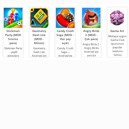
alışılmış bir
of Mayhem,
Zombies -
oyun,
oyuncuları
Random, klasik
sevilen
versiyonun
tüm
Stickman
Geometry
Candy Crush
Angry Birds
Gacha Art
Party (MOD
Dash Lite
Saga (MOD -
2 (MOD -
Modaya uygun
Sınırsız
(MOD -
Her şey
Çok para)
Gacha Club
para)
Kilitsiz)
açık)
oyununun
Angry Birds 2 -
popüler
Angry Birds,
Stickman Party
Geometry
Candy Crush
modunu
Android için
- çeşitli
Dash Lite,
Saga —
henüz
yeni bir
görevlere
Android için
Android'de
tanımadıysanız,
patlayıcı
sahip, çok basit
bir 2D platform
eşleştirme
şimdi bunu
macerayla geri
ama heyecan
oyunudur.
üçlüsü türünü
yapmanın tam
döndü.
verici olay
Burada kare
milyonlarca
Kullanıcı
örgülerine
olarak temsil
oyuncu için
sahip,
edilen bir
heyecan verici
bir