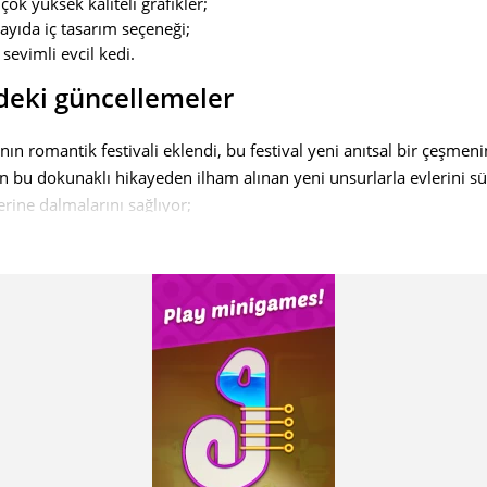
çok yüksek kaliteli grafikler;
yıda iç tasarım seçeneği;
sevimli evcil kedi.
deki güncellemeler
ın romantik festivali eklendi, bu festival yeni anıtsal bir çeşmenin
ın bu dokunaklı hikayeden ilham alınan yeni unsurlarla evlerini s
ine dalmalarını sağlıyor;
Başarılı bir şekilde tamamlanmaları, oyunun diğer modlarında elde
iyor;
ın geliştirilmesi için yeni fırsatlar. Yeni konumlar, keşif ve süsle
asının ufuklarını genişletiyor. Bu, oyunculara benzersiz ve kişis
daha fazla özgürlük sağlar.