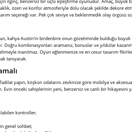
için ilginç, benzersiz bir üçlü eşleştirme oyunudur. Amaç, büyük bi
aklık, özen ve konfor atmosferiyle dolu olacak şekilde dekore etm
arım seçeneği var. Pek çok seviye ve beklenmedik olay örgüsü siz
un, kahya Austin'in birdenbire onun gözetiminde bulduğu büyük 
r. Doğru kombinasyonları aramanız, bonuslar ve yıldızlar kazan
imeyle inanılmaz. Oyun eğlenmenize ve en cesur tasarım fikirleri
ak tanıyacak.
amalı
 Tadilat yapın, köşkün odalarını zevkinize göre mobilya ve aksesua
vin önceki sahiplerinin yeni, benzersiz ve canlı bir hikayesini y
labilen kontroller;
çin genel sohbet;