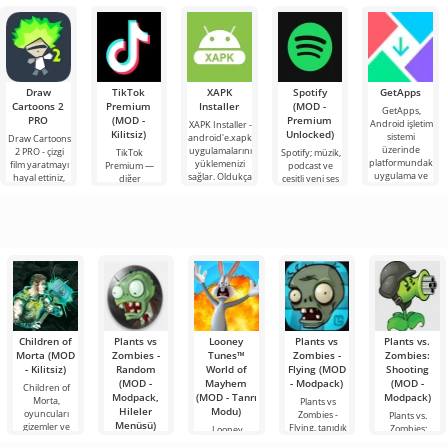
mekaniğine
verici olay
Burada kare
milyonlarca
katı
dayalı
örgülerine
olarak temsil
oyuncu için
öğretmenlerden
sahip,
edilen bir
heyecan verici
kaçmaya karar
bir
veren cesur bir
Draw
TikTok
XAPK
Spotify
GetApps
Cartoons 2
Premium
Installer
(MOD -
GetApps,
PRO
(MOD -
Premium
Android işletim
XAPK Installer -
Kilitsiz)
Unlocked)
sistemi
android'e.xapk
Draw Cartoons
üzerinde
uygulamalarını
2 PRO - çizgi
TikTok
Spotify; müzik,
platformundaki
yüklemenizi
film yaratmayı
Premium —
podcast ve
uygulama ve
sağlar. Oldukça
hayal ettiniz,
diğer
çeşitli yeni ses
oyunlardaki en
basit ve
ancak her şey
kullanıcılarla
türlerini
son yeniliklere
anlaşılır bir
çok zor ve
çevrimiçi
dinlemek için
hatta imkansız
buluşmanızı
önde gelen
veya özel bir
Android
şeyler
araçlarından
bulmanızı
sağlayan
Children of
Plants vs
Looney
Plants vs
Plants vs.
Morta (MOD
Zombies -
Tunes™
Zombies -
Zombies:
- Kilitsiz)
Random
World of
Flying (MOD
Shooting
(MOD -
Mayhem
- Modpack)
(MOD -
Children of
Modpack,
(MOD - Tanrı
Modpack)
Morta,
Plants vs
Hileler
Modu)
oyuncuları
Zombies -
Plants vs.
Menüsü)
gizemler ve
Flying, tanıdık
Zombies:
Looney
bir tür olan
Shooting,
Tunes™ World
Plants vs