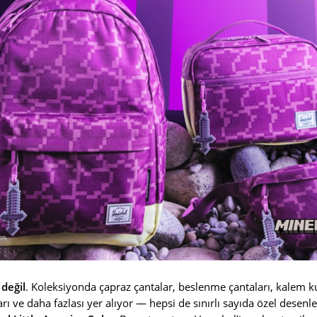
 değil
. Koleksiyonda çapraz çantalar, beslenme çantaları, kalem ku
arı ve daha fazlası yer alıyor — hepsi de sınırlı sayıda özel desenle