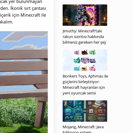
oyacak yer bulunmayan
en. İkonik sırt çantası
çerik için Minecraft ile
akalım.
Jimothy: Minecraft’taki
rakun sızıntısı hakkında
bilmeniz gereken her şey
Bonkers Toys, Aphmau ile
güçlerini birleştiriyor:
Minecraft hayranları için
yeni oyuncak serisi
Mojang, Minecraft: Java
Edition’ın sistem