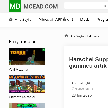
MD
MCEAD.COM
Ana Sayfa
Minecraft APK (İndir)
Mods
Progra
Ana Sayfa
»
Talimatlar
En iyi modlar
Herschel Suppl
ganimeti artık
Yeni Mezarlar
Android:
8,0+
🕣 Güncellenmiş
23 Jun 2026
Ultimate Kalkanlar