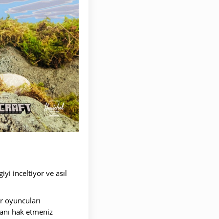
yi inceltiyor ve asıl
ır oyuncuları
lanı hak etmeniz