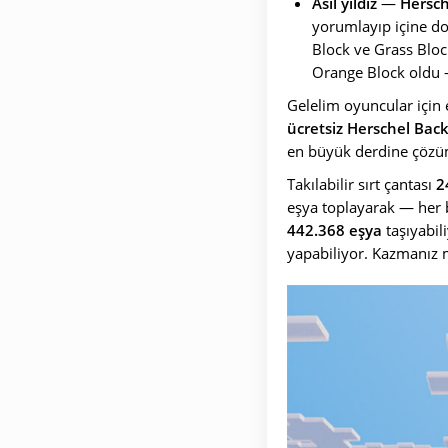
Asıl yıldız
—
Hersch
yorumlayıp içine d
Block ve Grass Bloc
Orange Block oldu 
Gelelim oyuncular için 
ücretsiz Herschel Back
en büyük derdine çözüm 
Takılabilir sırt çantası
2
eşya toplayarak — her bi
442.368 eşya
taşıyabil
yapabiliyor. Kazmanız m