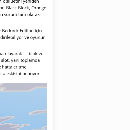
nik siluetini yeniden
or. Black Block, Orange
ren sürüm tam olarak
: Bedrock Edition için
dirilebiliyor ve oyunun
amamlayarak — blok ve
 slot
, yani toplamda
e hatta eritme
ta eskisini onarıyor.