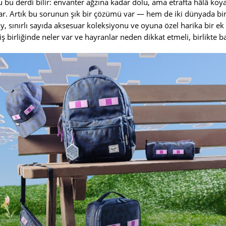
 bu derdi bilir: envanter ağzına kadar dolu, ama etrafta hâlâ k
ar. Artık bu sorunun şık bir çözümü var — hem de iki dünyada bird
 sınırlı sayıda aksesuar koleksiyonu ve oyuna özel harika bir ek i
u iş birliğinde neler var ve hayranlar neden dikkat etmeli, birlikte b