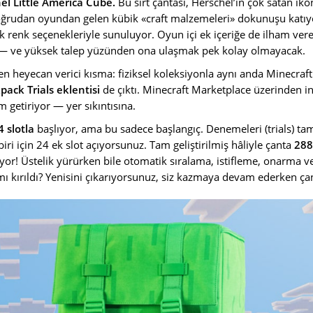
el Little America Cube.
Bu sırt çantası, Herschel’in çok satan iko
oğrudan oyundan gelen kübik «craft malzemeleri» dokunuşu katıy
k renk seçenekleriyle sunuluyor. Oyun içi ek içeriğe de ilham ve
— ve yüksek talep yüzünden ona ulaşmak pek kolay olmayacak.
en heyecan verici kısma: fiziksel koleksiyonla aynı anda Minecraft
pack Trials eklentisi
de çıktı. Minecraft Marketplace üzerinden in
getiriyor — yer sıkıntısına.
4 slotla
başlıyor, ama bu sadece başlangıç. Denemeleri (trials) t
ri için 24 ek slot açıyorsunuz. Tam geliştirilmiş hâliyle çanta
288
iyor! Üstelik yürürken bile otomatik sıralama, istifleme, onarma v
ı kırıldı? Yenisini çıkarıyorsunuz, siz kazmaya devam ederken çan