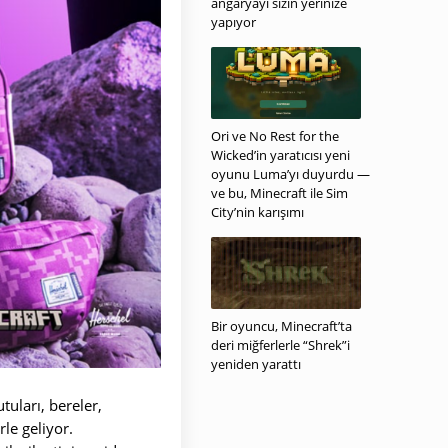
angaryayı sizin yerinize
yapıyor
Ori ve No Rest for the
Wicked’in yaratıcısı yeni
oyunu Luma’yı duyurdu —
ve bu, Minecraft ile Sim
City’nin karışımı
Bir oyuncu, Minecraft’ta
deri miğferlerle “Shrek”i
yeniden yarattı
tuları, bereler,
rle geliyor.