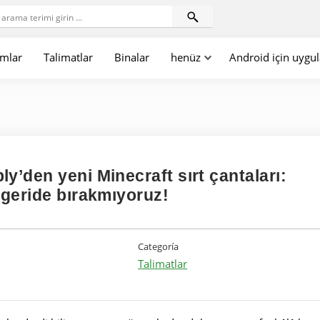
mlar
Talimatlar
Binalar
henüz
Android için uygu
y’den yeni Minecraft sırt çantaları:
 geride bırakmıyoruz!
Categoría
Talimatlar