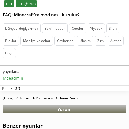
1.16
1.15(beta)
FAQ: Minecraft'ta mod nasıl kurulur?
Dünyayı değiştirmek
Yeni fırsatlar
Çeteler
Yiyecek
Silah
Bloklar
Mobilya ve dekor
Cevherler
Ulaşım
Zırh
Aletler
Büyü
yayınlanan
Mceadmin
Price
$0
(Google Ads) Gizlilik Politikası ve Kullanım Şartları
Yorum
Benzer oyunlar