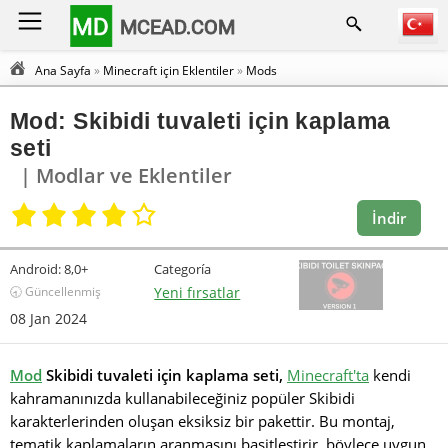
MD
MCEAD.COM
Ana Sayfa
»
Minecraft için Eklentiler
»
Mods
Mod: Skibidi tuvaleti için kaplama
seti
| Modlar ve Eklentiler
İndir
Android:
8,0+
Categoría
🕣 Güncellenmiş
Yeni fırsatlar
08 Jan 2024
Mod
Skibidi tuvaleti için kaplama seti,
Minecraft'ta
kendi
kahramanınızda kullanabileceğiniz popüler Skibidi
karakterlerinden oluşan eksiksiz bir pakettir. Bu montaj,
tematik kaplamaların aranmasını basitleştirir, böylece uygun