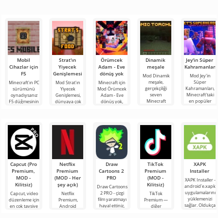
Mobil
Strat'ın
Örümcek
Dinamik
Jey'in Süper
Cihazlar için
Yiyecek
Adam - Eve
meşale
Kahramanları
F5
Genişlemesi
dönüş yok
Mod Dinamik
Mod Jey'in
meşale,
Süper
Minecraft'ın PC
Mod Strat'ın
Minecraft için
gerçekçiliği
Kahramanları,
sürümünü
Yiyecek
Mod Örümcek
seven
Minecraft'taki
oynadıysanız
Genişlemesi,
Adam - Eve
Minecraft
en popüler
F5 düğmesinin
dünyaya çok
dönüş yok,
oyuncuları için
filmlerde,
işlevine
çeşitli yeni
Marvel
faydalı bir
mangalarda,
aşinasınızdır.
ürünler,
evreninden
eklentidir.
oyunlarda ve
Kısaca bu
bitkiler, pişirme
popüler
Eklenti,
TV
seçenek oyun
yöntemleri ve
karakterleri
bloklu
Capcut (Pro
Netflix
Draw
TikTok
XAPK
Premium,
Premium
Cartoons 2
Premium
Installer
MOD -
(MOD - Her
PRO
(MOD -
XAPK Installer -
Kilitsiz)
şey açık)
Kilitsiz)
android'e.xapk
Draw Cartoons
uygulamalarını
2 PRO - çizgi
Capcut, video
Netflix
TikTok
yüklemenizi
film yaratmayı
düzenleme için
Premium,
Premium —
sağlar. Oldukça
hayal ettiniz,
en çok tavsiye
Android
diğer
basit ve
ancak her şey
edilen
cihazlarda film,
kullanıcılarla
anlaşılır bir