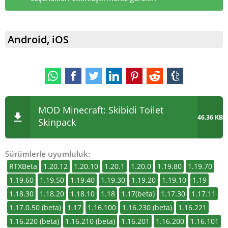
Android, iOS
MOD Minecraft: Skibidi Toilet
46.36 KB
Skinpack
Sürümlerle uyumluluk:
RTXBeta
1.20.12
1.20.10
1.20.1
1.20.0
1.19.80
1.19.70
1.19.60
1.19.50
1.19.40
1.19.30
1.19.20
1.19.10
1.19
1.18.30
1.18.20
1.18.10
1.18
1.17(beta)
1.17.30
1.17.11
1.17.0.50 (beta)
1.17
1.16.100
1.16.230 (beta)
1.16.221
1.16.220 (beta)
1.16.210 (beta)
1.16.201
1.16.200
1.16.101