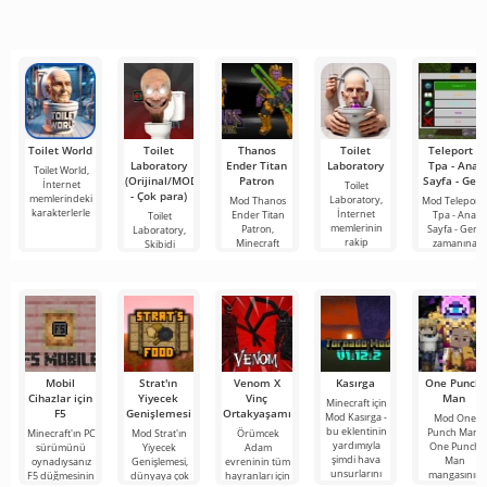
çok zor ve
araçlardan biri
dizi ve TV
çevrimiçi
hatta imkansız
olarak öne
şovlarını
buluşmanızı
çıkıyor ve hem
izlemek için en
veya özel bir
mobil
popüler
şeyler
hizmetlerden
bulmanızı
sağlayan
Toilet World
Toilet
Thanos
Toilet
Teleport -
Laboratory
Ender Titan
Laboratory
Tpa - Ana
Toilet World,
(Orijinal/MOD
Patron
Sayfa - Geri
İnternet
Toilet
- Çok para)
memlerindeki
Laboratory,
Mod Thanos
Mod Teleport 
karakterlerle
İnternet
Ender Titan
Tpa - Ana
Toilet
memlerinin
Patron,
Sayfa - Geri,
Laboratory,
rakip
Minecraft
zamanına
Skibidi
Tuvaletleri ve
Gizli
Mobil
Strat'ın
Venom X
Kasırga
One Punch
Cihazlar için
Yiyecek
Vinç
Man
Minecraft için
F5
Genişlemesi
Ortakyaşamı
Mod Kasırga -
Mod One
bu eklentinin
Punch Man,
Minecraft'ın PC
Mod Strat'ın
Örümcek
yardımıyla
One Punch
sürümünü
Yiyecek
Adam
şimdi hava
Man
oynadıysanız
Genişlemesi,
evreninin tüm
unsurlarını
mangasının
F5 düğmesinin
dünyaya çok
hayranları için