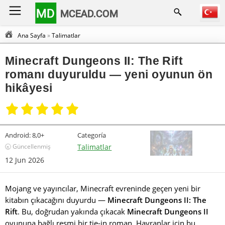
MD
MCEAD.COM
Ana Sayfa
»
Talimatlar
Minecraft Dungeons II: The Rift
romanı duyuruldu — yeni oyunun ön
hikâyesi
Android:
8,0+
Categoría
🕣 Güncellenmiş
Talimatlar
12 Jun 2026
Mojang ve yayıncılar, Minecraft evreninde geçen yeni bir
kitabın çıkacağını duyurdu —
Minecraft Dungeons II: The
Rift
. Bu, doğrudan yakında çıkacak
Minecraft Dungeons II
oyununa bağlı resmi bir tie-in roman. Hayranlar için bu,