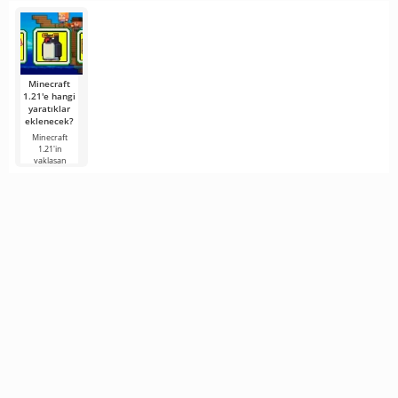
topluluğu,
sevdiğimiz
Games
Mojang’ın
oyunun
kübik evrenin
Showcase'deki
aksiyon-RPG
tarihindeki
resmi
serisindeki
duyuruya
yeni bölüm için
Minecraft
1.21'e hangi
yaratıklar
eklenecek?
Minecraft
1.21'in
yaklaşan
sürümü,
hayranların
ilgisini
korumaya
çalışan
geliştiricilerden
gelen