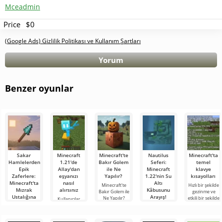
Mceadmin
Price
$0
(Google Ads) Gizlilik Politikası ve Kullanım Şartları
Yorum
Benzer oyunlar
Sakar
Minecraft
Minecraft'te
Nautilus
Minecraft'ta
Hamlelerden
1.21'de
Bakır Golem
Seferi:
temel
Epik
Allay'dan
ile Ne
Minecraft
klavye
Zaferlere:
eşyanızı
Yapılır?
1.22'nin Su
kısayolları
Minecraft'ta
nasıl
Altı
Minecraft'te
Hızlı bir şekilde
Mızrak
alırsınız
Kâbusunu
Bakır Golem ile
gezinme ve
Ustalığına
Arayış!
Ne Yapılır?
etkili bir şekilde
Kullanıcılar,
Giden Yolum
Minecraft
yönetme
Minecraft
Merhaba
dünyasında
yeteneği,
1.21'deki Allay
macera
Merhaba,
sürekli bir
oyunda çok
çetesinin eşya
arayanlar!
kübik