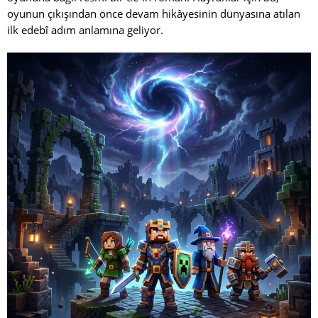
oyunun çıkışından önce devam hikâyesinin dünyasına atılan
ilk edebî adım anlamına geliyor.