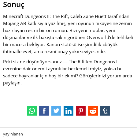
Sonuç
Minecraft Dungeons II: The Rift, Caleb Zane Huett tarafından
Mojang AB katkısıyla yazılmış, yeni oyunun hikâyesine zemin
hazırlayan resmî bir ön roman. Bizi yeni moblar, yeni
düşmanlar ve ilk bakışta sakin görünen Overworld’de tehlikeli
bir macera bekliyor. Kanon statüsü ise şimdilik «büyük
ihtimalle evet, ama resmî onay yok» seviyesinde.
Peki siz ne düşünüyorsunuz — The Rift’ten Dungeons II
evrenine dair önemli ayrıntılar beklemeli miyiz, yoksa bu
sadece hayranlar için hoş bir ek mi? Görüşlerinizi yorumlarda
paylaşın.
yayınlanan