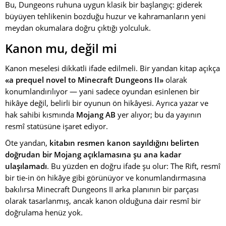
Bu, Dungeons ruhuna uygun klasik bir başlangıç: giderek
büyüyen tehlikenin bozduğu huzur ve kahramanların yeni
meydan okumalara doğru çıktığı yolculuk.
Kanon mu, değil mi
Kanon meselesi dikkatli ifade edilmeli. Bir yandan kitap açıkça
«a prequel novel to Minecraft Dungeons II»
olarak
konumlandırılıyor — yani sadece oyundan esinlenen bir
hikâye değil, belirli bir oyunun ön hikâyesi. Ayrıca yazar ve
hak sahibi kısmında
Mojang AB
yer alıyor; bu da yayının
resmî statüsüne işaret ediyor.
Öte yandan,
kitabın resmen kanon sayıldığını belirten
doğrudan bir Mojang açıklamasına şu ana kadar
ulaşılamadı
. Bu yüzden en doğru ifade şu olur: The Rift, resmî
bir tie-in ön hikâye gibi görünüyor ve konumlandırmasına
bakılırsa Minecraft Dungeons II arka planının bir parçası
olarak tasarlanmış, ancak kanon olduğuna dair resmî bir
doğrulama henüz yok.