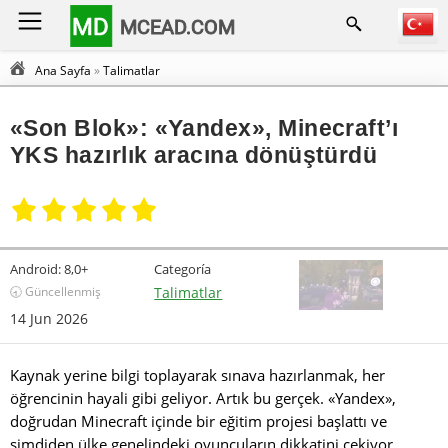
MD
MCEAD.COM
Ana Sayfa
»
Talimatlar
«Son Blok»: «Yandex», Minecraft’ı
YKS hazırlık aracına dönüştürdü
Android:
8,0+
Categoría
🕣 Güncellenmiş
Talimatlar
14 Jun 2026
Kaynak yerine bilgi toplayarak sınava hazırlanmak, her
öğrencinin hayali gibi geliyor. Artık bu gerçek. «Yandex»,
doğrudan Minecraft içinde bir eğitim projesi başlattı ve
şimdiden ülke genelindeki oyuncuların dikkatini çekiyor.