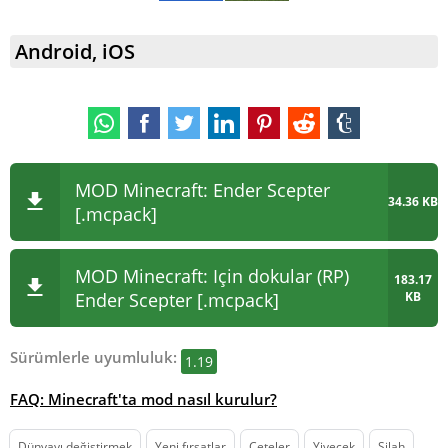
Android, iOS
MOD Minecraft: Ender Scepter
34.36 KB
[.mcpack]
MOD Minecraft: Için dokular (RP)
183.17
Ender Scepter [.mcpack]
KB
Sürümlerle uyumluluk:
1.19
FAQ: Minecraft'ta mod nasıl kurulur?
Dünyayı değiştirmek
Yeni fırsatlar
Çeteler
Yiyecek
Silah