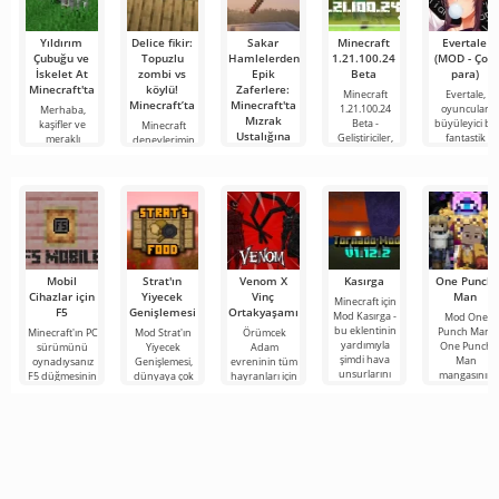
Yıldırım
Delice fikir:
Sakar
Minecraft
Evertale
Çubuğu ve
Topuzlu
Hamlelerden
1.21.100.24
(MOD - Çok
İskelet At
zombi vs
Epik
Beta
para)
Minecraft'ta
köylü!
Zaferlere:
Minecraft
Evertale,
Minecraft’ta
Minecraft'ta
1.21.100.24
oyuncuları
Merhaba,
Mızrak
Beta -
büyüleyici bir
kaşifler ve
Minecraft
Ustalığına
Geliştiriciler,
fantastik
meraklı
deneylerimin
Giden Yolum
Minecraft
giderek daha
Merhaba,
kübik
dünyanın
deneycileri!
Bugün hayali
Mobil
Strat'ın
Venom X
Kasırga
One Punch
Cihazlar için
Yiyecek
Vinç
Man
Minecraft için
F5
Genişlemesi
Ortakyaşamı
Mod Kasırga -
Mod One
bu eklentinin
Punch Man,
Minecraft'ın PC
Mod Strat'ın
Örümcek
yardımıyla
One Punch
sürümünü
Yiyecek
Adam
şimdi hava
Man
oynadıysanız
Genişlemesi,
evreninin tüm
unsurlarını
mangasının
F5 düğmesinin
dünyaya çok
hayranları için
kontrol etmek
ana
işlevine
çeşitli yeni
Minecraft için
için
karakterlerini
aşinasınızdır.
ürünler,
Mod Venom X
Minecraft
Kısaca bu
bitkiler, pişirme
Vinç
evrenine ekler
seçenek oyun
yöntemleri ve
Ortakyaşamı'yu
Popüler