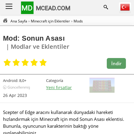
MD
MCEAD.COM
Ana Sayfa
»
Minecraft için Eklentiler
»
Mods
Mod: Sonun Asası
| Modlar ve Eklentiler
İndir
Android:
8,0+
Categoría
🕣 Güncellenmiş
Yeni fırsatlar
26 Apr 2023
Scepter of Edge aracını kullanarak dünyadaki hareketi
hızlandırmak için Minecraft için mod Sonun Asası eklentisi.
Bununla, oyuncunun karakterinin baktığı yöne
ışınlanabilirsiniz.