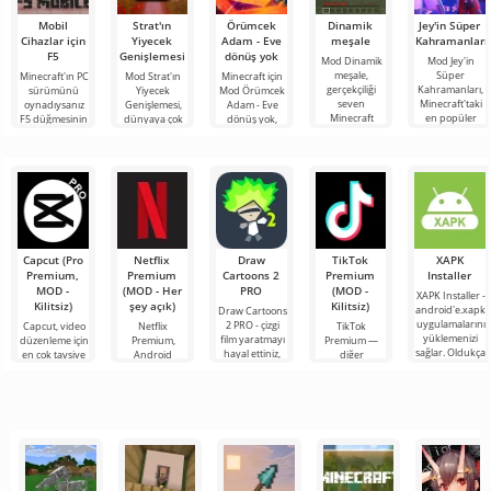
Mobil
Strat'ın
Örümcek
Dinamik
Jey'in Süper
Cihazlar için
Yiyecek
Adam - Eve
meşale
Kahramanları
F5
Genişlemesi
dönüş yok
Mod Dinamik
Mod Jey'in
meşale,
Süper
Minecraft'ın PC
Mod Strat'ın
Minecraft için
gerçekçiliği
Kahramanları,
sürümünü
Yiyecek
Mod Örümcek
seven
Minecraft'taki
oynadıysanız
Genişlemesi,
Adam - Eve
Minecraft
en popüler
F5 düğmesinin
dünyaya çok
dönüş yok,
oyuncuları için
filmlerde,
işlevine
çeşitli yeni
Marvel
faydalı bir
mangalarda,
aşinasınızdır.
ürünler,
evreninden
eklentidir.
oyunlarda ve
Kısaca bu
bitkiler, pişirme
popüler
Eklenti,
TV
seçenek oyun
yöntemleri ve
karakterleri
bloklu
Capcut (Pro
Netflix
Draw
TikTok
XAPK
Premium,
Premium
Cartoons 2
Premium
Installer
MOD -
(MOD - Her
PRO
(MOD -
XAPK Installer -
Kilitsiz)
şey açık)
Kilitsiz)
android'e.xapk
Draw Cartoons
uygulamalarını
2 PRO - çizgi
Capcut, video
Netflix
TikTok
yüklemenizi
film yaratmayı
düzenleme için
Premium,
Premium —
sağlar. Oldukça
hayal ettiniz,
en çok tavsiye
Android
diğer
basit ve
ancak her şey
edilen
cihazlarda film,
kullanıcılarla
anlaşılır bir
çok zor ve
araçlardan biri
dizi ve TV
çevrimiçi
hatta imkansız
olarak öne
şovlarını
buluşmanızı
çıkıyor ve hem
izlemek için en
veya özel bir
mobil
popüler
şeyler
hizmetlerden
bulmanızı
sağlayan