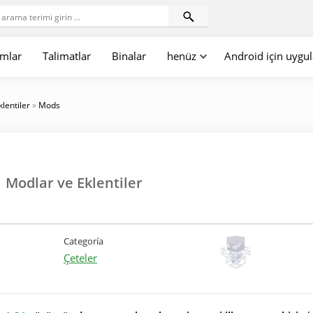
mlar
Talimatlar
Binalar
henüz
Android için uygu
klentiler
»
Mods
| Modlar ve Eklentiler
Categoría
Çeteler