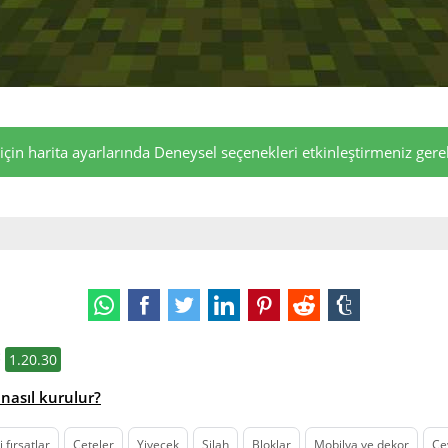
çin harita ayarlarında Deneysel seçenekleri etkinleştirmeniz gerek
:
1.20.30
nasıl kurulur?
 fırsatlar
Çeteler
Yiyecek
Silah
Bloklar
Mobilya ve dekor
Ce