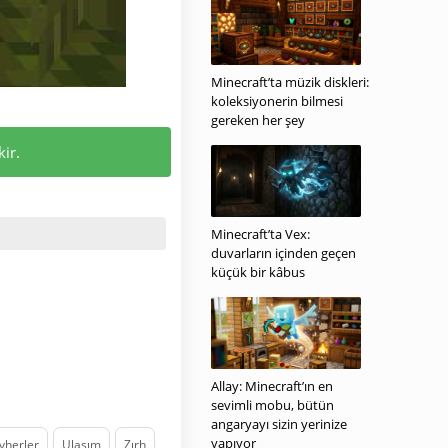
Minecraft’ta müzik diskleri:
koleksiyonerin bilmesi
gereken her şey
ir.
Minecraft’ta Vex:
duvarların içinden geçen
küçük bir kâbus
Allay: Minecraft’ın en
sevimli mobu, bütün
angaryayı sizin yerinize
yapıyor
vherler
Ulaşım
Zırh