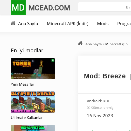
MD
MCEAD.COM
Ana Sayfa
Minecraft APK (İndir)
Mods
Progra
Ana Sayfa
»
Minecraft için E
En iyi modlar
Mod: Breeze
Yeni Mezarlar
Android:
8,0+
🕣 Güncellenmiş
16 Nov 2023
Ultimate Kalkanlar