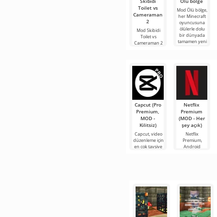
Skibidi
Ölü bölge
Toilet vs
Mod Ölü bölge,
Cameraman
her Minecraft
2
oyuncusuna
ölülerle dolu
Mod Skibidi
bir dünyada
Toilet vs
tamamen yeni
Cameraman 2
bir hayatta
for Minecraft,
kalma
katılımcılarını
Skibidi Toilet
karakterlerinin
Capcut (Pro
Netflix
Premium,
Premium
MOD -
(MOD - Her
Kilitsiz)
şey açık)
Capcut, video
Netflix
düzenleme için
Premium,
en çok tavsiye
Android
edilen
cihazlarda film,
araçlardan biri
dizi ve TV
olarak öne
şovlarını
çıkıyor ve hem
izlemek için en
mobil
popüler
hizmetlerden