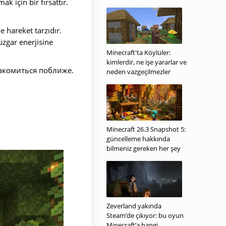
ak için bir fırsattır.
e hareket tarzıdır.
üzgar enerjisine
Minecraft'ta Köylüler:
kimlerdir, ne işe yararlar ve
накомиться поближе.
neden vazgeçilmezler
Minecraft 26.3 Snapshot 5:
güncelleme hakkında
bilmeniz gereken her şey
Zeverland yakında
Steam’de çıkıyor: bu oyun
Minecraft’a hangi