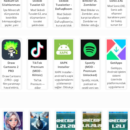
Radium'un
Skibidi
Skibidi
Bitkiler vs.
Sonic.EXE
Silahlanması
Tuvalet 63
Tuvaletler -
Zombiler
Mod Sonic.EXE,
DaFuqBoom
Sonic adlı
İşte Minecraft
Mod Skibidi
Mod Bitkiler vs.
efsanevi
dünyasında
Tuvalet 63, ana
Zombiler, ana
Mod Skibidi
karaktere yeni
kesinlikle
düşmanların
karşıt tarafların
Tuvaletler -
bir bakış
bıkmayacağınız
tuvalet
Zombiler ve
DaFuqBoom'yu
sunan bir
şeyler, yani
şeklindeki
Bitkiler olduğu
kurarak blok
eklentidir.
bunlar kıyamet
garip
popüler oyuna
evrenine
Minecraft
sonrası
karakterler
adanmış
tuvaletten
temasına
olduğu
çıkan kafalar
Minecraft için
olan karikatür
Draw
TikTok
XAPK
Spotify
GetApps
Cartoons 2
Premium
Installer
(MOD -
GetApps,
PRO
(MOD -
Premium
Android işletim
XAPK Installer -
Kilitsiz)
Unlocked)
sistemi
android'e.xapk
Draw Cartoons
üzerinde
uygulamalarını
2 PRO - çizgi
TikTok
Spotify; müzik,
platformundaki
yüklemenizi
film yaratmayı
Premium —
podcast ve
uygulama ve
sağlar. Oldukça
hayal ettiniz,
diğer
çeşitli yeni ses
oyunlardaki en
basit ve
ancak her şey
kullanıcılarla
türlerini
son yeniliklere
anlaşılır bir
çok zor ve
çevrimiçi
dinlemek için
hatta imkansız
buluşmanızı
önde gelen
veya özel bir
Android
şeyler
araçlarından
bulmanızı
sağlayan