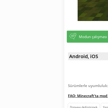
Modun çalışması i
Android, iOS
Sürümlerle uyumluluk
FAQ: Minecraft'ta mod 
Dünyayı değiştirmek
Yeni