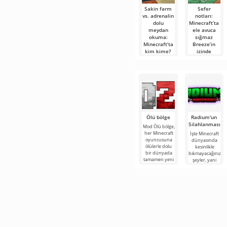
Sakin farm
Sefer
vs. adrenalin
notları:
dolu
Minecraft’ta
meydan
ele avuca
okuma:
sığmaz
Minecraft’ta
Breeze’in
kim kime?
izinde
Herkese selam!
Selam
Bugün
maceraperestler!
tamamen farklı
Açık
iki dünya —
konuşayım, bu
yazıyı
Ölü bölge
Radium'un
Silahlanması
Mod Ölü bölge,
her Minecraft
İşte Minecraft
oyuncusuna
dünyasında
ölülerle dolu
kesinlikle
bir dünyada
bıkmayacağınız
tamamen yeni
şeyler, yani
bir hayatta
bunlar kıyamet
kalma
sonrası
temasına