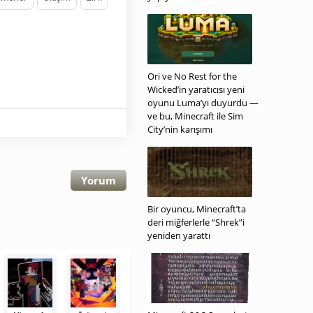
Ori ve No Rest for the
Wicked’in yaratıcısı yeni
oyunu Luma’yı duyurdu —
ve bu, Minecraft ile Sim
City’nin karışımı
Yorum
Bir oyuncu, Minecraft’ta
deri miğferlerle “Shrek”i
yeniden yarattı