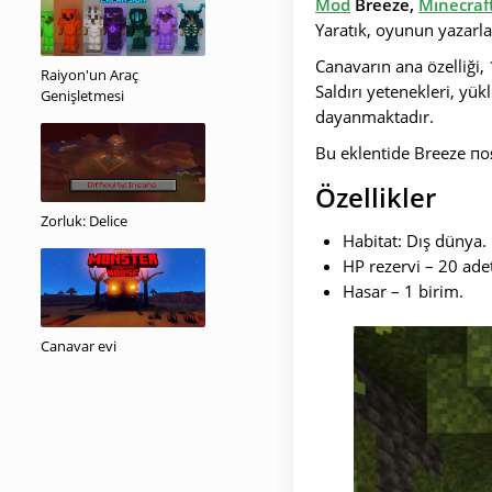
Mod
Breeze,
Minecraf
Yaratık, oyunun yazarla
Canavarın ana özelliği,
Raiyon'un Araç
Saldırı yetenekleri, yü
Genişletmesi
dayanmaktadır.
Bu eklentide
Breeze п
Özellikler
Zorluk: Delice
Habitat: Dış dünya.
HP rezervi – 20 ade
Hasar – 1 birim.
Canavar evi