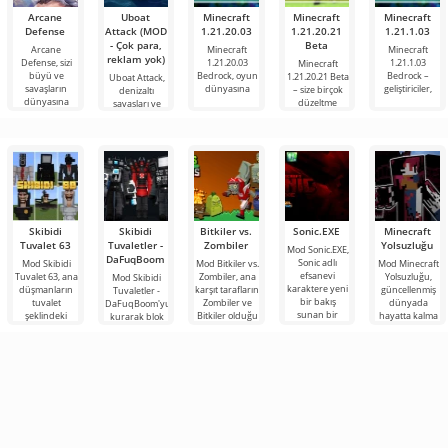
Arcane
Uboat
Minecraft
Minecraft
Minecraft
Defense
Attack (MOD
1.21.20.03
1.21.20.21
1.21.1.03
- Çok para,
Beta
Arcane
Minecraft
Minecraft
reklam yok)
Defense, sizi
1.21.20.03
1.21.1.03
Minecraft
büyü ve
Bedrock, oyun
Bedrock –
1.21.20.21 Beta
Uboat Attack,
savaşların
dünyasına
geliştiriciler,
– size birçok
denizaltı
dünyasına
düzeltme
savaşları ve
taktiksel
Skibidi
Skibidi
Bitkiler vs.
Sonic.EXE
Minecraft
Tuvalet 63
Tuvaletler -
Zombiler
Yolsuzluğu
Mod Sonic.EXE,
DaFuqBoom
Sonic adlı
Mod Skibidi
Mod Bitkiler vs.
Mod Minecraft
efsanevi
Tuvalet 63, ana
Zombiler, ana
Yolsuzluğu,
Mod Skibidi
karaktere yeni
düşmanların
karşıt tarafların
güncellenmiş
Tuvaletler -
bir bakış
tuvalet
Zombiler ve
dünyada
DaFuqBoom'yu
sunan bir
şeklindeki
Bitkiler olduğu
hayatta kalma
kurarak blok
eklentidir.
garip
popüler oyuna
becerilerini test
evrenine
Minecraft
karakterler
adanmış
etmek isteyen
tuvaletten
olduğu
zorlu
çıkan kafalar
Minecraft için
olan karikatür