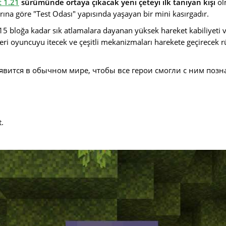
t 1.21
sürümünde ortaya çıkacak yeni çeteyi ilk tanıyan kişi
olm
rına göre "Test Odası" yapısında yaşayan bir mini kasırgadır.
 15 bloğa kadar sık atlamalara dayanan yüksek hareket kabiliyeti v
kleri oyuncuyu itecek ve çeşitli mekanizmaları harekete geçirecek r
оявится в обычном мире, чтобы все герои смогли с ним поз
t.