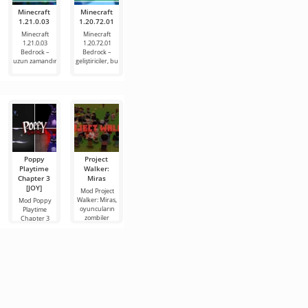
Minecraft
Minecraft
Minecraft
Minecraft
Minecraft
1.21.0.03
1.20.72.01
1.20.80.22
1.20.71.01
1.20.70.24
Beta
Beta
Minecraft
Minecraft
Minecraft
1.21.0.03
1.20.72.01
1.20.71.01
Minecraft
Minecraft
Bedrock –
Bedrock –
Bedrock – Bu
1.20.80.22 Beta
1.20.70.24 Beta,
uzun zamandır
geliştiriciler, bu
sezonun en
– geliştiriciler,
geliştiricilerin
yeni
Poppy
Project
Garten of
2067 Savaş
Vanilyalı
Playtime
Walker:
Banban 4
hayvanlar
Mod 2067
Chapter 3
Miras
Savaş,
Mod Garten of
Mod Vanilyalı
[JOY]
Minecraft'ta
Banban 4,
hayvanlar,
Mod Project
kendinizi ve
Minecraft
Minecraft
Walker: Miras,
Mod Poppy
arkadaşlarınızı
oyuncuları için
dünyasını yeni
oyuncuların
Playtime
donatabileceğiniz
anaokulunun
hayvan alt
zombiler
Chapter 3
bir askeri silah
tehlikeli
türleriyle
tarafından
[JOY],
yerlerini
dolduracak
yönetilen
sinirlerinizi test
sıradan bir
harap olmuş
edebileceğiniz
bir dünyada
ve Minecraft'ın
enginliğinde