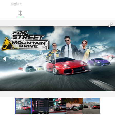
sağlar;
⬍
Bu güncellemede düşük profilli lastiklerin tanıtımı
gerçek bir atılım oldu. Bu lastikler profil yüksekliğini
azaltarak aracınıza şık ve agresif bir görünüm kazandırır;
Yeni üç araba: AR8, M90 ve HS2. Bu arabaların her biri
benzersiz sürüş dinamikleri ve özelleştirme seçenekleri
sunar;
Dream Creator, Grand Shine, Bullet Impact, Modern
Enma, Flex Extreme ve Fiery Blast dahil altı yeni özel
teklif. Bu teklifler özel eşyalar ve iyileştirmeler sağlar;