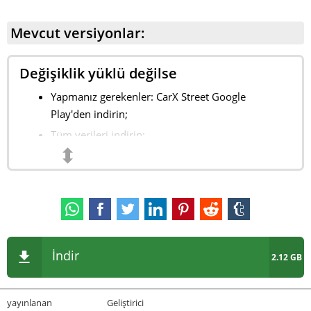
Mevcut versiyonlar:
Değişiklik yüklü değilse
Yapmanız gerekenler:
CarX Street
Google
Play'den indirin;
Tüm verileri indirin;
⬍
Orijinal sürümü kaldırın;
Değiştirilen sürümü (MOD) yükleyin.
İndir
2.12 GB
yayınlanan
Geliştirici