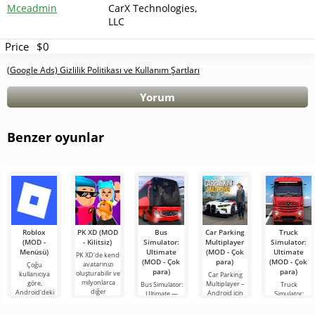
Mceadmin
CarX Technologies,
LLC
Price
$0
(Google Ads) Gizlilik Politikası ve Kullanım Şartları
Yorum
Benzer oyunlar
Roblox
PK XD (MOD
Bus
Car Parking
Truck
(MOD -
- Kilitsiz)
Simulator:
Multiplayer
Simulator:
Menüsü)
Ultimate
(MOD - Çok
Ultimate
PK XD'de kendi
(MOD - Çok
para)
(MOD - Çok
avatarınızı
Çoğu
para)
para)
oluşturabilir ve
kullanıcıya
Car Parking
milyonlarca
göre,
Multiplayer –
Bus Simulator:
Truck
diğer
Android'deki
Android için
Ultimate —
Simulator:
katılımcıya
en popüler
tasarlanmış,
renkli ve
Ultimate, bir
katılabilirsiniz.
oyun hâlâ
oyuncuların
heyecan verici
yük taşımacılığı