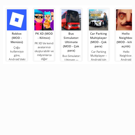
bir kez daha
Roblox
PK XD (MOD
Bus
Car Parking
Hello
(MOD -
- Kilitsiz)
Simulator:
Multiplayer
Neighbor
Menüsü)
Ultimate
(MOD - Çok
(MOD - kilidi
PK XD'de kendi
(MOD - Çok
para)
açıldı)
avatarınızı
Çoğu
para)
oluşturabilir ve
kullanıcıya
Car Parking
Hello
milyonlarca
göre,
Multiplayer –
Neighbor,
Bus Simulator:
diğer
Android'deki
Android için
Android
Ultimate —
katılımcıya
en popüler
tasarlanmış,
cihazlar için
renkli ve
katılabilirsiniz.
oyun hâlâ
oyuncuların
"Komşunuzu
heyecan verici
Renkli
Roblox. Bu
araç kontrol
Nasıl Alırsınız"
bir Android
proje, sınırsız
unsurlarını
kitabından
oyunu,
olanaklarıyla
kullanarak
alınan, ancak 
oyunculara
dünyanın dört
bir