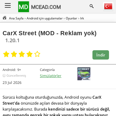
MD
MCEAD.COM
Ana Sayfa
»
Android için uygulamalar
»
Oyunlar
»
Irk
CarX Street (MOD - Reklam yok)
1.20.1
İndir
Android:
9+
Categoría
🕣 Güncellenmiş
Simülatörler
23 Jul 2026
Sürücü koltuğuna oturduğunuzda, Android oyunu
CarX
Street'da
önünüzde açılan devasa bir dünyayla
karşılaşacaksınız. Burada
kendinizi sadece bir sürücü değil,
aynı zamanda gerçek bir sokak yarışı ustası bulacaksınız
.