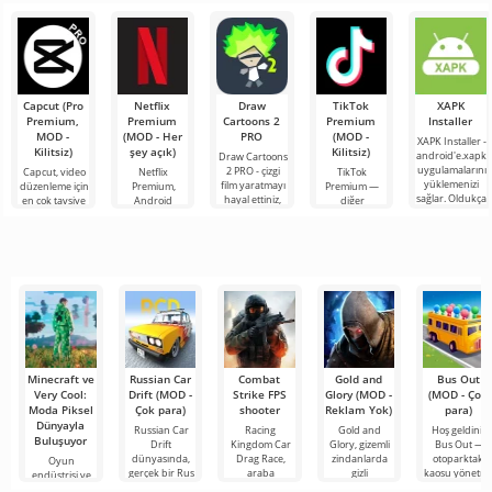
Renkli
Roblox. Bu
araç kontrol
bir Android
simülatörü ile
proje, sınırsız
unsurlarını
oyunu,
Android için
olanaklarıyla
kullanarak
oyunculara
bir iş
dünyanın dört
bileşeninin
bir
Capcut (Pro
Netflix
Draw
TikTok
XAPK
Premium,
Premium
Cartoons 2
Premium
Installer
MOD -
(MOD - Her
PRO
(MOD -
XAPK Installer -
Kilitsiz)
şey açık)
Kilitsiz)
android'e.xapk
Draw Cartoons
uygulamalarını
2 PRO - çizgi
Capcut, video
Netflix
TikTok
yüklemenizi
film yaratmayı
düzenleme için
Premium,
Premium —
sağlar. Oldukça
hayal ettiniz,
en çok tavsiye
Android
diğer
basit ve
ancak her şey
edilen
cihazlarda film,
kullanıcılarla
anlaşılır bir
çok zor ve
araçlardan biri
dizi ve TV
çevrimiçi
hatta imkansız
olarak öne
şovlarını
buluşmanızı
çıkıyor ve hem
izlemek için en
veya özel bir
mobil
popüler
şeyler
hizmetlerden
bulmanızı
sağlayan
Minecraft ve
Russian Car
Combat
Gold and
Bus Out
Very Cool:
Drift (MOD -
Strike FPS
Glory (MOD -
(MOD - Çok
Moda Piksel
Çok para)
shooter
Reklam Yok)
para)
Dünyayla
Russian Car
Racing
Gold and
Hoş geldiniz
Buluşuyor
Drift
Kingdom Car
Glory, gizemli
Bus Out —
dünyasında,
Drag Race,
zindanlarda
otoparktaki
Oyun
gerçek bir Rus
araba
gizli
kaosu yönetm
endüstrisi ve
maceralarını,
moda dünyası