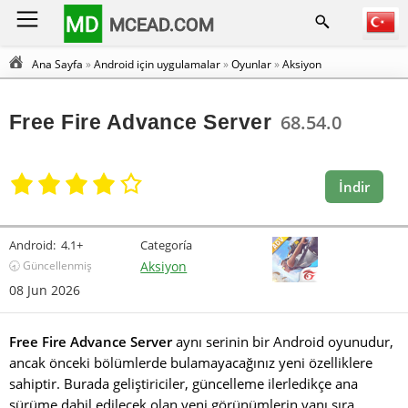
MD
MCEAD.COM
Ana Sayfa
»
Android için uygulamalar
»
Oyunlar
»
Aksiyon
Free Fire Advance Server
68.54.0
İndir
Android:
4.1+
Categoría
🕣 Güncellenmiş
Aksiyon
08 Jun 2026
Free Fire Advance Server
aynı serinin bir Android oyunudur,
ancak önceki bölümlerde bulamayacağınız yeni özelliklere
sahiptir. Burada geliştiriciler, güncelleme ilerledikçe ana
sürüme dahil edilecek olan yeni görünümlerin yanı sıra