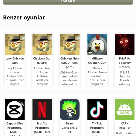
Yorum
Benzer oyunlar
Lary Chicken
Chicken Gun
Chicken Gun
Military
FNaF 9:
Gun
[Null's]
(MOD - Çok
Chicken Gun
Security
para)
Breach
Lary Chicken
Chicken Gun
Military
Gun —
[Null's], yeni
Chicken Gun –
Chicken Gun –
FNaF 9:
Android'deki
kullanışlı
size horoz
Android için
Security
bu oyunun en
özelliklere
dövüşünün
son derece
Breach,
başarılı
sahip bir
başka bir
eğlenceli bir
kullanıcıyı
versiyonlarından
hizmet
çeşidini
nişancı oyunu
konfor
biri olup,
biçiminde
sunuyoruz.
olup, dünya
alanından
oyunculara
oyunun biraz
Oyunun çıkışı
çapında
ensesine kadar
farklı
yeni ve
popülerlik
çıkaran
etkileşimli bir
korku
Capcut (Pro
Netflix
Draw
TikTok
XAPK
Premium,
Premium
Cartoons 2
Premium
Installer
MOD -
(MOD - Her
PRO
(MOD -
XAPK Installer -