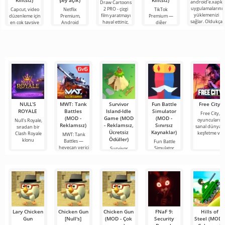
Kilitsiz)
şey açık)
Kilitsiz)
android'e.xapk
Draw Cartoons
uygulamalarını
2 PRO - çizgi
Capcut, video
Netflix
TikTok
yüklemenizi
film yaratmayı
düzenleme için
Premium,
Premium —
sağlar. Oldukça
hayal ettiniz,
en çok tavsiye
Android
diğer
basit ve
ancak her şey
edilen
cihazlarda film,
kullanıcılarla
anlaşılır bir
çok zor ve
araçlardan biri
dizi ve TV
çevrimiçi
hatta imkansız
olarak öne
şovlarını
buluşmanızı
çıkıyor ve hem
izlemek için en
veya özel bir
mobil
popüler
şeyler
hizmetlerden
bulmanızı
sağlayan
NULL’S
MWT: Tank
Survivor
Fun Battle
Free City
ROYALE
Battles
Island-Idle
Simulator
Free City,
(MOD -
Game (MOD
(MOD -
oyuncuların
Null's Royale,
Reklamsız)
- Reklamsız,
Sınırsız
sanal dünyayı
sıradan bir
Ücretsiz
Kaynaklar)
keşfetme ve
Clash Royale
MWT: Tank
Ödüller)
klonu
Battles —
Fun Battle
heyecan verici
Simulator,
Survivor
bir oyun olup,
sadeliği ve
Island-Idle
yüksek
Game, zeka,
yönetim ve
sabır
Lary Chicken
Chicken Gun
Chicken Gun
FNaF 9:
Hills of
Gun
[Null's]
(MOD - Çok
Security
Steel (MOD -