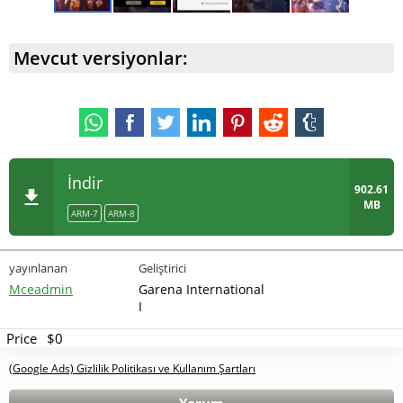
Mevcut versiyonlar:
İndir
902.61
MB
ARM-7
ARM-8
yayınlanan
Geliştirici
Mceadmin
Garena International
I
Price
$0
(Google Ads) Gizlilik Politikası ve Kullanım Şartları