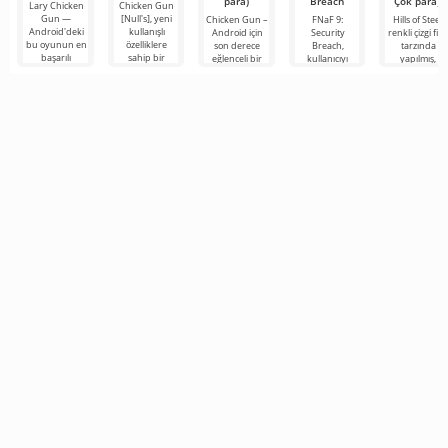
para)
Breach
Çok para)
Lary Chicken
Chicken Gun
Gun —
[Null's], yeni
Chicken Gun –
FNaF 9:
Hills of Steel,
Android'deki
kullanışlı
Android için
Security
renkli çizgi fil
bu oyunun en
özelliklere
son derece
Breach,
tarzında
başarılı
sahip bir
eğlenceli bir
kullanıcıyı
yapılmış,
versiyonlarından
hizmet
nişancı oyunu
konfor
Android için
biri olup,
biçiminde
olup, dünya
alanından
tanklarla ilgili
oyunculara
oyunun biraz
çapında
ensesine kadar
eğlenceli bir
farklı
popülerlik
çıkaran
etkileşimli bir
korku