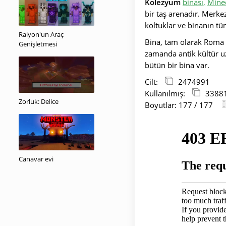
Kolezyum
binası,
Minec
bir taş arenadır. Merkez
koltuklar ve binanın tü
Raiyon'un Araç
Bina, tam olarak Roma K
Genişletmesi
zamanda antik kültür uz
bütün bir bina var.
Cilt:
2474991
Kullanılmış:
3388
Zorluk: Delice
Boyutlar: 177 / 177
Canavar evi