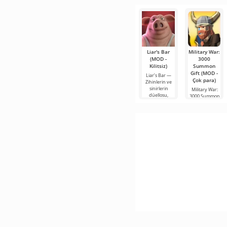
mobil
popüler
hizmetlerden
Liar's Bar
Military War:
(MOD -
3000
Kilitsiz)
Summon
Gift (MOD -
Liar’s Bar —
Çok para)
Zihinlerin ve
sinirlerin
Military War:
düellosu,
3000 Summon
Gift, kendi
ordunuzu