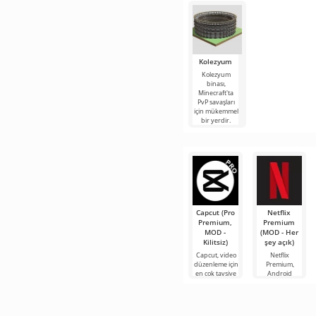
Kolezyum
Kolezyum
binası,
Minecraft'ta
PvP savaşları
için mükemmel
bir yerdir.
Kolezyum,
yuvarlak bir
Capcut (Pro
Netflix
Premium,
Premium
MOD -
(MOD - Her
Kilitsiz)
şey açık)
Capcut, video
Netflix
düzenleme için
Premium,
en çok tavsiye
Android
edilen
cihazlarda film,
araçlardan biri
dizi ve TV
olarak öne
şovlarını
çıkıyor ve hem
izlemek için en