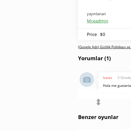
yayınlanan
Mceadmin
Price
$0
(Google Ads) Gizlilik Politikası ve
Yorumlar (1)
Izaias
5 Octob
Hola me gustaría
Cevap vermek
⬍
Benzer oyunlar