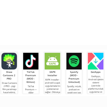
Draw
TikTok
XAPK
Spotify
GetApps
Cartoons 2
Premium
Installer
(MOD -
GetApps,
PRO
(MOD -
Premium
Android işletim
XAPK Installer -
Kilitsiz)
Unlocked)
sistemi
android'e.xapk
Draw Cartoons
üzerinde
uygulamalarını
2 PRO - çizgi
TikTok
Spotify; müzik,
platformundaki
yüklemenizi
film yaratmayı
Premium —
podcast ve
uygulama ve
sağlar. Oldukça
hayal ettiniz,
diğer
çeşitli yeni ses
oyunlardaki en
basit ve
ancak her şey
kullanıcılarla
türlerini
son yeniliklere
anlaşılır bir
çok zor ve
çevrimiçi
dinlemek için
hatta imkansız
buluşmanızı
önde gelen
veya özel bir
Android