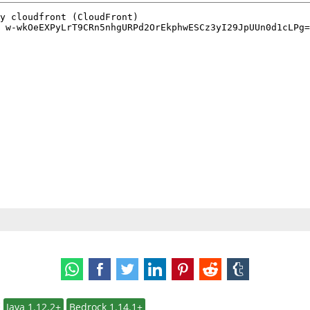
:
Java 1.12.2+
Bedrock 1.14.1+