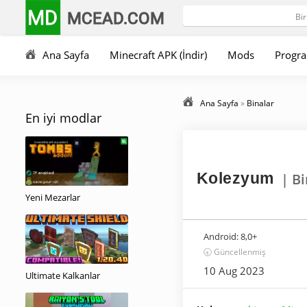
MD
MCEAD.COM
Ana Sayfa
Minecraft APK (İndir)
Mods
Progra
Ana Sayfa
»
Binalar
En iyi modlar
Kolezyum
| B
Yeni Mezarlar
Android:
8,0+
🕣 Güncellenmiş
10 Aug 2023
Ultimate Kalkanlar