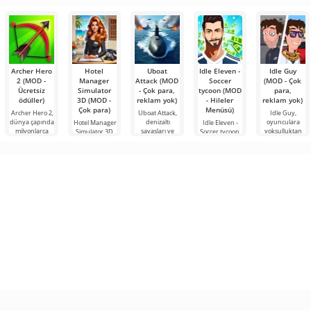
şeyler
araçlarından
bulmanızı
sağlayan
Archer Hero
Hotel
Uboat
Idle Eleven -
Idle Guy
2 (MOD -
Manager
Attack (MOD
Soccer
(MOD - Çok
Ücretsiz
Simulator
- Çok para,
tycoon (MOD
para,
ödüller)
3D (MOD -
reklam yok)
- Hileler
reklam yok)
Çok para)
Menüsü)
Archer Hero 2,
Uboat Attack,
Idle Guy,
dünya çapında
denizaltı
oyunculara
Hotel Manager
Idle Eleven -
milyonlarca
savaşları ve
yoksulluktan
Simulator 3D,
Soccer tycoon,
taktiksel
zenginliğe
bir otel
sizi bir futbol
yöneticisi