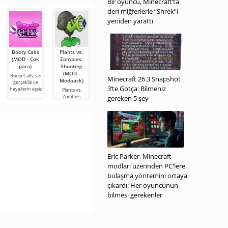
Bir oyuncu, Minecraft’ta
alışverişi
deri miğferlerle “Shrek”i
yeniden yarattı
Booty Calls
Plants vs.
Capcut (Pro
The Road
Talking Tom
(MOD - Çok
Zombies:
Premium,
Driver (MOD
Hero Dash
para)
Shooting
MOD -
- Çok para)
(MOD -
(MOD -
Kilitsiz)
Sınırsız
Booty Calls, sizi
The Road
Minecraft 26.3 Snapshot
Modpack)
para)
gerçeklik ve
Driver —
Capcut, video
3’te Gotça: Bilmeniz
hayallerin eşsiz
büyüleyici bir
düzenleme için
Plants vs.
Talking Tom
kamyon
en çok tavsiye
Zombies:
Hero Dash,
gereken 5 şey
Shooting,
karakterin
alışılmış bir
tanıdık kedi
oyun,
Eric Parker, Minecraft
modları üzerinden PC'lere
bulaşma yöntemini ortaya
çıkardı: Her oyuncunun
bilmesi gerekenler