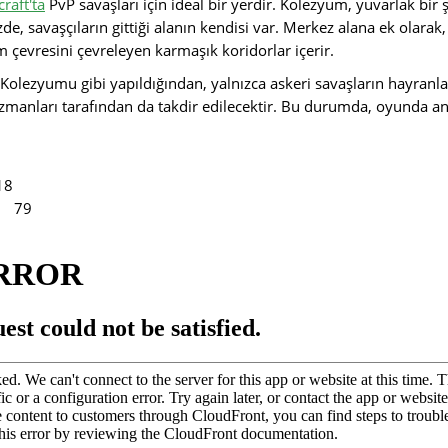
raft'ta
PvP savaşları için ideal bir yerdir. Kolezyum, yuvarlak bir
de, savaşçıların gittiği alanın kendisi var. Merkez alana ek olarak, 
m çevresini çevreleyen karmaşık koridorlar içerir.
olezyumu gibi yapıldığından, yalnızca askeri savaşların hayranlar
manları tarafından da takdir edilecektir. Bu durumda, oyunda antik
18
79